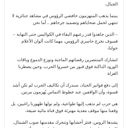
الجبال،
بينما يذهب المنهزمون خافضي الرؤوس في مشاهد جنائزية لا
تنتهي لحمل ضحاياهم وتضميد جرحاهم .. أما نحن
– الذين جاهدوا قدر رعبهم البقاء في الكواليس حتى النهاية –
فسوف نخرج حاسري الرؤوس، مهما كانت ألوان الأعلام
حولنا،
لنشارك المنتصرين رقصاتهم الماجنة ونوزع الدموع وباقات
الورود الداكنة فوق قبور من خسروا الحرب. وحين يضطرنا
الغزاة
إلى دفع فواتير الحياد، سندرك أن تكاليف الحرب لم تكن أشد
قسوة، وأن الواقفين عند خطوط التماس يُهزمون مرتين.
هي حرب لم نذهب إليها طواعية، ولم نولها ظهورنا راغبين، بل
وقفنا منها موقف معدية مهترئة فوق قناة مائية ضيقة،
يشدها الروس، فتئز أخشابها وتتحرك مقدمتها صوب الشمال،