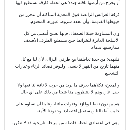
أو يخرج من أرضها ناقلة جند؟ هي لحظة فارقة تستطيع فيها
فرقة العرائس الرابضة فوق المعدية المتآكلة أن تتحرر من
خيوطها القديمة، وأن تحدد شروط عبورها المحتوم.
وإن المساومة حيلة الضعفاء، فإنها تصبح أمضى من كل
الأسلحة العابرة للخرائط حين يستطيع الطرف الأضعف
ممارستها بدهاء.
فلنهدئ من حدة تعاطفنا مع طرفي النزال، لأن لنا مع كل
منهما تاريخ من القهر لا ينسى. ولنوفر قصائد الرثاء وعبارات
التشجيع
والمديح، فكلاهما يعرف ما يريد من حرب لا ناقة لنا فيها ولا
حقل غاز، وهم لا ينتظرون منا شيئا من ذلك على أي حال.
هم يريدون نفطنا وغازنا وقنوات مائنا، وعلينا أن نساوم على
حليب أطفالنا ومستقبل اقتصادنا وحدودنا الآمنة،
وهي في اعتقادي لحظة فاصلة من مرحلة تاريخية قد لا تتكرر.