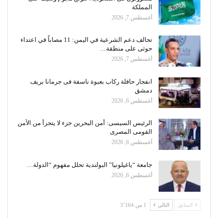
المملكة
أغسطس 7, 2026
تحالف دعم الشرعية في اليمن: 11 مصاباً في اعتداء
حوثى على منطقة…
أغسطس 7, 2026
انفجار حافلة ركاب بعبوة ناسفة فى جرمانا بريف
دمشق
أغسطس 6, 2026
الرئيس السيسى: أمن البحرين جزء لا يتجزأ من الأمن
القومى المصرى
أغسطس 6, 2026
جامعة “ياغيلونيا” البولندية تحلل مفهوم “الدولة…
أغسطس 6, 2026
السابق
التالي
1 من 3٬164