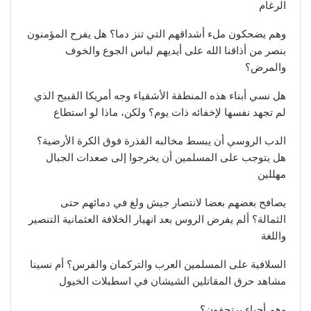
الرغام
وهم يضحكون ملء أشداقهم التي تنز دما؟ هل يفرح المؤمنون
بنصر من أذاقنا الله على أيديهم لباس الجوع والخوف
والمرض؟
هل نسي أبناء هذه المنطقة الأشقياء وجه أمريكا القبيح الذي
لم تجهد نفسها لإخفائه ذات يوم؟ ولكن، ماذا لو استطاع
الدب الروسي أن يبسط مخالبه القذرة فوق الكرة الأرضية؟
هل يتوجب على المسلمين أن يخرجوا إلى صعدات الجبال
مهللين
يصافح بعضهم بعضا لانتصار جيش ولغ في دمائهم حتى
الثمالة؟ ألم يفرض الروس بعد انهيار الخلافة العثمانية التنصير
واللغة
السلافية على المسلمين العرب والتركمان والفرس؟ أم نسينا
مشاهد حرق المقاتلين الشيشان في اسطبلات الخيول
وهم أحياء يرتجفون؟