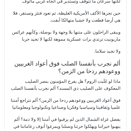
لكنها سرعان ما تتوقف وتستدير في اتجاه غربي مألوف
حين تجرها الأكف الأمريكية الغليظة، ثم تعود فتئز وتستقر، فلا
هي أرضا قطعت ولا خشبا متهالكا أبقت.
ويبقى الراحلون على متنها بلا وجهة ولا بوصلة، وكأنهم عرائس
ماريونيت ترتدي بزات عسكرية مموهة لكنها لا تجيد حربا
ولا تجيد سلاما.
ألم نجرب بأنفسنا الصلب فوق أعواد الغربيين
ووعودهم ردحا من الزمن؟
ماذا لو غَلَبت الروم؟ هل يفرح المؤمنون بنصر الصليب
المعكوف على الصليب ذي المسند؟ ألم نجرب بأنفسنا الصلب
فوق أعواد الغربيين ووعودهم ردحا من الزمن؟ ألم تتراجع أمتنا
علميا وثقافينا وسياسيا وفكريا وصناعيا وتكنولوجيا ومعلوماتيا
بفضل غزاة الشمال الذين لم يرقبوا في أمتنا إلا ولا ذمة؟ ألم
ينهبوا خيراتنا ويهلكوا حرثنا ونسلنا ويمرغوا أنوف زعاماتنا في