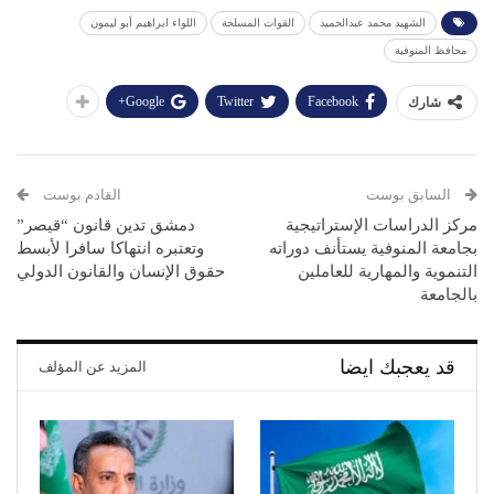
الشهيد محمد عبدالحميد
القوات المسلحة
اللواء ابراهيم أبو ليمون
محافظ المنوفية
Google+
Twitter
Facebook
شارك
السابق بوست
القادم بوست
مركز الدراسات الإستراتيجية
دمشق تدين قانون “قيصر”
بجامعة المنوفية يستأنف دوراته
وتعتبره انتهاكا سافرا لأبسط
التنموية والمهارية للعاملين
حقوق الإنسان والقانون الدولي
بالجامعة
قد يعجبك ايضا
المزيد عن المؤلف