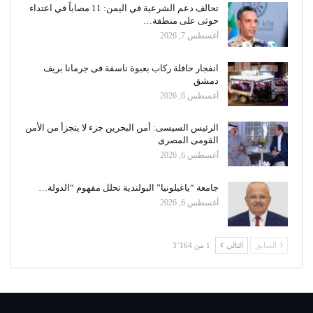
تحالف دعم الشرعية في اليمن: 11 مصاباً في اعتداء
حوثى على منطقة…
أغسطس 7, 2026
انفجار حافلة ركاب بعبوة ناسفة فى جرمانا بريف
دمشق
أغسطس 6, 2026
الرئيس السيسى: أمن البحرين جزء لا يتجزأ من الأمن
القومى المصرى
أغسطس 6, 2026
جامعة “ياغيلونيا” البولندية تحلل مفهوم “الدولة…
أغسطس 6, 2026
السابق
التالي
1 من 3٬164