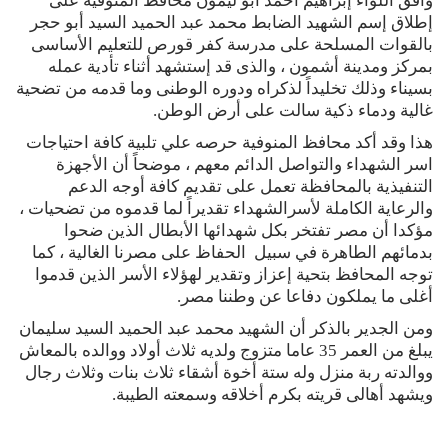
وافق اللواء إبراهيم أحمد أبو ليمون محافظ المنوفية على
إطلاق إسم الشهيد الضابط محمد عبد الحميد السيد أبو حجر
بالقوات المسلحة على مدرسة كفر قورص للتعليم الأساسى
بمركز ومدينة أشمون ، والذى قد إستشهد أثناء تأدية عمله
بسيناء وذلك تخليداً لذكراه ودوره الوطنى وما قدمه من تضحية
غالية ودماء ذكية سالت على أرض الوطن.
هذا وقد أكد محافظ المنوفية حرصه علي تلبية كافة احتياجات
اسر الشهداء والتواصل الدائم معهم ، موضحاً أن الأجهزة
التنفيذية بالمحافظة تعمل على تقديم كافة أوجه الدعم
والرعاية الكاملة لأسرالشهداء تقديراً لما قدموه من تضحيات ،
مؤكدا أن مصر تفتخر بكل شهدائها الأبطال الذين ضحوا
بدمائهم الطاهرة في سبيل الحفاظ على مصرنا الغالية ، كما
توجه المحافظ بتحية إعزاز وتقدير لهؤلاء الأسر الذين قدموا
أغلى ما يملكون دفاعا عن وطننا مصر.
ومن الجدير بالذكر أن الشهيد محمد عبد الحميد السيد سليمان
يبلغ من العمر 35 عاما متزوج ولديه ثلاث أولاد ووالده بالمعاش
ووالدته ربة منزل وله ستة أخوة أشقاء ثلاث بنات وثلاث رجال
ويشهد أهالى قريته بكرم أخلاقه وسمعته الطيبة.