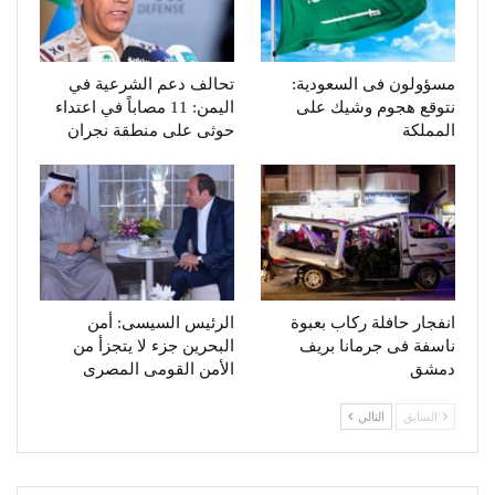
مسؤولون فى السعودية:
تحالف دعم الشرعية في
نتوقع هجوم وشيك على
اليمن: 11 مصاباً في اعتداء
المملكة
حوثى على منطقة نجران
انفجار حافلة ركاب بعبوة
الرئيس السيسى: أمن
ناسفة فى جرمانا بريف
البحرين جزء لا يتجزأ من
دمشق
الأمن القومى المصرى
السابق
التالي