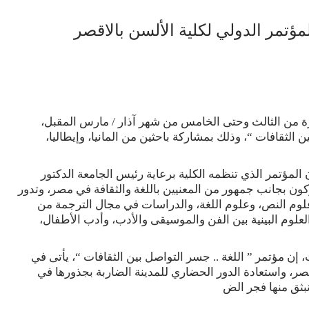
ؤتمر الدولي لكلية الألسن بالاقصر
رة من الثالث وحتى الخامس من شهر آذار / مارس المقبل،
 الثقافات “، وذلك بمشاركة باحثين من المانيا، وإيطاليا،
ن المؤتمر الذي تنظمه الكلية برعاية رئيس الجامعة الدكتور
شها المشاركون بجانب جمهور من المعنيين باللغة والثقافة في مصر، وتدور
 علوم النص، وعلوم اللغة، والدراسات في مجال الترجمة من
العلوم البينية بين الفن والموسيقى والأدب، وأدب الأطفال،
إن مؤتمر ” اللغة .. جسر التواصل بين الثقافات “، يأتى في
صر، واستعادة الدور الحضاري للمدينة الضاربة بجذورها في
نبثق منها فجر الض