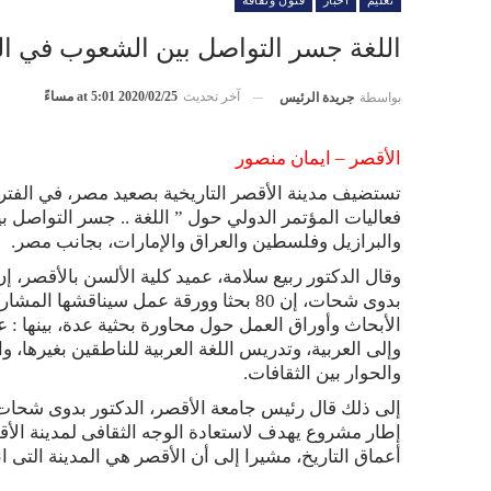
تعليم
أخبار
فنون وثقافة
اللغة جسر التواصل بين الشعوب في الم
آخر تحديث
2020/02/25 at 5:01 مساءً
بواسطة
جريدة الرئيس
الأقصر – ايمان منصور
تستضيف مدينة الأقصر التاريخية بصعيد مصر، في الفت
فعاليات المؤتمر الدولي حول ” اللغة .. جسر التواصل بين
والبرازيل وفلسطين والعراق والإمارات، بجانب مصر.
وقال الدكتور ربيع سلامة، عميد كلية الألسن بالأقصر، إ
بدوى شحات، إن 80 بحثا وورقة عمل سيناق
الأبحاث وأوراق العمل حول محاورة بحثية عدة، بينها :
وإلى العربية، وتدريس اللغة العربية للناطقين بغيرها، و
والحوار بين الثقافات.
إلى ذلك قال رئيس جامعة الأقصر، الدكتور بدوى شحات، 
إطار مشروع يهدف لاستعادة الوجه الثقافى لمدينة الأق
أعماق التاريخ، مشيرا إلى أن الأقصر هي المدينة التى ا