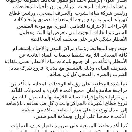
أصدر اللواء إبراهيم أحمد أبو ليمون محافظ المنوفية توجيهاته
لرؤساء الوحدات المحلية لمراكز ومدن وأحياء المحافظة ،
ورئيس شركة مياة الشرب والصرف الصحى ، ورئيس قطاع
كهرباء المنوفية برفع درجة الإستعداد القصوى وإتخاذ كافة
الإجراءات الإحترازية للتعامل الفورى مع موجة الطقس
السيىء والتقلبات الجوية التى تتعرض لها البلاد وهطول
الأمطار بشكل غزيز على مختلف أنحاء المحافظة .
حيث وجه المحافظ رؤساء مراكز المدن والأحياء بإستخدام
كافة المعدات اللازمة لشفط تجمعات المياة الناتجة عن
الأمطار والتأكد من أن جميع بلوعات مياة الأمطار تعمل بكفاءة
لتصريف المياه ، وذلك بالتنسيق مع مديرى فروع شركة مياة
الشرب والصرف الصحى كل فى نطاقه .
كما شدد المحافظ على رؤساء الوحدات المحلية بالتأكد من
مراجعة سلامة وأمان جميع أعمدة الإنارة والمحولات للتأكد
من عزلها جيداً وإجراء الصيانة اللازمة لها بالتنسيق التام مع
فروع قطاع الكهرباء بالمراكز والمدن كل فى نطاقه ، بالإضافة
إلى عمل ورديات على مدار الساعة للتأكد من سلامة
الأعمدة حفاظاً على أرواح وسلامة المواطنين.
كما أكد محافظ المنوفية على ضرورة تفعيل غرف العمليات