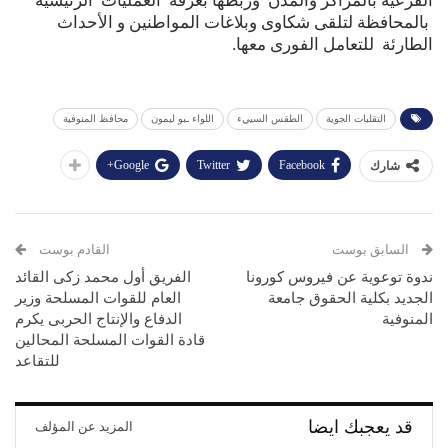
الفرعية بالمراكز والمدن وربطها بغرفة العمليات الرئيسية
بالمحافظة لتلقى شكاوى وبلاغات المواطنين و الأحداث
الطارئة للتعامل الفورى معها.
التقلبات الجوية
الطقس السييء
اللواء ـبو ليمون
محافظ المنوفية
Google+
Twitter
Facebook
شارك
السابق بوست
القادم بوست
ندوة توعوية عن فيروس كورونا
الفريق أول محمد زكى القائد
الجديد بكلية الحقوق جامعة
العام للقوات المسلحة وزير
المنوفية
الدفاع والإنتاج الحربى يكرم
قادة القوات المسلحة المحالين
للتقاعد
قد يعجبك ايضا
المزيد عن المؤلف