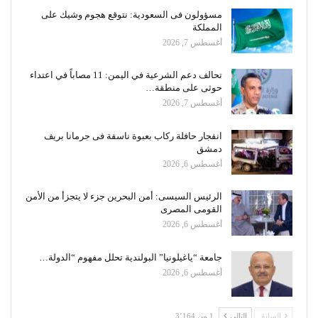
مسؤولون فى السعودية: نتوقع هجوم وشيك على
المملكة
أغسطس 7, 2026
تحالف دعم الشرعية في اليمن: 11 مصاباً في اعتداء
حوثى على منطقة…
أغسطس 7, 2026
انفجار حافلة ركاب بعبوة ناسفة فى جرمانا بريف
دمشق
أغسطس 6, 2026
الرئيس السيسى: أمن البحرين جزء لا يتجزأ من الأمن
القومى المصرى
أغسطس 6, 2026
جامعة “ياغيلونيا” البولندية تحلل مفهوم “الدولة…
أغسطس 6, 2026
السابق
التالي
1 من 3٬164