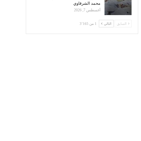
محمد الشرقاوي
أغسطس 7, 2026
السابق
التالي
1 من 3٬165