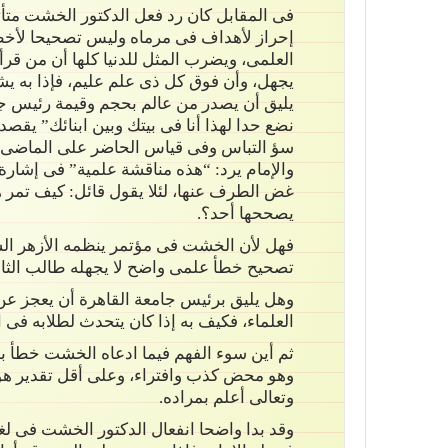
فى المقابل كان رد فعل الدكتور الخشت متأثرا 
إحراز لأهداف فى مرماه وليس تصحيحا لأخطاء
العلمى، ويضرب المثل للدنيا كلها أن من قر
يجهل، وأن فوق كل ذى علم عليم، فإذا به يشخ
يليق أن يصدر من عالم بحجم وقيمة رئيس جامع
نضع حدا لهذا أنا فى بيتك وبين ابنائك” يقص
سؤ التباس وفى قياس الحاضر على الماضى”، ث
والإمام يرد: “هذه مناقشة علمية” فى إشارة
غض الطرف عنها، لئلا يقول قائل: كيف تمر ه
يصححها أحد؟.
فهل لأن الخشت فى مؤتمر ينظمه الأزهر الشر
تصحيح خطأ علمى واضح لا يجهله طالب الثانو
وهل يليق برئيس جامعة القاهرة أن يعجز ع
العلماء، فكيف به إذا كان يتحدث لطلابه فى ا
ثم أين سوء الفهم فيما ادعاه الخشت خطأ بأن
وهو محض كذب وافتراء، وعلى أقل تقدير هو 
وتعالى أعلم بمراده.
وقد بدا واضحا انفعال الدكتور الخشت فى لغة