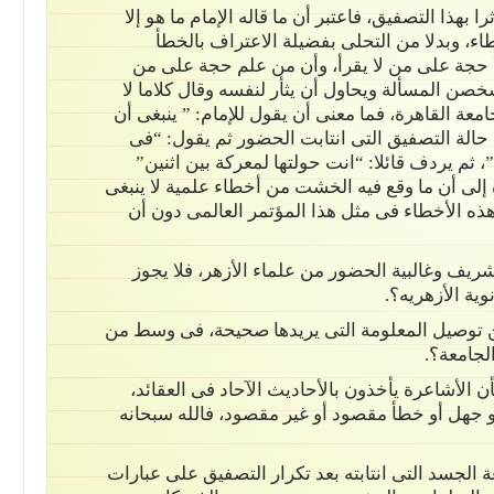
بهذا التصفيق، فاعتبر أن ما قاله الإمام ما هو إلا
، وبدلا من التحلى بفضيلة الاعتراف بالخطأ
أ حجة على من لا يقرأ، وأن من علم حجة على من
صن المسألة ويحاول أن يثأر لنفسه وقال كلاما لا
ة القاهرة، فما معنى أن يقول للإمام: ” ينبغى أن
د حالة التصفيق التى انتابت الحضور ثم يقول: “فى
م يردف قائلا: “انت حولتها لمعركة بين اثنين”
 إلى أن ما وقع فيه الخشت من أخطاء علمية لا ينبغى
ذه الأخطاء فى مثل هذا المؤتمر العالمى دون أن
يف وغالبية الحضور من علماء الأزهر، فلا يجوز
ية الأزهريه؟.
ن توصيل المعلومة التى يريدها صحيحة، فى وسط من
لجامعة؟.
 الأشاعرة يأخذون بالأحاديث الآحاد فى العقائد،
جهل أو خطأ مقصود أو غير مقصود، فالله سبحانه
 الجسد التى انتابته بعد تكرار التصفيق على عبارات