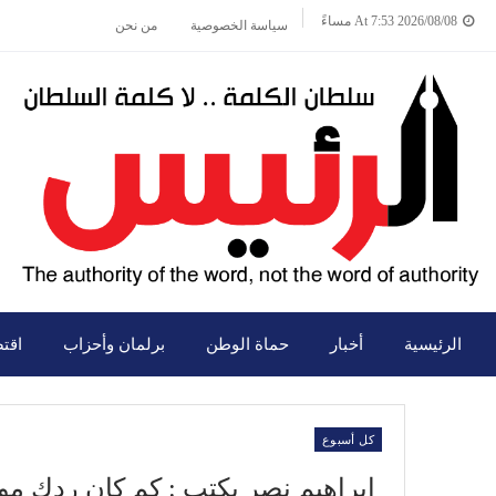
2026/08/08 At 7:53 مساءً
سياسة الخصوصية
من نحن
الرئيسية
أخبار
حماة الوطن
برلمان وأحزاب
اقت
كل أسبوع
إبراهيم نصر يكتب : كم كان ردك مو