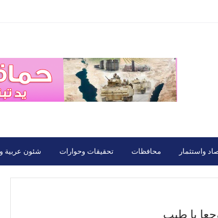
صاد واستثمار
محافظات
تحقيقات وحوارات
شئون عربية ود
جعا يا طيب