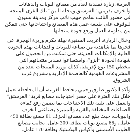
الغربية، زيارة تفقدية لعدد من مصانع البويات والدهانات
والخزف بقريتي “الفرستق ومحلة اللبن” تلك القرى المنتجة،
في حضور النائب سامح حبيب نائب مركز ومدينة بسيون،
للوقوف على طبيعة عمل هذه المصانع واحتياجاتها حتى تتمكن
من مداومة العمل ورفع جودة منتجاتها.
وخلال الزيارة، أعربت السفيرة نبيلة مكرم وزيرة الهجرة، عن
فخرها بما شاهدته من صناعة للبويات والدهانات بهذه الجودة
العالية والإمكانات الحديثة، حتى تمكنت من الحصول على
شهادة الجودة “أيزو”، واستطاعوا تصدير منتجاتهم التي
تتخطي 150 نوع لإفريقيا، كذلك توريد المنتجات لعدد من
المشروعات القومية كالعاصمة الإدارية ومشروع غرب
الشروق.
وأكد الدكتور طارق رحمي محافظ الغربية، أن المحافظة تعمل
خلال تلك الفترة على حصر احتياجات مصانع قرية “الفرستق”
والعمل على تلبية تلك الاحتياجات بما يضمن رفع كفاءة
الصناعات المختلفة بالقرية والمميزة بصناعتي الخزف
والبويات، حيث يبلغ عدد مصانع الخزف 81 مصنع بطاقة 450
عامل، و66 مصنع بويات بطاقة 300 عامل، بجانب مصانع
الطوب الأسمنتي وأكياس البلاستيك بطاقة 170 عامل.