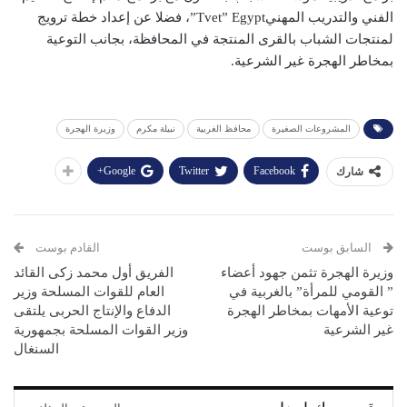
الفني والتدريب المهنيTvet” Egypt”، فضلا عن إعداد خطة ترويج
لمنتجات الشباب بالقرى المنتجة في المحافظة، بجانب التوعية
بمخاطر الهجرة غير الشرعية.
المشروعات الصغيرة
محافظ الغربية
نبيلة مكرم
وزيرة الهجرة
Google+
Twitter
Facebook
شارك
السابق بوست
القادم بوست
وزيرة الهجرة تثمن جهود أعضاء
الفريق أول محمد زكى القائد
” القومي للمرأة” بالغربية في
العام للقوات المسلحة وزير
توعية الأمهات بمخاطر الهجرة
الدفاع والإنتاج الحربى يلتقى
غير الشرعية
وزير القوات المسلحة بجمهورية
السنغال