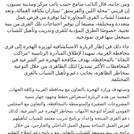
ومن جانبه، قال النائب سامح حبيب نائب مركز ومدينة بسيون،
إن قريتي “محلة اللبن والفرستق” تمتازان بكثافة العمالة، وتعد
مقصدا لشباب القرى المجاورة لما توفرة من فرص عمل
متعددة ومختلفة، مضيفا أن توفير احتياجات تلك القرى من بنية
تحتية، خصوصًا الطرق المؤدية للقرى وتدريب وتأهيل للشباب
سيجعل منها قرى نموذجية.
جاء ذلك في إطار الزيارة الاستكشافية لوزيرة الهجرة إلى قرى
محافظة الغربية، تمهيدا لإطلاق المبادرة الرئاسية “مراكب
النجاة” بالمحافظة، بهدف مكافحة الهجرة غير الشرعية في
المحافظات الأكثر تصديرًا لتلك الظاهرة، من خلال التوعية
بمخاطر الظاهرة، بجانب دعم وتأهيل الشباب بالقرى
المختلفة.
وتستهدف وزارة الهجرة بالتعاون مع محافظة الغربية وكافة الجهات
المعنية من هذه الزيارة استعراض خطط وجهود جهاز تنمية
المشروعات الصغيرة والمتوسطة بالمحافظة، والتعاون مع المجلس
القومي للمرأة لتوعية الأمهات بمخاطر الهجرة غير الشرعية، كذلك
دعم القرى المنتجة وإعداد برنامج تدريب معتمد للشباب لتأهيلهم
لفرص العمل المتاحة بسوق العمل الداخلي والخارجي، من خلال
برامج تدريبية موسعة للشباب بالتعاون مع برنامج دعم إصلاح التعليم