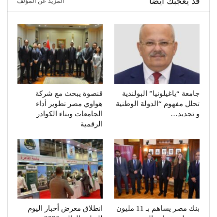
قد يعجبك ايضا
المزيد عن المؤلف
جامعة “ياغيلونيا” البولندية
قنصوة يبحث مع شركة
تحلل مفهوم “الدولة الوطنية
هواوي مصر تطوير أداء
و تجديد…
الجامعات وبناء الكوادر
الرقمية
بنك مصر يساهم بـ 11 مليون
انطلاق معرض أخبار اليوم