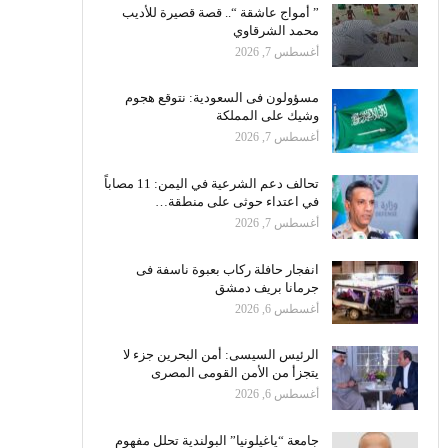
” أمواج عاشقة “.. قصة قصيرة للأديب
محمد الشرقاوي
أغسطس 7, 2026
مسؤولون فى السعودية: نتوقع هجوم
وشيك على المملكة
أغسطس 7, 2026
تحالف دعم الشرعية في اليمن: 11 مصاباً
في اعتداء حوثى على منطقة…
أغسطس 7, 2026
انفجار حافلة ركاب بعبوة ناسفة فى
جرمانا بريف دمشق
أغسطس 6, 2026
الرئيس السيسى: أمن البحرين جزء لا
يتجزأ من الأمن القومى المصرى
أغسطس 6, 2026
جامعة “ياغيلونيا” البولندية تحلل مفهوم