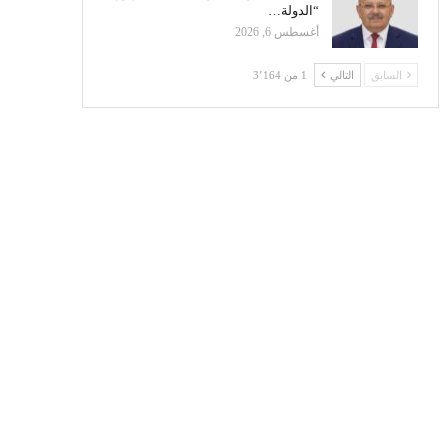
“الدولة…
أغسطس 6, 2026
السابق
التالي
1 من 3٬164