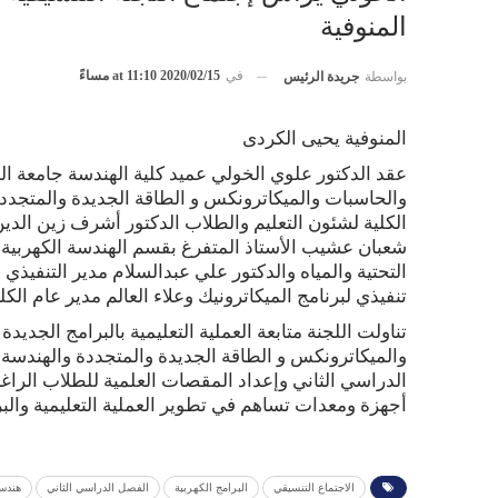
المنوفية
في
2020/02/15 at 11:10 مساءً
بواسطة
جريدة الرئيس
المنوفية يحيى الكردى
عقد الدكتور علوي الخولي عميد كلية الهندسة جامعة المن
والحاسبات والميكاترونكس و الطاقة الجديدة والمتجددة 
الكلية لشئون التعليم والطلاب الدكتور أشرف زين الدين 
شعبان عشيب الأستاذ المتفرغ بقسم الهندسة الكهربية و
التحتية والمياه والدكتور علي عبدالسلام مدير التنفيذي
تنفيذي لبرنامج الميكاترونيك وعلاء العالم مدير عام الك
تناولت اللجنة متابعة العملية التعليمية بالبرامج الجدي
والميكاترونكس و الطاقة الجديدة والمتجددة والهندسة ا
الدراسي الثاني وإعداد المقصات العلمية للطلاب الراغب
أجهزة ومعدات تساهم في تطوير العملية التعليمية والبر
الاجتماع التنسيقي
البرامج الكهربية
الفصل الدراسي الثاني
هندسة