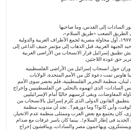
نور السادات إلى القدس، وما صاحبها
 الطريق الصعب «طريق السلام»،
وكان مؤتمر «مينا هاوس» بالقاهرة، فى ١٥ ديسمبر ١٩٧٧، أول محاولة مصرية لجمع الأطراف العربية والدولية
يد الجبهة العربية، قبل الذهاب إلى مؤتمر جنيف الداعى إلى
ش تطبيق إسرائيل قرار الانسحاب من الأراضى العربية
يدوران حول انسحاب إسرائيل من الأراضى الفلسطينية
ا هاوس تمت دعوة كل من الأمم المتحدة، الولايات
، لبنان، منظمة التحرير الفلسطينية، فلم يحضر سوى الأمم
ئيس السادات- الذى اتهموه بالتخلى عن الفلسطينيين وإخراج
 المفاوضات، وبقى كرسيهم خاليًا أمام الإسرائيليين
بتطبيق القانون الدولى الذى يُلزم إسرائيل بالانسحاب من
لوقت، وأين كانوا؟ وما دورهم؟.. تجد أن مندوب منظمة
زى، كان يجتمع مع بعض العرب وممثلى منظمة عدم الانحياز،
لجديد فى إطار السلام!.. بينما كان ياسر عرفات مع صدام
ويستنكرون، ويهاجمون مصر والسادات، ويناقشون إخراج