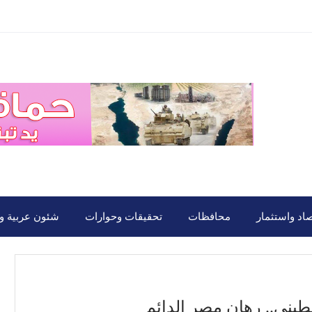
صاد واستثمار
محافظات
تحقيقات وحوارات
شئون عربية ود
طينى.. رهان مصر الدائم