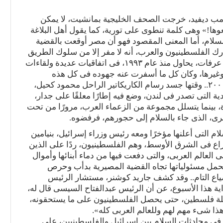
امب ديفيد، خرجت الصحف الخليجية بمانشيت، لا يمكن
وها!» وهى كلمة تنطوى على تورية، كما يقول أهل البلاغة
ة السلام، أما المعنى المقصود فهو أن مصر أوقعت بالقضية
رك الفلسطينيون والعرب، أنه لا مفر إلا من سلوك الطريق
الصعب.. واستمر الرئيس الفلسطينى الراحل، ياسر عرفات، يحاول منذ عام ١٩٩٣، فى اتفاقيات عديدة ولقاءات
 واتفاقية شرم الشيخ وغيرها، وكان كل ما أسفرت عنه جهوده فى كل هذه
السنوات هو الوصول إلى «كامب ديفيد»، لكن عام ٢٠٠٠.. وقتها جسد رسام الكاريكاتير الراحل محمود كحيل،
ية التى تصدر فى لندن، وضع فيه إطارًا معلقًا على جدار،
، بينما يتسلل مجموعة من الزعماء العرب، مرورًا من تحت
رى، الذى جاء بالسلام إلى حجورهم، فرفضوه.
التى أعلنها مؤخرًا ومعه رئيس وزراء إسرائيل، بنيامين
اع فى الشرق الأوسط، وهم الفلسطينيون، ردًا على الذين
لعالم العربى، والتى دفعت فيها من دماء أبنائها وأموال
 تتحمل مسئولياتها تجاه القضية المصيرية بدأب وحرص
ياع التام.. وقد كشف جاريد كوشنر، مستشار الرئيس
ية هذا الأسبوع، عن أن الرئيس عبدالفتاح السيسى قال له،
كلة فلسطين، حتى يحصل الفلسطينيون على ما يستحقونه،
ذا شىء مهم لهم وللعالم العربى كله».
فى محادثات السلام بين إسرائيل والفلسطينيين، على