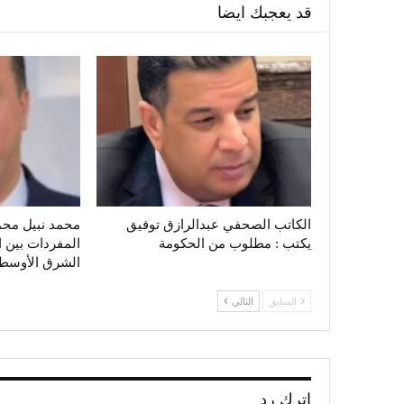
قد يعجبك ايضا
الكاتب الصحفي عبدالرازق توفيق
محمد نبيل محم
يكتب : مطلوب من الحكومة
المفردات بين ا
الشرق الأوسط (
السابق
التالي
اترك رد