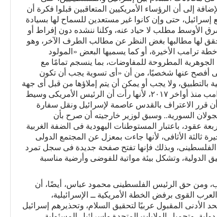
إضافة إلى أن الرؤساء الأمريكيين المتعاقبين قبلوا فكرة أن
 إسرائيل، حتى وإن كانوا غير مستعدين للسماح لها بسيادة
رق الأوسط مطلب لا حياد عنه، وكلنا ننشده دون إفراط أو
 يحقق لها مطالبها بغض النظر عن مطالب الطرف الآخر، وهو
خطة ترامب الأخيرة، أو كما يسميها البعض «المولود
لجوهرية المطروحة للمفاوضات، بما ينسجم تمامًا مع
لتى أفصح عنها شخصيًا، من أن «أى تسوية يجب أن تكون
ة بالتطبيق، ولا يجب أو يمكن أن يتم إملاؤها من قبل أى جهة
خارجية»!، ولذا كانت القطيعة الفلسطينية لإدارة ترامب منذ أواخر ٢٠١٧، لأنها رأت أن الرئيس الأمريكى وسيط
د أن قرر الاعتراف بالقدس عاصمة لإسرائيل ونقل سفارة
الجولان السورية.. وسبق لوزير خارجيته أن صرح بأن
عة عقود، باعتبار المستوطنات اليهودية فى الضفة الغربية
رة ثالثة الأثافى، لأنها جاءت بمعزل عن المجتمع الدولى
ق الفلسطينى، وبذلك فإنها تفتح صفحة جديدة فى سجل تمرد
 الدولية، وتشكل بيئة مواتية للفوضى وأرضية مناسبة
مب، ومن حق الرئيس الفلسطينى محمود عباس، أيضًا، أن
عرب القوى برفض الخطة الأمريكية ــ الإسرائيلية،
 مبادرة السلام العربية عام ٢٠٠٢، هى الحد الأدنى المقبول عربيًا لتحقيق السلام، وتحذيرهم إسرائيل
دولية، وتحميل الولايات المتحدة وإسرائيل المسئولية