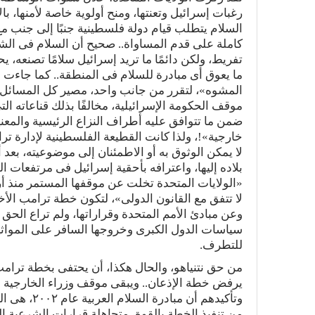
رغبات إسرائيل وتعنتها، ومنح أولوية خاصة لأمنها، بال
السلام يتطلب قيام دولة فلسطينية جنبًا إلى جنب مع
كاملة على قدم المساواة.. صحيح أن السلام فى الش
تفريط، ولكن دائمًا ما تريد إسرائيل سلامًا تصنعه،
ما يعوق أى مبادرة للسلام فى المنطقة.. كما جاءت 
المشوه»، لتقرر من جانب واحد، مصير كل المسائل ا
موقف الحكومة الإسرائيلية، مخالفًا بذلك قناعاته ا
ضمن ما تتوافق عليه أطراف النزاع الرئيسية والمعني
لا يمكن الوثوق به أو الاطمئنان إلى موضوعيته، بع
بلاده إليها، واعترافه بأحقية إسرائيل فى مرتفعات 
«الولايات المتحدة تخلت عن موقفها المستمر منذ أرب
لا تتفق مع القانون الدولى»، لتكون خطة ترامب الأخي
وعن مبادئ الأمم المتحدة وقراراتها، ولم تراع الح
سياسات الدول الكبرى وخروجها السافر على المواثيق
للتطرف.
من حق نتنياهو، والحال هكذا، أن يحتفى بخطة ترا
يرفض خطة الإذعان.. ويبقى موقف وزراء الخارجية ال
وتأكيدهم أن
من تنفيذ الخطة بالقوة، متجاهلة قرارات الشرعية ال