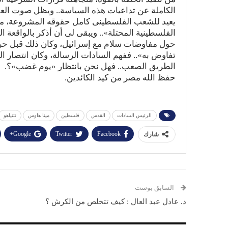
الكاملة عن تداعيات هذه السياسة.. ويظل صوت العق
يعيد للشعب الفلسطينى كامل حقوقه المشروعة، من 
الفلسطينية المحتلة».. ويبقى لى أن أذكر بالواقعة 
تفاوض به».. ففهم السادات الرسالة، وكان انتصار ا
الطريق الصعب.. فهل نحن بانتظار «يوم غضب»؟.
حفظ الله مصر من كيد الكائدين.
الرئيس السادات
القدس
فلسطين
مينا هاوس
نتنياهو
Google+
Twitter
Facebook
شارك
السابق بوست
د. عادل عبد العال : كيف تتخلص من الكرش ؟