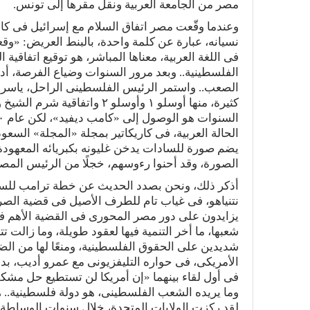
مصر من الجامعة العربية ونقل مقرها إلى تونس.
وعندما وقّعت مصر اتفاق السلام مع إسرائيل فى ك
نسيانه، عبارة عن كلمة واحدة، بالبنط العريض: «وقع
فى اللغة العربية، معناها المباشر، هو توقيع اتفاقي
الفلسطينية.. وبعد مرور السنوات وضياع الفرصة، أد
كثيرة، منها أوسلو ١ وأوسلو ٢
الحالة العربية، فى كاريكاتير بمجلة «المجلة» السعود
يضم صورة للسادات يدخن غليونه بكبريائه المعهودة
الصورة، وقد أحنوا رءوسهم، خجلًا من الرئيس المص
أذكر ذلك، ونحن بصدد الحديث عن خطة ترامب للسلام 
نتنياهو، فى غياب تام للطرف الأصيل فى قضية الصر
يزايدون على دور مصر المحورى فى القضية الأهم فى ا
شعبها، ما أخر التنمية فيها لعقود طويلة، وما زالت
شديدين على الحقوق الفلسطينية، ومنعًا لها من الض
الأمريكى، فى حواره التليفزيونى مع عمرو أديب، بدا
فى أول لقاء بينهما «إن أمريكا لن تستطيع حل مش
وما يريده الشعب الفلسطينى، هو دولة فلسطينية.. ه
لقد ركزت الولايات المتحدة، خلال سنوات الوساطة 