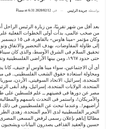
في
2020/02/12 at 6:31 مساءً
بواسطة
جريدة الرئيس
بعد أقل من شهر تقريبًا، من زيارة الرئيس الراحل أ
من صخب عالمى، بدأت أولى الخطوات الفعلية على
إلى طاولة المفاوضات، بهدف التحضير والاتفاق وتوح
تحقيق السلام فى الشرق الأوسط، والذى كان سيناق
حتى حدود ١٩٦٧، ومن بينها الأراضى الفلسطينية وتقرير حق عودة اللاجئين.
أى أن الاجتماعين، سواء مينا هاوس أو جنيف، كانا 
ومحاولة استعادة حقوق الشعب الفلسطينى.. فى مين
المتحدة، إسرائيل، الاتحاد السوفيتى، الأردن، سوريا
المتحدة، الولايات المتحدة، إسرائيل، وقد أبقى الر
مصر عن دورها فى قضيتهم ــ علم فلسطين على طاولة
والأمريكان!، واستمر فى التحدث باسمهم والمطالبة 
أراضيهم!.. وعندما تبحث عن الفلسطينيين فى ذلك ا
التحرير الفلسطينية لدى الأمم المتحدة، زهدى الطر
مطالبًا إياهم بإعلان رسمى لرفض المسعى المصرى ا
حسين والعقيد القذافى يصدرون البيانات ويشجبون 