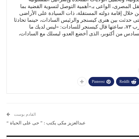
ل المصرى، الواعى بـ«أهمية التوصل لتسوية القضية بما
خلال إقامة دولته المستقلة، ذات السيادة على الأراضى
التى حدثت بين هنرى كيسنجر والرئيس السادات، حينما تحادثا
حول مفاوضات سلام مع إسرائيل، وكان ذلك قبل حرب ٧٣، ساعتها قال كيسنجر للسادات: «ليس لديك ما
لسادس من أكتوبر، الذى أخضع العدو، ليسلك مع السادات،
Pinterest
ReddIt
القادم بوست
عبدالعزيز مكى يكتب : ” حى على الحياة “