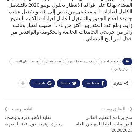
القضاء نهائيًا على قوائم الانتظار بحلول يوليو 2020 بالتشغيل
الكامل لعيادات المستشفى من 8 ص إلى 8 م وتشغيل عيادة
جديدة لعلاج الجذور والتشغيل الكامل لعيادات الكلية بالشيخ
زايد، وبلغ عدد المتدربين أكثر من 1770 طبيب امتياز ونائب
زائر من خريجي الجامعات الخاصة والحكومية والوافدين من
خلال البرنامج المسائي.
جامعة القاهرة
رئيس جامعة القاهرة
طب الأسنان
محمد عثمان الخشت
مركز رقمي
Google+
Twitter
Facebook
شارك
السابق بوست
القادم بوست
منح برنامج التعليم العالي
نقابة الأطباء ترد وتوضح :
للدراسات العليا للمهنيين للعام
معارك وهمية حول قضايا بديهية
2020/2021