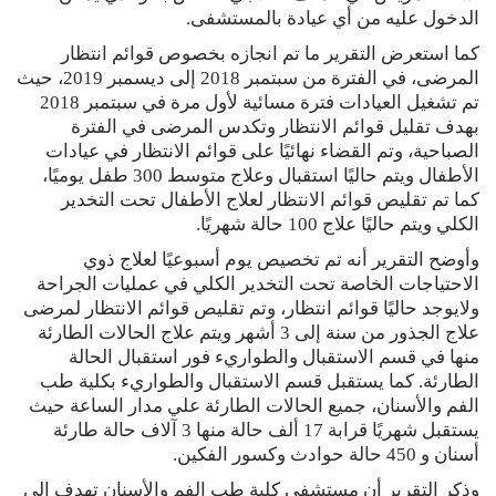
الدخول عليه من أي عيادة بالمستشفى.
كما استعرض التقرير ما تم انجازه بخصوص قوائم انتظار
المرضى، في الفترة من سبتمبر 2018 إلى ديسمبر 2019، حيث
تم تشغيل العيادات فترة مسائية لأول مرة في سبتمبر 2018
بهدف تقليل قوائم الانتظار وتكدس المرضى في الفترة
الصباحية، وتم القضاء نهائيًا على قوائم الانتظار في عيادات
الأطفال ويتم حاليًا استقبال وعلاج متوسط 300 طفل يوميًا،
كما تم تقليص قوائم الانتظار لعلاج الأطفال تحت التخدير
الكلي ويتم حاليًا علاج 100 حالة شهريًا.
وأوضح التقرير أنه تم تخصيص يوم أسبوعيًا لعلاج ذوي
الاحتياجات الخاصة تحت التخدير الكلي في عمليات الجراحة
ولايوجد حاليًا قوائم انتظار، وتم تقليص قوائم الانتظار لمرضى
علاج الجذور من سنة إلى 3 أشهر ويتم علاج الحالات الطارئة
منها في قسم الاستقبال والطواريء فور استقبال الحالة
الطارئة. كما يستقبل قسم الاستقبال والطواريء بكلية طب
الفم والأسنان، جميع الحالات الطارئة علي مدار الساعة حيث
يستقبل شهريًا قرابة 17 ألف حالة منها 3 آلاف حالة طارئة
أسنان و 450 حالة حوادث وكسور الفكين.
وذكر التقرير أن مستشفى كلية طب الفم والأسنان تهدف إلى