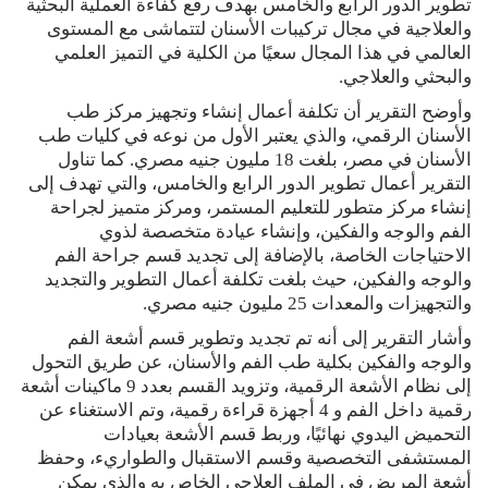
تطوير الدور الرابع والخامس بهدف رفع كفاءة العملية البحثية
والعلاجية في مجال تركيبات الأسنان لتتماشى مع المستوى
العالمي في هذا المجال سعيًا من الكلية في التميز العلمي
والبحثي والعلاجي.
وأوضح التقرير أن تكلفة أعمال إنشاء وتجهيز مركز طب
الأسنان الرقمي، والذي يعتبر الأول من نوعه في كليات طب
الأسنان في مصر، بلغت 18 مليون جنيه مصري. كما تناول
التقرير أعمال تطوير الدور الرابع والخامس، والتي تهدف إلى
إنشاء مركز متطور للتعليم المستمر، ومركز متميز لجراحة
الفم والوجه والفكين، وإنشاء عيادة متخصصة لذوي
الاحتياجات الخاصة، بالإضافة إلى تجديد قسم جراحة الفم
والوجه والفكين، حيث بلغت تكلفة أعمال التطوير والتجديد
والتجهيزات والمعدات 25 مليون جنيه مصري.
وأشار التقرير إلى أنه تم تجديد وتطوير قسم أشعة الفم
والوجه والفكين بكلية طب الفم والأسنان، عن طريق التحول
إلى نظام الأشعة الرقمية، وتزويد القسم بعدد 9 ماكينات أشعة
رقمية داخل الفم و 4 أجهزة قراءة رقمية، وتم الاستغناء عن
التحميض اليدوي نهائيًا، وربط قسم الأشعة بعيادات
المستشفى التخصصية وقسم الاستقبال والطواريء، وحفظ
أشعة المريض في الملف العلاجي الخاص به والذي يمكن