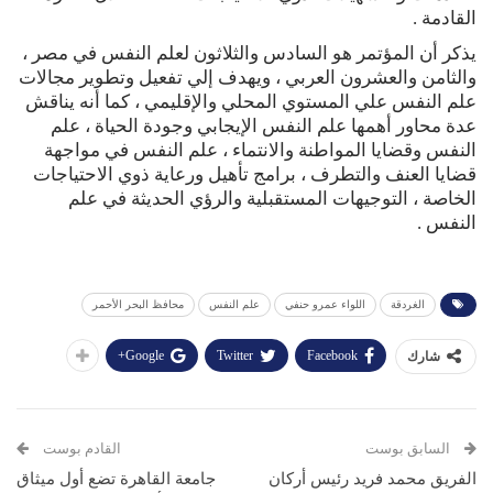
القادمة .
يذكر أن المؤتمر هو السادس والثلاثون لعلم النفس في مصر ،
والثامن والعشرون العربي ، ويهدف إلي تفعيل وتطوير مجالات
علم النفس علي المستوي المحلي والإقليمي ، كما أنه يناقش
عدة محاور أهمها علم النفس الإيجابي وجودة الحياة ، علم
النفس وقضايا المواطنة والانتماء ، علم النفس في مواجهة
قضايا العنف والتطرف ، برامج تأهيل ورعاية ذوي الاحتياجات
الخاصة ، التوجيهات المستقبلية والرؤي الحديثة في علم
النفس .
الغردقة
اللواء عمرو حنفي
علم النفس
محافظ البحر الأحمر
Google+
Twitter
Facebook
شارك
السابق بوست
القادم بوست
الفريق محمد فريد رئيس أركان
جامعة القاهرة تضع أول ميثاق