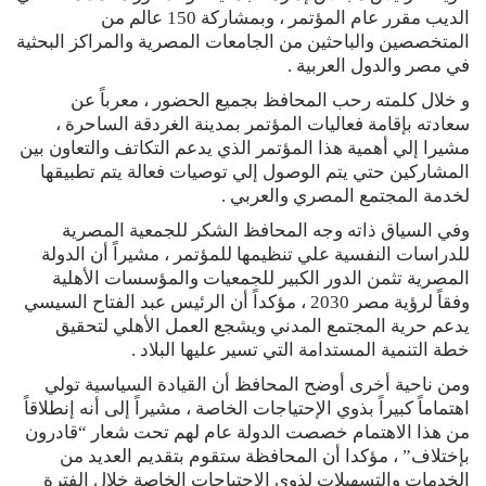
الديب مقرر عام المؤتمر ، وبمشاركة 150 عالم من
المتخصصين والباحثين من الجامعات المصرية والمراكز البحثية
في مصر والدول العربية .
و خلال كلمته رحب المحافظ بجميع الحضور ، معرباً عن
سعادته بإقامة فعاليات المؤتمر بمدينة الغردقة الساحرة ،
مشيرا إلي أهمية هذا المؤتمر الذي يدعم التكاتف والتعاون بين
المشاركين حتي يتم الوصول إلي توصيات فعالة يتم تطبيقها
لخدمة المجتمع المصري والعربي .
وفي السياق ذاته وجه المحافظ الشكر للجمعية المصرية
للدراسات النفسية علي تنظيمها للمؤتمر ، مشيراً أن الدولة
المصرية تثمن الدور الكبير للجمعيات والمؤسسات الأهلية
وفقاً لرؤية مصر 2030 ، مؤكداً أن الرئيس عبد الفتاح السيسي
يدعم حرية المجتمع المدني ويشجع العمل الأهلي لتحقيق
خطة التنمية المستدامة التي تسير عليها البلاد .
ومن ناحية أخرى أوضح المحافظ أن القيادة السياسية تولي
اهتماماً كبيراً بذوي الإحتياجات الخاصة ، مشيراً إلى أنه إنطلاقاً
من هذا الاهتمام خصصت الدولة عام لهم تحت شعار “قادرون
بإختلاف” ، مؤكدا أن المحافظة ستقوم بتقديم العديد من
الخدمات والتسهيلات لذوي الاحتياجات الخاصة خلال الفترة