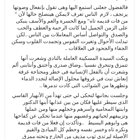
فالفضول جعلنى استمع اليها وهى تقول بإنفعال وصوتها
يرتجف ، لازم الناس تعرف لايمكن هينصلح حالها لأن ”
من فات قديمه تاه” ومع الحسرة والغم والأسف بنبكى
على الزمن الجميل لما كانت الرحمة والعطف والحب
والصدق والتواصل أساس المعاملات بين الناس ..لكن
تبدلت الأحوال وتغيرت النفوس وتجمدت القلوب وسكن
الجفاء والجحود فى العلاقات ..
وبكت السيدة المسكينة العاملة بالنادى وشعرت أنها
تتمزق وتنحرق نفسيا ..وضاق صدرى وأختنق وأنتابنى ألم
وشعرت أن بالفعل الإنسانية فى خطر ومحتاجة غرفة
إنعاش تبث في عروقها محلول الإصالة لتجدد الدماء
وتطهرها من الشوائب التى كادت تدمرها ..
وجلست بجانبها لتحكى لي حتى تهدأ من الأنهيار القاسي
الذى سيطر عليها فكان من بين عذابها أبنها الدكتور
وابنتها المحامية وأسرهم وخجلهم منها ومن عملها
وتزييفهم لحياتهم وغضبهم منها عندما تحكى عن كفاحها
هى وابوهم البسيط ..وتأكدت إن فعلا من فات قديمة
ونكره تاه وخسر نفسه وحطم كل المبادئ والقيم
الأصيلة ليرتدى ثوب مذيف من الخارج وتحته ممزق