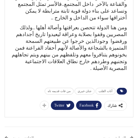
والقناعة بالآخر داخل المجتمع..فالأسر تمثل المجتمع
وتساعد على بناء دولة قوية ثابتة مترابطة لا يمكن
أختراقها سواء من الداخل و الخارج ..
ومن هنا الدولة تتحصن بعراقتها وأصالة أهلها ..ولذلك
المصريين وقفوا بصلابة وعراقة ليعيدوا تاريخ أجدادهم
ورفضوا وجودالذين خرجوا عن طبيعتهم السمحة
المتميزة بالشجاعة والأصالة لأنهم أحفاد الفراعنة فمن
يخونوهم يتنافروا معهم وتلفظهم من بينهم ويتم تجاهلهم
وتجنبهم وطردهم خارج نطاق العلاقات الاجتماعية
المصرية الأصيلة .
أنات القلب
جنان خيري
من فات قديمه تاه
Twitter
Facebook
شارك
السابق بوست
القادم بوست