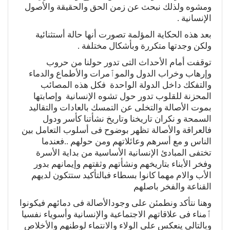
ومشوه ولذلك نبحث عن زمن الحق والحقيقة والأصول
الإنسانية .
بعد هذه الحكاية المؤلمة تصورت أنها حالة أستثنائية
ولكن وجدتها متكررة وبأشكال مختلفة .
توقفت أمام الأحداث التى تدور حولنا من حروب
وإرهاب وخراب الدول والموٱمرات والأطماع والدماء
والتفكك داخل الدولة الواحدة فكل هذه المصائب
المحزنة للقلوب تدور حول تشوه الإنسانية وإصابتها
بموت الأصالة والتخلى عن التمسك بالعادات والتقاليد
السمحة و نكران تاريخنا وتاريخ نشأتنا كأسر ودول
فالعراقة والأصالة تظهر بوضوح فى أسلوب التعامل بين
الناس و مع أسرهم وعائلاتهم ومن حولهم ..فعندما
تختفى المبادئ الإنسانية الأساسية من بداية الأسرة
وفخر الأبناء بتاريخهم ونشأتهم وثقتهم وإيمانهم بدور
الأب والام مهما كانوا بسطاء فبالتأكيد ستتكون لديهم
القناعة والفخر باصلهم
وهنا نتأكد ونطمئن على وجودالأصالة فى دمائهم فيكونوا
ٱمناء فى علاقاتهم الاجتماعية والإنسانية وأسوياء نفسيا
وبالتالى ينعكس على الولاء والانتماء لوطنهم والأخلاص