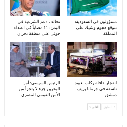
مسؤولون فى السعودية:
تحالف دعم الشرعية في
نتوقع هجوم وشيك على
اليمن: 11 مصاباً في اعتداء
المملكة
حوثى على منطقة نجران
انفجار حافلة ركاب بعبوة
الرئيس السيسى: أمن
ناسفة فى جرمانا بريف
البحرين جزء لا يتجزأ من
دمشق
الأمن القومى المصرى
السابق
التالي