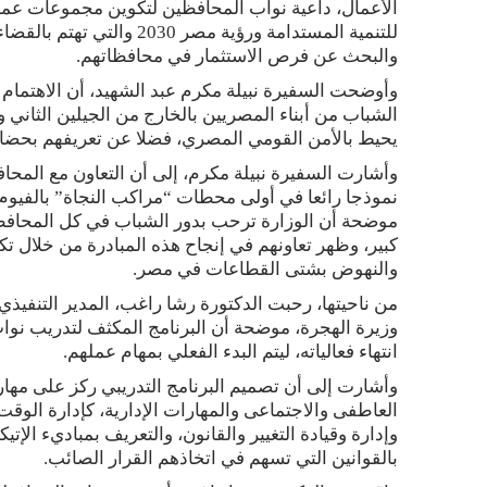
الأعمال، داعية نواب المحافظين لتكوين مجموعات ع
للتنمية المستدامة ورؤية مص
والبحث عن فرص الاستثمار في محافظاتهم.
وأوضحت السفيرة نبيلة مكرم عبد الشهيد، أن الاهتمام ب
الشباب من أبناء المصريين بالخارج من الجيلين الثاني 
يحيط بالأمن القومي المصري، فضلا عن تعريفهم بحضار
وأشارت السفيرة نبيلة مكرم، إلى أن التعاون مع المح
نموذجا رائعا في أولى محطات “مراكب النجاة” بالفيوم 
موضحة أن الوزارة ترحب بدور الشباب في كل المحاف
كبير، وظهر تعاونهم في إنجاح هذه المبادرة من خلال 
والنهوض بشتى القطاعات في مصر.
من ناحيتها، رحبت الدكتورة رشا راغب، المدير التنفيذي 
وزيرة الهجرة، موضحة أن البرنامج المكثف لتدريب نواب 
انتهاء فعالياته، ليتم البدء الفعلي بمهام عملهم.
وأشارت إلى أن تصميم البرنامج التدريبي ركز على مهارا
العاطفى والاجتماعى والمهارات الإدارية، كإدارة الوقت
وإدارة وقيادة التغيير والقانون، والتعريف بمباديء الإت
بالقوانين التي تسهم في اتخاذهم القرار الصائب.