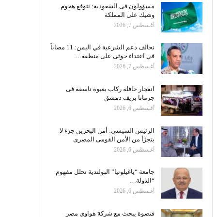
مسؤولون فى السعودية: نتوقع هجوم
وشيك على المملكة
أغسطس 7, 2026
تحالف دعم الشرعية في اليمن: 11 مصاباً
في اعتداء حوثى على منطقة…
أغسطس 7, 2026
انفجار حافلة ركاب بعبوة ناسفة فى
جرمانا بريف دمشق
أغسطس 6, 2026
الرئيس السيسى: أمن البحرين جزء لا
يتجزأ من الأمن القومى المصرى
أغسطس 6, 2026
جامعة “ياغيلونيا” البولندية تحلل مفهوم
“الدولة…
أغسطس 6, 2026
قنصوة يبحث مع شركة هواوي مصر