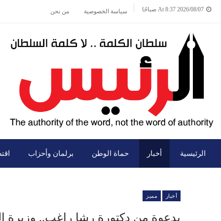
2026/08/07 At 8:37 صباحًا
سياسة الخصوصية
من نحن
الرئيسية
أخبار
حماة الوطن
برلمان وأحزاب
اقت
أخبار
مميز
بدعوة من دكتورة رشا راغب.. وزيرة ا