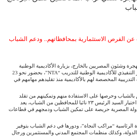
شباب
 عن الفرص الاستثمارية بمحافظاتهم.. ودعم الشباب
جرة وشئون المصريين بالخارج، بزيارة الأكاديمية الوطنية
لتدريب الشباب، بدعوة من الدكتورة رشا راغب، المدير التنفيذي للأكاديمية الوطنية للتدريب “NTA”، بحضور نحو 23
لتدريبية المخصصة لهم بالأكاديمية منذ تقليدهم مهامهم في
ام بالشباب وحرصها على الاستفادة منهم وتمكينهم من تقلد
مناصب قيادية بالدولة بعد تأهيلهم وتدريبهم، مضيفة أن اختيار السيد الرئيس ٢٣ نائبا للمحافظين من الشباب، يعد
دولة المصرية حريصة على تمكين الشباب ودمجهم في قطاعات
 الرئاسية “مراكب النجاة”، ودورها في دعم الشباب بتوفير
لدولة، وكذلك منظمات المجتمع المدني والمستثمرين ورجال