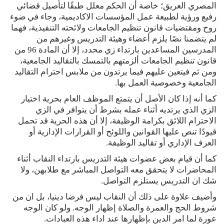
المصري العريق؛ خاصة أن الحكم معلل طبقًا لتأصيل قضائي
رفيع ورؤية لطبيعة عمل المؤسسات الاكاديمية، وجاء في ضوء
روح ومقتضيات قانون تنظيم الجامعات ولائحته التنفيذية، فهما
لم يتضمنا نصًا يلزم أعضاء وهيئة التدريس وغيرهم من
المدرسين المساعدين بارتداء زي محدد، إلا أن المادة 96 من
قانون تنظيم الجامعات ألزمتهم بالتمسك بالتقاليد الجامعية،
ومن ثم فيتعين عليهم فيما يرتدون من ملابس احترام التقاليد
الجامعية وخصوصية العمل بها.
كما أنه إذا كان الأصل أن يتمتع الموظف العام بحرية اختيار
الزي الذي يرتديه أثناء عمله بشرط أن يتوافر في الزي
الاحترام اللائق بكرامة الوظيفة، إلا أن هذه الحرية قد تحمل
قيودًا تنص عليها القوانين واللوئح أو القرارات الإدارية أو
العرف الإداري أو تقاليد الوظيفة.
كما أن قيام بعض عضوات هيئة التدريس بارتداء النقاب أثناء
المحاضرات لا يتحقق معه التواصل المباشر مع طلابهن، ولا
شك ان التدريس يستلزم التواصل.
وأضيف علاوة على ذلك أن النقاب ليس فرضا دينيا، بل ان من
شروط الحج والعمرة والصلاة إظهار الوجه. ولو كان الوجه
عورة لما امر الدين بإظهارها عند اداء هذه العبادات.