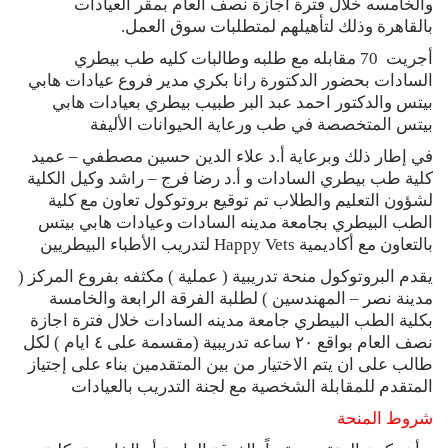
والخامسه خلال فترة اجازة نصف العام بمقر العيادات
بالقاهرة وذلك لتأهيلهم لمتطلبات سوق العمل.
أجريت 70 مقابله مع طلبه وطالبات كليه طب بيطري
السادات بحضور الدكتورة رانا بكري مدير فروع عيادات هابي
بيتس والدكتور احمد عبد البر طبيب بيطري بعيادات هابي
بيتس المتخصصة في طب ورعاية الحيوانات الأليفة
في إطار ذلك وبرعاية أ.د علاء الدين حسين مصطفي – عميد
كلية طب بيطري السادات و أ.د رضا فرج – راشد وكيل الكلية
لشؤون التعليم والطلاب تم توقيع بروتوكول تعاون مع كلية
الطب البيطري بجامعة مدينه السادات وعيادات هابي بيتس
بالتعاون مع أكاديمية Happy Vets لتدريب الأطباء البيطريين
يقدم البروتوكول منحة تدريبية ( عملية ) مكثفه بفروع المركز (
مدينة نصر – المهندسين ) لطلبة الفرقة الرابعة والخامسة
بكلية الطب البيطري جامعة مدينه السادات خلال فترة اجازة
نصف العام بواقع ٢٠ ساعه تدريبية (مقسمة على ٤ ايام ) لكل
طالب على ان يتم الاختيار من بين المتقدمين بناء على إجتياز
المتقدم للمقابلة الشخصية مع لجنة التدريب بالعيادات
شروط المنحة