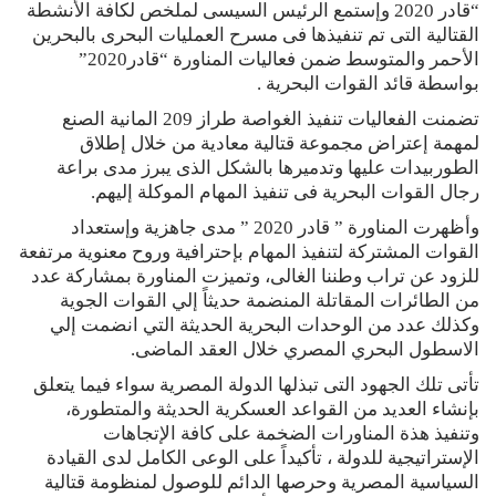
“قادر 2020 وإستمع الرئيس السيسى لملخص لكافة الأنشطة
القتالية التى تم تنفيذها فى مسرح العمليات البحرى بالبحرين
الأحمر والمتوسط ضمن فعاليات المناورة “قادر2020”
بواسطة قائد القوات البحرية .
تضمنت الفعاليات تنفيذ الغواصة طراز 209 المانية الصنع
لمهمة إعتراض مجموعة قتالية معادية من خلال إطلاق
الطوربيدات عليها وتدميرها بالشكل الذى يبرز مدى براعة
رجال القوات البحرية فى تنفيذ المهام الموكلة إليهم.
وأظهرت المناورة ” قادر 2020 ” مدى جاهزية وإستعداد
القوات المشتركة لتنفيذ المهام بإحترافية وروح معنوية مرتفعة
للزود عن تراب وطننا الغالى، وتميزت المناورة بمشاركة عدد
من الطائرات المقاتلة المنضمة حديثاً إلي القوات الجوية
وكذلك عدد من الوحدات البحرية الحديثة التي انضمت إلي
الاسطول البحري المصري خلال العقد الماضى.
تأتى تلك الجهود التى تبذلها الدولة المصرية سواء فيما يتعلق
بإنشاء العديد من القواعد العسكرية الحديثة والمتطورة،
وتنفيذ هذة المناورات الضخمة على كافة الإتجاهات
الإستراتيجية للدولة ، تأكيداً على الوعى الكامل لدى القيادة
السياسية المصرية وحرصها الدائم للوصول لمنظومة قتالية