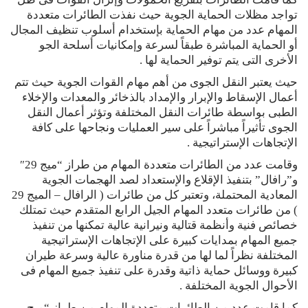
تواجد مظلات الحماية الجوية حيث نفذت الطائرات متعددة
المهام عدد من مهام الحماية بإستخدام أسلوب تنظيف المجال
أو الحماية المباشرة طبقاً لسرعة وإمكانيات أسلحة الجو
الأخرى التى يتم توفير الحماية لها .
حيث يعتبر النقل الجوى من أهم مهام القوات الجوية حيث تتم
أعمال الإسقاط والإبرار والإمداد بالذخائر والمعدات والإخلاء
الطبى بواسطة طائرات النقل المختلفة وتؤثر أعمال النقل
الجوى تأثيراً مباشراً على سير العمليات ونجاحها على كافة
الإتجاهات الإستراتيجية .
وقامت عدد من الطائرات متعددة المهام من طراز “ميج 29″
و”رافال” بتنفيذ الإقلاع والإستعداد لصد الهجمات الجوية
المعادية المحتملة، وتعتبر كل من طائرات ( الرافال – الميج 29
) من طائرات متعدد المهام الجيل الرابع المتقدم حيث تمتلك
خصائص فنية وأنظمة قتالية ونيرانية عالية تمكنها من تنفيذ
جميع المهام بمدايات كبيرة على الإتجاهات الإستراتيجية
المختلفة نظراً لما لها من قدرة مناورة عالية وسرعة طيران
كبيرة ووسائل حماية ذاتية وقدرة على تنفيذ جميع المهام فى
الأحوال الجوية المختلفة .
كما قامت عدد من الطائرات متعددة المهام من طراز “ميج