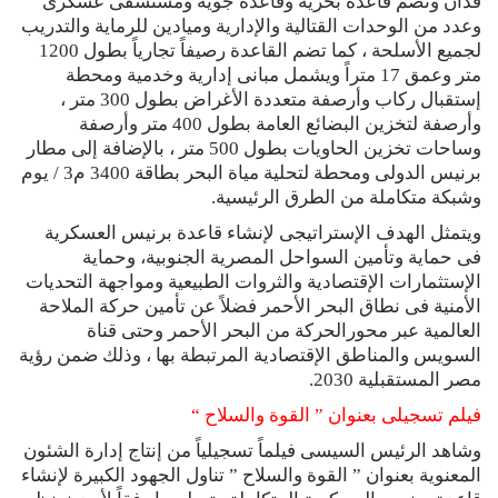
فدان وتضم قاعدة بحرية وقاعدة جوية ومستشفى عسكرى
وعدد من الوحدات القتالية والإدارية وميادين للرماية والتدريب
لجميع الأسلحة ، كما تضم القاعدة رصيفاً تجارياً بطول 1200
متر وعمق 17 متراً ويشمل مبانى إدارية وخدمية ومحطة
إستقبال ركاب وأرصفة متعددة الأغراض بطول 300 متر ،
وأرصفة لتخزين البضائع العامة بطول 400 متر وأرصفة
وساحات تخزين الحاويات بطول 500 متر ، بالإضافة إلى مطار
برنيس الدولى ومحطة لتحلية مياة البحر بطاقة 3400 م3 / يوم
وشبكة متكاملة من الطرق الرئيسية.
ويتمثل الهدف الإستراتيجى لإنشاء قاعدة برنيس العسكرية
فى حماية وتأمين السواحل المصرية الجنوبية، وحماية
الإستثمارات الإقتصادية والثروات الطبيعية ومواجهة التحديات
الأمنية فى نطاق البحر الأحمر فضلاً عن تأمين حركة الملاحة
العالمية عبر محورالحركة من البحر الأحمر وحتى قناة
السويس والمناطق الإقتصادية المرتبطة بها ، وذلك ضمن رؤية
مصر المستقبلية 2030.
فيلم تسجيلى بعنوان ” القوة والسلاح “
وشاهد الرئيس السيسى فيلماً تسجيلياً من إنتاج إدارة الشئون
المعنوية بعنوان ” القوة والسلاح ” تناول الجهود الكبيرة لإنشاء