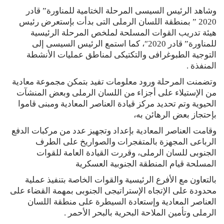
وشاهد الرئيس السيسى المرحلة الختامية للمناورة” قادر
2020 ” بمنطقة اللسان الرملى التى بدأت بإستعرض رئيس
هيئة تدريب القوات المسلحة لملخص المرحلة الرئيسية
للمناورة” قادر 2020″، كما استمع الرئيس السيسى إلى
التوجية الطبوغرافى والتكتيكى لمناطق عمليات الأنشطة
المنفذة .
وتضمنت المرحلة ورود معلومات تفيد بتمكن مجموعة معادية
من الإستيلاء على أجزاء من اللسان الرملى وبعض المنشآت
الحيوية وتم تحديد مركز قيادة العناصر المعادية ومبنى قاموا
بإحتجاز بعض الرهائن به،
وقامت العناصر المعادية بإعداد وتجهيز عدد من مركبات الدفع
الرباعى المجهزة بالمتفجرات والصواريخ على الطرف
الجنوبى للسان الرملى، وقررت القيادة العامة للقوات
المسلحة قيام المنطقة الجنوبية العسكرية
بالتعاون مع الأفرع الرئيسية والقوات الخاصة بتنفيذ عملية
محدودة على الإتجاه الإستراتيجى الجنوبى بمهمة القضاء على
العناصر المعادية وإستعادة السيطرة على منطقة اللسان
الرملى وتأمين الملاحة البحرية بالبحر الأحمر .