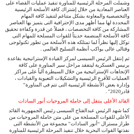
وشملت المرحلة الرئيسية للمناورة تنفيذ عمليات القضاء على
العناصر المعادية من خلال إشتراك كافة الأسلحة الرئيسية
والتخصصية والمعاونة بشكل متناغم لتنفيذ كافة المهام
المحددة لها مما أظهر مدى الإحترافية التى يتميز بها العناصر
المشاركة من كافة التخصصات ، فضلاً عن قدرة وكفاءة تحقيق
كافة الأسلحة المنضمة حديثاً للقوات المسلحة للمهام التى
توكل إليها نظراً لما تمتلكه هذه الأسلحة من تطور تكنولوجى
وقتالى عالى يواكب أنظمة التسليح العالمى .
ثم إنتقل الرئيس السيسى لمركز القيادة الإستراتيجية بقاعدة
برنيس العسكرية ليتفقد مراحل سير المناورة على كافة
الإتجاهات الإستراتيجية من خلال السيطرة ألياً على مراكز
العمليات للأفرع الرئيسية والتشكيلات التعبوية والقيادات ،
وإدارة بعض الأنشطة الرئيسية التى تتم فى المناورة”
قادر2020″ .
القائد الأعلى ينتقل إلى حاملة المروحيات أنور السادات
كما شهد الرئيس عبدالفتاح السيسى رئيس الجمهورية القائد
الأعلى للقوات المسلحة من على متن حاملة المروحيات من
طراز مسترال “أنور السادات” مجموعة من الأنشطة التى
نفذتها القوات البحرية خلال تنفيذ المرحلة الرئيسية للمناورة