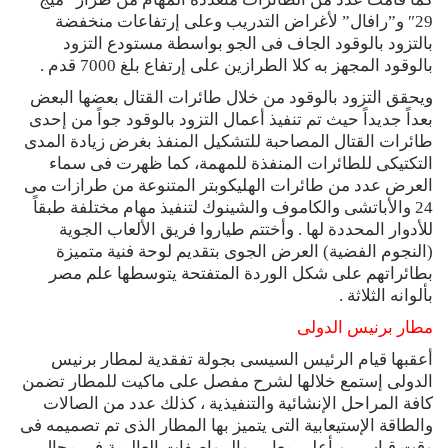
29″ و”رافال” لأغراض التدريب وعلى إرتفاعات منخفضة
بالتزود بالوقود الجاف فى الجو بواسطة مستودع التزود
بالوقود المجهز به كلا الطرازين على إرتفاع بلغ 7000 قدم .
ويحقق التزود بالوقود من خلال طائرات القتال بعضها البعض
بعداً جديداً حيث تم تنفيذ أعمال التزود بالوقود جواً من إحدى
طائرات القتال المصاحبة للتشكيل المنفذ بغرض زيادة المدى
التكتيكى للطائرات المنفذة للمهمة، كما ظهرت فى سماء
العرض عدد من طائرات الهليكوبتر المتنوعة من طرازات مى
24 والأباتشى والكاموف والشينوك لتنفيذ مهام مختلفة طبقاً
للأدوار المحددة لها . وأختتم طياروا فريق الألعاب الجوية
(النجوم الفضية) العرض الجوى بتقديم لوحة فنية متميزة
بطائراتهم على شكل الوردة المتفتحة يتوسطها علم مصر
بألوانه الثلاثة .
مطار برنيس الدولى
أعقبها قيام الرئيس السيسى بجولة تفقدية لمطار برنيس
الدولى إستمع خلالها لشرح مفصل على ماكيت للمطار تضمن
كافة المراحل الإنشائية والتنفيذية ، كذلك عدد من الصالات
والطاقة الإستيعابية التى يتميز بها المطار الذى تم تصميمه فى
وقت قياسى وبأعلى معايير والمواصفات العالمية فى مجال