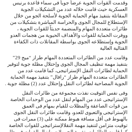
وقدمت القوات الجوية عرضاً جوياً فى سماء قاعدة برنيس
العسكرية حيث قامت خلاله عدد من التشكيلات الجوية
المقاتلة بتنفيذ مهام الحماية الجوية لأسلحة الجو من خلال
الإستطلاع للمجال الجوى والحراسة المباشرة بتشكيلات من
طائرات متعددة المهام والمنضمة حديثاً للقوات الجوية ،
ووفرت الحماية للقوات والأهداف الحيوية من هجمات العدو
الجوية وإستطلاعه الجوى بواسطة المقاتلات ذات الكفاءة
القتالية العالية
وقامت عدد من الطائرات المتعددة المهام طراز “ميج 29”
بتنفيذ مهمة تنظيف المجال الجوى وإحتلال مظلة جوية لتوفير
الحماية لطائرات النقل الإستراتيجى، كما قامت عدد من
الطائرات متعددة المهام طراز “رافال” بتنفيذ مهمة الحماية
الجوية المصاحبة لطائرات النقل وإحتلال عدد (2) مظلة جوية .
وفى نفس التوقيت نفذت مجموعة من طائرات النقل
الإستراتيجى عدد من المهام لنقل عدد من الوحدات الخاصة
من قوات الصاعقة والمظلات للقيام بمهام فى العمق
الإستراتيجى والتعبوى للعدو، وقامت طائرات النقل الجوى
بالهبوط فى أقل مسافة هبوط ممكنة على (3) ممرات فى
توقيت متزامن لتنفيذ مهمة النقلالإستراتيجى للقوات الخاصة
كما قامت الطائرات بتفريغ الحمولات وإنزال القوات فى ظل