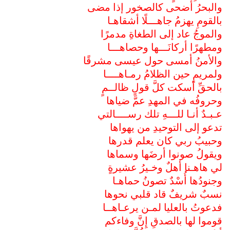
والبحرُ أضحى كالصخور إذا مضى
بالقومِ يهزمُ جاهـــلًا أشقاهـا
والموجُ عاد إلى الطغاةِ مدمرًا
ومطهرًا أركانَـــها وحصاهـــا
والأمنُ أمسى حول عيسى مشرقًا
ولمريمٍ حين الظلامُ رمـاهــــا
بالحقِّ أسكت كلَّ قولٍ ظالــمٍ
وحروفُه في المهدِ عمَّ ضياها
عـبـدٌ أنـا للـــهِ تلك رســــالتي
تدعو إلى التوحيدِ من يهواها
وحبيبُ ربي كان يعلم قدرها
ويقولُ صونوا أرضَها وسماها
لي هاهـنا أهلٌ وخـيرُ عشيرةٍ
وجنودُها أُسْدٌ تصونُ حماهـا
نسبٌ شريفٌ قاد قلبي نحوها
فدعوتُ بالعليا لمـن يرعـاهــا
قوموا لها بالصدقِ إِنَّ وفاءكم