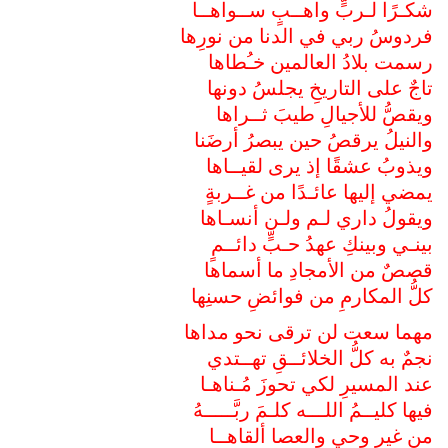
شكـرًا لـربٍّ واهــبٍ ســواهــا
فردوسُ ربي في الدنا من نورِها
رسمت بلادُ العالمين خـُطاها
تاجٌ على التاريخِ يجلسُ دونها
ويقصُّ للأجيالِ طيبَ ثــراها
والنيلُ يرقصُ حين يبصرُ أرضَنا
ويذوبُ عشقًا إذ يرى لقيــاها
يمضي إليها عائـدًا من غــربةٍ
ويقولُ داري لـم ولـن أنسـاها
بينـي وبينكِ عهدُ حـبٍّ دائــمٍ
قصصٌ من الأمجادِ ما أسماها
كلُّ المكارمِ من فوائضِ حسنِها
مهما سعت لن ترقى نحو مداها
نجمٌ به كلُّ الخلائــقِ تهــتدي
عند المسيرِ لكي تحوزَ مُـناهـا
فيها كليــمُ اللـــه كلـمَ ربَّـــــهُ
من غيرِ وحيٍ والعصا ألقاهــا