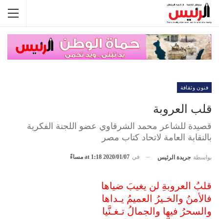
فنون وثقافة
قلب العروبة
قصيدة للشاعر محمد الشرقاوي عضو اللجنة الفكرية
بالنقابة العامة لاتحاد كتاب مصر
في
2020/01/07 at 1:18 مساءً
بواسطة
جريدة الرئيس
قلبُ العروبةِ لن يغيبَ ضياها
فالأمنُ والخـيرُ العميمُ يـداها
والسحرُ فيها والجمالُ تـغـنَّيا