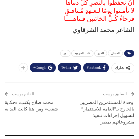
أنْ تحفظوا بالنصرِ كُلَّ دماها
لا تأمـنوا يومًا لـعـهدِ مُـنافـقٍ
فرجاءُ كُـلِّ الخائنين فـناهــــا
الشاعر محمد الشرقاوي
الجمال
الخير
قلب العروبة
نور
Google+
Twitter
Facebook
شارك
السابق بوست
القادم بوست
وحدة للمستثمرين المصريين
محمد صلاح يكتب: «حكاية
بالخارج بـ”العامة للاستثمار”
شعب» ومن هنا كانت البداية
لتسهيل إجراءات تنفيذ
مشروعاتهم بمصر