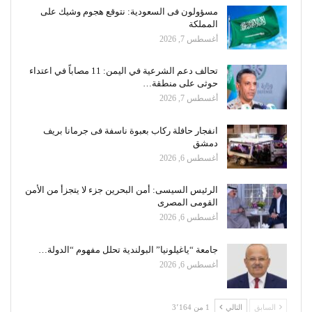
مسؤولون فى السعودية: نتوقع هجوم وشيك على
المملكة
أغسطس 7, 2026
تحالف دعم الشرعية في اليمن: 11 مصاباً في اعتداء
حوثى على منطقة…
أغسطس 7, 2026
انفجار حافلة ركاب بعبوة ناسفة فى جرمانا بريف
دمشق
أغسطس 6, 2026
الرئيس السيسى: أمن البحرين جزء لا يتجزأ من الأمن
القومى المصرى
أغسطس 6, 2026
جامعة “ياغيلونيا” البولندية تحلل مفهوم “الدولة…
أغسطس 6, 2026
السابق
التالي
1 من 3٬164