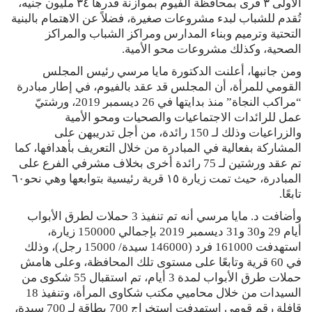
الأولى ٣ قرى بمحافظة الفيوم بموازنة قدرها ٣٤ مليون جنيه،
تُقدم للشباب لبدء مشروعات صغيرة، فضلاً عن الاهتمام بالبنية
التحتية وترميم وبناء المدارس ومراكز الشباب والمراكز
الصحية، وكذلك مشروعات محو الأمية.
ومن جانبها، أعلنت الدكتورة مايا مرسي رئيس المجلس
القومي للمرأة، أن المجلس قد عقد بالفيوم، في إطار مبادرة
“مراكب النجاة” منذ بدايتها في 26 ديسمبر 2019، ورشتيّ
عمل للرائدات الاجتماعيات والصحيات ومحو الأمية
والزراعيات وذلك لـ 150 رائدة، من أجل تدريبهن على
المشاركة بفعالية في المبادرة من خلال التعريف بأهدافها، كما
تم عقد ورشتين لـ 75 رائدة أخرى بخلاف مشرفي الفرع على
المبادرة، حيث تمت زيارة ١٥ قرية رئيسية بتوابعها وهي نحو٦٠
تابعًا.
وأضافت د. مايا مرسي أنه تم تنفيذ 3 حملات لطرق الأبواب
أيام 29 و30 و31 ديسمبر 2019 بإجمالي 150000 زيارة،
استهدفت 161000 فرد (146000 سيدة/ 15000 رجل)، وذلك
في 60 قرية وتابعًا على مستوى تلك المحافظة، وعلى هامش
حملات طرق الأبواب لمدة 3 أيام، تم استقبال 55 شكوى من
السيدات من خلال محاميي مكتب شكاوى المرأة، وتنفيذ 18
قافلة رقم قومي استهدفت استخراج 700 بطاقة لـ 700 سيدة،