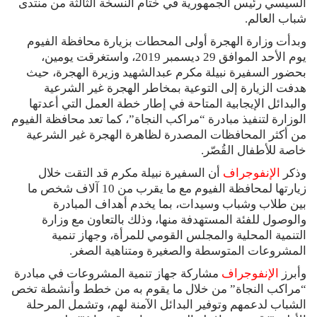
السيسي رئيس الجمهورية في ختام النسخة الثالثة من منتدى
شباب العالم.
وبدأت وزارة الهجرة أولى المحطات بزيارة محافظة الفيوم
يوم الأحد الموافق 29 ديسمبر 2019، واستغرقت يومين،
بحضور السفيرة نبيلة مكرم عبدالشهيد وزيرة الهجرة، حيث
هدفت الزيارة إلى التوعية بمخاطر الهجرة غير الشرعية
والبدائل الإيجابية المتاحة في إطار خطة العمل التي أعدتها
الوزارة لتنفيذ مبادرة “مراكب النجاة”، كما تعد محافظة الفيوم
من أكثر المحافظات المصدرة لظاهرة الهجرة غير الشرعية
خاصة للأطفال القُصّر.
وذكر
الإنفوجراف
أن السفيرة نبيلة مكرم قد التقت خلال
زيارتها لمحافظة الفيوم مع ما يقرب من 10 آلاف شخص ما
بين طلاب وشباب وسيدات، بما يخدم أهداف المبادرة
والوصول للفئة المستهدفة منها، وذلك بالتعاون مع وزارة
التنمية المحلية والمجلس القومي للمرأة، وجهاز تنمية
المشروعات المتوسطة والصغيرة ومتناهية الصغر.
وأبرز
الإنفوجراف
مشاركة جهاز تنمية المشروعات في مبادرة
“مراكب النجاة” من خلال ما يقوم به من خطط وأنشطة تخص
الشباب لدعمهم وتوفير البدائل الآمنة لهم، وتشمل المرحلة