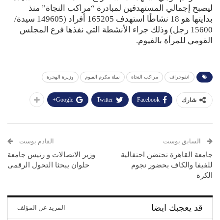
ليصبح إجمالي المستهدفين لمبادرة “مراكب النجاة” منذ
بدايتها هو 18 نشاطًا استهدف 165205 أفراد (149605 سيدة/
15600 رجل) وذلك جراء الأنشطة التي نفذها فرع المجلس
القومي للمرأة بالفيوم.
انفوجراف
مراكب النجاة
نبيلة مكرم الفيوم
وزيرة الهجرة
Google+
Twitter
Facebook
شارك
السابق بوست
القادم بوست
جامعة القاهرة تحتضن احتفالية
وزير الاتصالات و رئيس جامعة
للفيفا والكاف بحضور نجوم
حلوان يبحثا التحول الرقمى
الكرة
قد يعجبك ايضا
المزيد عن المؤلف