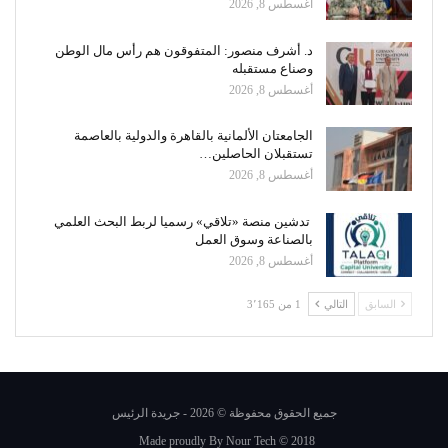
أغسطس 8, 2026
د. أشرف منصور: المتفوقون هم رأس مال الوطن
وصناع مستقبله
أغسطس 8, 2026
الجامعتان الألمانية بالقاهرة والدولية بالعاصمة
تستقبلان الحاصلين…
أغسطس 8, 2026
تدشين منصة «تلاقي» رسميا لربط البحث العلمي
بالصناعة وسوق العمل
أغسطس 8, 2026
السابق
التالي
1 من 3٬165
جميع الحقوق محفوظة © 2026 - جريدة الرئيس
Made proudly By
Nour Tech
© 2018