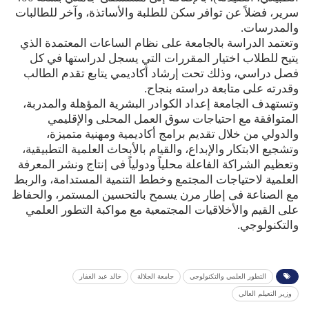
سرير، فضلاً عن توافر سكن للطلبة والأساتذة، وآخر للطالبات
والمدرسات.
وتعتمد الدراسة بالجامعة على نظام الساعات المعتمدة الذي
يتيح للطلاب اختيار المقررات التي يسجل لدراستها في كل
فصل دراسي، وذلك تحت إرشاد أكاديمي يتابع تقدم الطالب
وقدرته على متابعة دراسته بنجاح.
وتستهدف الجامعة إعداد الكوادر البشرية المؤهلة والمدربة،
المتوافقة مع احتياجات سوق العمل المحلى والإقليمي
والدولي من خلال تقديم برامج أكاديمية ومهنية متميزة،
وتشجيع الابتكار والإبداع، والقيام بالأبحاث العلمية التطبيقية،
وتعظيم الشراكة الفاعلة محلياً ودولياً فى إنتاج ونشر المعرفة
العلمية لاحتياجات المجتمع وخطط التنمية المستدامة، والربط
مع الصناعة فى إطار مرن يسمح بالتحسين المستمر، والحفاظ
على القيم والأخلاقيات المجتمعية مع مواكبة التطور العلمي
والتكنولوجي.
التطور العلمي والتكنولوجي
جامعة الجلالة
خالد عبد الغفار
وزير التعيلم العالي