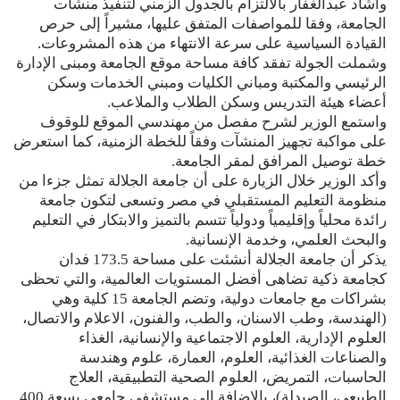
وأشاد عبدالغفار بالالتزام بالجدول الزمني لتنفيذ منشآت
الجامعة، وفقا للمواصفات المتفق عليها، مشيراً إلى حرص
القيادة السياسية على سرعة الانتهاء من هذه المشروعات.
وشملت الجولة تفقد كافة مساحة موقع الجامعة ومبنى الإدارة
الرئيسي والمكتبة ومباني الكليات ومبني الخدمات وسكن
أعضاء هيئة التدريس وسكن الطلاب والملاعب.
واستمع الوزير لشرح مفصل من مهندسي الموقع للوقوف
على مواكبة تجهيز المنشآت وفقاً للخطة الزمنية، كما استعرض
خطة توصيل المرافق لمقر الجامعة.
وأكد الوزير خلال الزيارة على أن جامعة الجلالة تمثل جزءا من
منظومة التعليم المستقبلي في مصر وتسعى لتكون جامعة
رائدة محلياً وإقليمياً ودولياً تتسم بالتميز والابتكار في التعليم
والبحث العلمي، وخدمة الإنسانية.
يذكر أن جامعة الجلالة أنشئت على مساحة 173.5 فدان
كجامعة ذكية تضاهى أفضل المستويات العالمية، والتي تحظى
بشراكات مع جامعات دولية، وتضم الجامعة 15 كلية وهي
(الهندسة، وطب الاسنان، والطب، والفنون، الاعلام والاتصال،
العلوم الإدارية، العلوم الاجتماعية والإنسانية، الغذاء
والصناعات الغذائية، العلوم، العمارة، علوم وهندسة
الحاسبات، التمريض، العلوم الصحية التطبيقية، العلاج
الطبيعي، الصيدلة)، بالإضافة إلى مستشفى جامعي بسعة 400