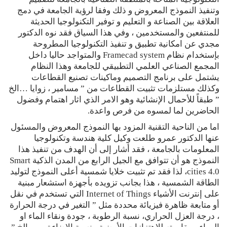
وتنفيذ النموذج المعروض و ذلك وفقا لرؤية الجامعة في دمج
العلاقة بين الصناعة و التعليم و توفير التكنولوجيا الحديثة
للمنتفعين والمستخدمين ، وفي هذا السياق فقد نوه الدكتور
مجدي عن امكانية تطبيق و تنفيذ التكنولوجيا المطروحة
بإستخدام نظام Framecad system والمتواجد حاليا داخل
المجمع الصناعي العلمي التطبيقي للجامعة وهذا النظام
يشتمل على برنامج التصميم وماكينات تصنيع القطاعات
وكذلك مستلزمات تثبيت القطاعات من ” مسامير ، زوايا …الخ
” طبقاً للأحمال الإنشائية وهو الامر الذي اثار اهتمام وفضول
الحاضرين لما لمسوه من فرص واعدة.
اما من الناحية التقنية المزود بها النموذج المعروض والمسئول
عنها الدكتور عمرو طلعت وكيل كلية هندسة وتكنولوجيا
المعلومات بالجامعة ، فقد أشار إلى أن الهدف من تنفيذ هذا
النموذج هو أن تتوافق مع الجيل الرابع من المدن الذكية Smart
cities 4.0، لذا فقد تم تثبيت خلايا شمسية أعلى النموذج لتوليد
الطاقة الشمسية ، هذا بجانب تزويده بأجهزة استشعار مبنية
على إنترنت الأشياء Internet of Things التي تستخدم في نقل
أو متابعة ظاهرة فيزيائة محددة مثل ” التغير في درجة الحرارة
، درجة العزل الحراري، نسبة الرطوبة ، جودة ونقاء الماء او