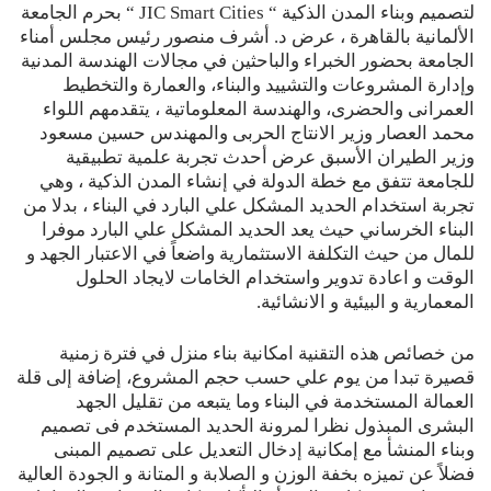
لتصميم وبناء المدن الذكية “ JIC Smart Cities “ بحرم الجامعة
الألمانية بالقاهرة ، عرض د. أشرف منصور رئيس مجلس أمناء
الجامعة بحضور الخبراء والباحثين في مجالات الهندسة المدنية
وإدارة المشروعات والتشييد والبناء، والعمارة والتخطيط
العمرانى والحضرى، والهندسة المعلوماتية ، يتقدمهم اللواء
محمد العصار وزير الانتاج الحربى والمهندس حسين مسعود
وزير الطيران الأسبق عرض أحدث تجربة علمية تطبيقية
للجامعة تتفق مع خطة الدولة في إنشاء المدن الذكية ، وهي
تجربة استخدام الحديد المشكل علي البارد في البناء ، بدلا من
البناء الخرساني حيث يعد الحديد المشكل علي البارد موفرا
للمال من حيث التكلفة الاستثمارية واضعاً في الاعتبار الجهد و
الوقت و اعادة تدوير واستخدام الخامات لايجاد الحلول
المعمارية و البيئية و الانشائية.
من خصائص هذه التقنية امكانية بناء منزل في فترة زمنية
قصيرة تبدا من يوم علي حسب حجم المشروع، إضافة إلى قلة
العمالة المستخدمة في البناء وما يتبعه من تقليل الجهد
البشرى المبذول نظرا لمرونة الحديد المستخدم فى تصميم
وبناء المنشأ مع إمكانية إدخال التعديل على تصميم المبنى
فضلاً عن تميزه بخفة الوزن و الصلابة و المتانة و الجودة العالية