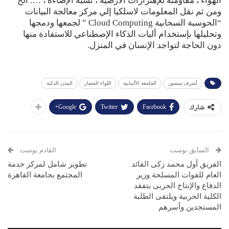
الهواء ، مقاومته للإهتزازات الأرضية ، نسبة الإضاءة ، …. الخ ”
ومن ثم نقل المعلومات لاسلكيا إلي مركز معالجة البيانات
“الحوسبة السحابية Cloud Computing ” لجمعها ودمجها
وتحليلها بإستخدام أليات الذكاء الإصطناعي للاستفادة منها
دون الحاجة لتواجد الإنسان في المنزل.
أشرف منصور
الجامعة الألمانية
اللواء العصار
المدن الذكية
Google+
Twitter
Facebook
شارك
السابق بوست
القادم بوست
الفريق أول محمد زكى القائد
تطوير شامل لمركز خدمة
العام للقوات المسلحة وزير
المجتمع بجامعة القاهرة
الدفاع والإنتاج الحربى يتفقد
الكلية الحربية ويلتقى الطلبة
المستجدين وأسرهم