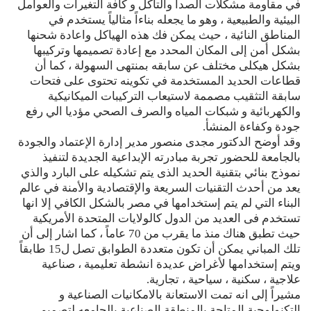
في مقاومة مشكلات الصدأ والتأكل و كافة التغيرات والعوامل
البيئية والطبيعية ، وهو ما يجعله بناءاً مثالياً يستخدم في
المناطق النائية ، حيث يمكن فك هذه الهياكل واعادة شحنها
بشكل أمن إلى المكان المحدد مع إعادة تصميمها وتركيبها
بشكل هيكلى مختلف عن سابقه بمنتهى السهولة ، كما أن
قطاعات الحديد المستخدمة في تكوينه تحتوى على فتحات
سابقة التثقيب مصممة لاستيعاب التركيبات الميكانيكية
والكهربائية و شبكات المياه والصرف الصحي مؤديا الي رفع
جودة وكفاءة المنشأ.
وقد أوضح الدكتور مجدى منصور مدير إدارة الإعتماد والجودة
بالجامعة للحضور تجربة مبادرته الإبداعية الجديدة لتنفيذ
نموذج بنائي بتقنية الحديد الذى يتم تشكيله على البارد والذي
يعد من أحدث التقنيات السريعة والإقتصادية والأمنة في عالم
البناء التي لم يتم إستخدامها في مصر بالشكل الكافي إلا انها
تستخدم فى العديد من الدول كالولايات المتحدة الأمريكية
حيث تطبق هناك منذ ما يقرب من 70 عاماً ، كما اشار إلى أن
تلك المباني يمكن أن تكون متعددة الطوابق تصل ل15 طابقاً
ويتم إستخدامها لأغراض عديدة انشطة تعليمية ، صناعية
علاجية ، سكنية ، سياحية ، تجارية.
مشيراً إلى انه تمت الاستعانة بالامكانيات الصناعية و
التكنولوجية المتاحة بالمنطقة الصناعية بالجامعه لتصميم