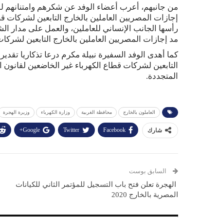
من جانبهم، أعرب أعضاء الوفد عن شكرهم وامتنانهم ل
إجازات المصريين العاملين بالخارج التابعين لشركات قطا
رأسها الجانب الإنساني للعاملين، والعمل على مدار ال
مد إجازات المصريين العاملين بالخارج التابعين لشركات
كما أهدى الوفد السفيرة نبيلة مكرم درعا تذكاريا تقدير
التابعين لشركات قطاع الكهرباء غير الخاضعين لقانون ال
المتجددة.
العاملون بالخارج
محافظة الغربية
وزارة الكهرباء
وزيرة الهجرة
Google+
Twitter
Facebook
شارك
السابق بوست
الهجرة تعلن فتح باب التسجيل للمؤتمر الثاني للكيانات
المصرية بالخارج 2020