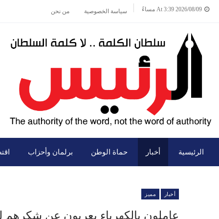
2026/08/09 At 3:39 مساءً
سياسة الخصوصية
من نحن
الرئيسية
أخبار
حماة الوطن
برلمان وأحزاب
اقت
أخبار
مميز
عاملون بالكهرباء يعربون عن شكرهم ل