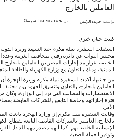
العاملين بالخارج
في
2019/12/26 at 1:04 مساءً
بواسطة
جريدة الرئيس
كتبت حنان خيري
استقبلت السفيرة نبيلة مكرم عبد الشهيد وزيرة الدولة
مجلس النواب عن دائرة زفتي بمحافظة الغربية وعددا م
الخاصة بقرار مد إجازات المصريين العاملين بالخارج ال
المدنية، وذلك بالتعاون مع وزارة الكهرباء والطاقة المتج
من جانبها، أكدت السفيرة نبيلة مكرم وزيرة الهجرة أن
العاملين بالخارج، بالتعاون وتنسيق الجهود بين مختلف ال
الاستفسارات والمطالب التي ترد إلى الوزارة، وكان من 
فترة إجازاتهم وخاصة التابعين للشركات القابضة بقطاع ا
الأمر.
‎وقالت السفيرة نبيلة مكرم إن وزارة الهجرة تابعت المو
بالخارج، العاملين بالشركات القابضة التابعة لقطاع الك
الإنسانية الخاصة بهم، كما أنهم مصدر مهم للدخل القوم
وتوفير العملة الصعبة.