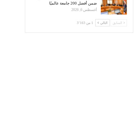
ضمن أفضل 200 جامعة عالميًا
أغسطس 6, 2026
السابق
التالي
1 من 3٬163