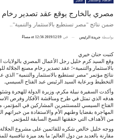
اقتصاد واستثمار
مميز
مصري بالخارج يوقع عقد تصدير رخام مصن
ضمن نتائج "مصر تستطيع‏ بالاستثمار والتنمية"..
في
2019/12/19 at 12:56 مساءً
بواسطة
جريدة الرئيس
كتبت حنان خيري
وقع السيد كرم خليل رجل الأعمال المصري بالولايات ا
بالاستثمار والتنمية»؛ عقد تصدير رخام مصنع الجلالة للو
نتائج مؤتمر “مصر تستطيع بالاستثمار والتنمية” الذي ع
التخطيط وبرعاية السيد الرئيس عبد الفتاح السيسي.
وأكدت السفيرة نبيلة مكرم، وزيرة الدولة للهجرة وشئ
هدفه الذي تمثل في طرح ومناقشة الأفكار وفرص الاستث
الفتاح السيسي للمستثمرين المشاركين في المؤتمر، 
المهاجرة بقضايا وطنهم الأم والاستفادة من خبراتهم ا
من الأهداف التي حققتها النسخ السابقة للمؤتمر.
ووجه خليل خالص شكره للقائمين على مشروع الجلالة، م
مقارنة بالعديد من دول العالم؛ ما يعد ميزة تنافسية للمن