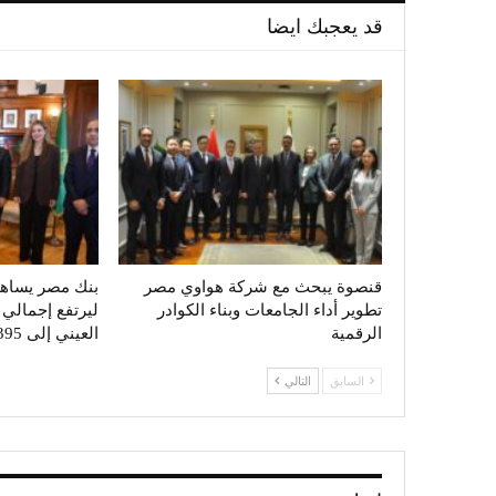
قد يعجبك ايضا
قنصوة يبحث مع شركة هواوي مصر
تطوير أداء الجامعات وبناء الكوادر
ليرتفع إجمال
الرقمية
العيني إلى 395 مليون…
السابق
التالي