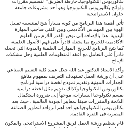
بكالوريوس التكنولوجيا..خارطة الطريق” لتصميم مقررات
ولوائح بكالوريوس التكنولوجيا وهو أحد مشروعات جامعة
حلوان الاستراتيجية.
تأتي أهمية هذا البرنامج من كونه مساراً يتيح لمنتسبيه تقليل
الهوة بين المهندس الأكاديمي وبين الفني صاحب المهارة
اليدوية، هذا بالإضافة إلى توفير القدر اللازم من العلوم
الأكاديمية للخريج بما يجعله قادراً على فهم الأصول العلمية،
كما يتيح البرنامج للخريج المهارات العلمية واليدوية التي تجعله
قادراًِ على التعامل مع أعقد المنظومات العلمية وحل مشكلات
الإنتاج.
وأكد الاستاذ الدكتور عبد الله جلال عميد كلية التعليم الصناعي
على أن ورشة العمل تستهدف التعريف بمفهوم مناهج
الجدارات المهنية وتقديم نموذج لخطة دراسية لبرنامج
بكالوريوس التكنولوجيا وكذلك تقديم مثال لخطة دراسية
بقسم تكنولوجيا السيارات، موجهاً إلى ضرورة استكمال
اللائحة والمقررات طبقا لمعايير الجودة العالمية ، حيث يعد
بكالوريوس التكنولوجيا هو احد اهم الروافد لتطوير الصناعة
المصرية فى الفترة القادمة.
قام بتنظيم ورشة العمل فريق المشروع الاستراتيجى والمكون