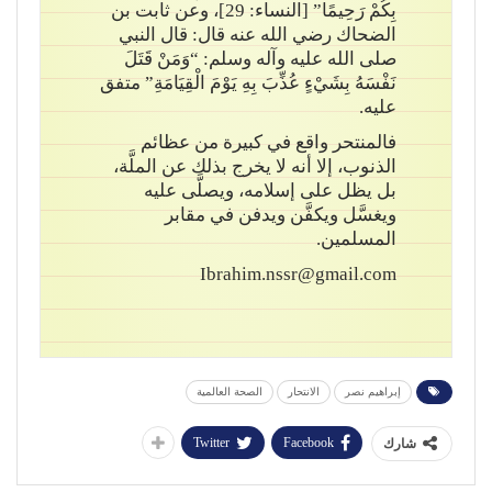
بِكُمْ رَحِيمًا” [النساء: 29]، وعن ثابت بن
الضحاك رضي الله عنه قال: قال النبي
صلى الله عليه وآله وسلم: “وَمَنْ قَتَلَ
نَفْسَهُ بِشَيْءٍ عُذِّبَ بِهِ يَوْمَ الْقِيَامَةِ” متفق
عليه.
فالمنتحر واقع في كبيرة من عظائم
الذنوب، إلا أنه لا يخرج بذلك عن الملَّة،
بل يظل على إسلامه، ويصلَّى عليه
ويغسَّل ويكفَّن ويدفن في مقابر
المسلمين.
Ibrahim.nssr@gmail.com
إبراهيم نصر
الانتحار
الصحة العالمية
Twitter
Facebook
شارك