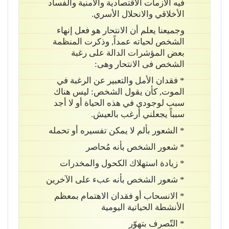
فيه الأزمات الاقتصادية والأمنية والفساد
الأخلاقي والانحلال الأسري.
وجميعنا يعلم أن الانتحار هو فعل إنهاء
الشخص لحياته عمداً, وذكرت المنظمة
بعض المؤشرات الدالة على رغبة
الشخص فى الانتحار وهى:
* فقدان الأمل والتعبير عن الرغبة في
الموت, كأن يقول الشخص: ليس هناك
سبب لوجودي في هذه الحياة أو لا أجد
سبباً يجعلني أرغب بالعيش.
* الشعور بألم لا يمكن تفسيره أو تحمله
* شعور الشخص بأنه مُحاصر
* زيادة استهلاك الكحول والمخدرات
* شعور الشخص بأنه عبء على الآخرين
* الانسحاب أو فقدان الاهتمام بمعظم
الأنشطة الحياتية اليومية
* التّصرف بتهوّر