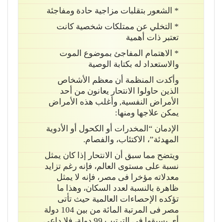
* الشعور بتقلبات مزاجية حادة ومفاجئة
* التخلي عن ممتلكات شخصية كانت
تعتبر ذات أهمية
* الاهتمام المفاجئ بموضوع الموت
والاستعداد له بكتابة الوصية
وأكدت المنظمة أن معظم الأشخاص
الذين حاولوا الانتحار يعانون من أحد
الأمراض النفسية, وأغلب هذه الأمراض
يمكن علاجها ومنها:
الإدمان “المخدرات أو الكحول أو الأدوية
المهدئة”، الاكتئاب، والفصام.
ويتضح مما سبق أن الانتحار إذا كان يمثل
نسبة على مستوى العالم، فإنه رغم تزايد
معدلاته مؤخرا فى مصر، فإنه لا يمثل
ظاهرة بالنسبة لعدد السكان، وهذا ما
تؤكده الإحصاءات العالمية حيث تأتى
مصر فى المرتبة المائة من بين 104 دولة
أى يسبقها فى الترتيب 99 دولة، فلا داعى