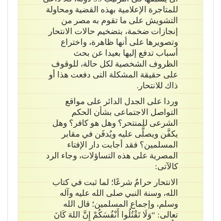
للمتاجرة الإعلامية بهذه القضية ومحاولة
التشويش على ما تقوم به مصر من
إنجازات ضخمة، بتضخيم حالات الانتحار
وتصويرها على أنها ظاهرة، واختراع
أسباب تدفع إليها بعيدا عن بحث
الظروف الشخصية لكل حالة، للوقوف
على حقيقة المشكلة التى دفعت هذا أو
ذاك للانتحار.
وردا على الجدل الدائر على مواقع
التواصل الاجتماعى بشأن الحكم
الشرعى للمنتحر؟ وهل هو كافر؟ وهل
يكفَّن ويصلَّى عليه ويُدفَن في مقابر
المسلمين؟ فقد أجابت دار الإفتاء
المصرية على هذه التساؤلات، وجاء الرد
كالآتى:
الانتحار حرامٌ شرعًا؛ لما ثبت في كتاب
الله، وسنة النبي صلى الله عليه وآله
وسلم، وإجماع المسلمين؛ قال الله
تعالى: “وَلَا تَقْتُلُوا أَنْفُسَكُمْ إِنَّ اللهَ كَانَ