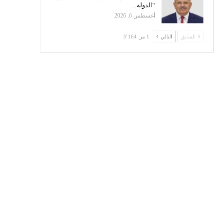
“الدولة…
أغسطس 6, 2026
السابق
التالي
1 من 3٬164