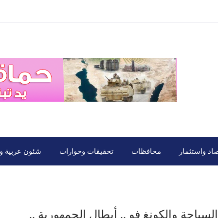
صاد واستثمار
محافظات
تحقيقات وحوارات
شئون عربية ود
باحة والكونغ فو .. أبطال الجمهورية ..