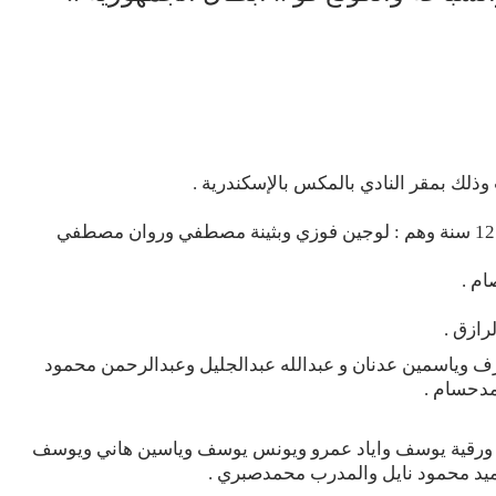
 وذلك بمقر النادي بالمكس بالإسكندرية .
لاعبو المصارعة الذين احتكروا بطولة الإسكندرية تحت 12 سنة وهم : لوجين فوزي وبثينة مصطفي وروان مصطفي
م .
ازق .
شرف وياسمين عدنان و عبدالله عبدالجليل وعبدالرحمن محمود
دحسام .
وق ورقية يوسف واياد عمرو ويونس يوسف وياسين هاني ويوسف
د محمود نايل والمدرب محمدصبري .