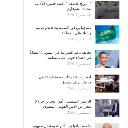
” أمواج عاشقة “.. قصة قصيرة للأديب
محمد الشرقاوي
أغسطس 7, 2026
مسؤولون فى السعودية: نتوقع هجوم
وشيك على المملكة
أغسطس 7, 2026
تحالف دعم الشرعية في اليمن: 11 مصاباً
في اعتداء حوثى على منطقة…
أغسطس 7, 2026
انفجار حافلة ركاب بعبوة ناسفة فى
جرمانا بريف دمشق
أغسطس 6, 2026
الرئيس السيسى: أمن البحرين جزء لا
يتجزأ من الأمن القومى المصرى
أغسطس 6, 2026
جامعة “ياغيلونيا” البولندية تحلل مفهوم