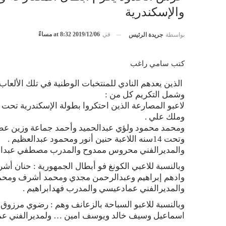
والإسكندرية
في
2019/12/06 at 8:32 مساءً
بواسطة
جريدة الرئيس
كتب سامي راغب
الذين يعدهم النادي للمنتخبات الوطنية في تلك الألعاب
وشمل التكريم كل من :
وملك علي .
ومحمد محمود ولؤي عبدالحميد وأحمد جماعة وزين عصا
وتحت 14سنه اللاعبة حنين أنور ومحمود عبدالعظيم .
والمديرالفني محروس ممدوح والمدرب مصطفي عبدالر
وبالنسبة للاعبي الكونغ فو أبطال الجمهورية : حنان أ
وادهم إبراهيم وعبدالرحمن مجدي ومحمد أشرف ومحم
والمديرالفني عمادعيسي والمدرب فهدابراهيم .
وبالنسبة للاعبو السباحة بالزعانف وهم : رضوي مرز
اسماعيل وسيف خالد ويوسف امين … ولمديرالفني عمي