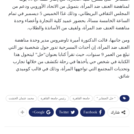
لمناهضة العنف ضد المرأة، بتمويل من الاتحاد الأوروبي ودعم من
المجلس الثقافي البريطاني، وذلك غدًا الخميس 5 ديسمبر في تمام
الساعة الخامسة مساءً، بحضور عميد كلية التجارة وأعضاء وحدة
مناهضة العنف ضد المرأة، ولفيف من الأساتذة والطلاب.
ومن جانبها، قالت الدكتورة أميرة تاوضروس مدير وحدة مناهضة
العنف ضد المرأة، إن أحداث المسرحية تدور حول شخصية نور التي
تبلغ من العمر 9 سنوات، حيث تقرأ كتابا بعنوان”حل” ليتحول هذا
الكتابة في شخص حي يأخذها في رحلة تكتشف من خلالها تجارب
وتحديات المجتمع التي تواجهها المرأة، وذلك في قالب كوميدي
شائق.
" حل الضفاير "
جامعة القاهرة
رئيس جامعة القاهرة
محمد عثمان الخشت
Google+
Twitter
Facebook
شارك