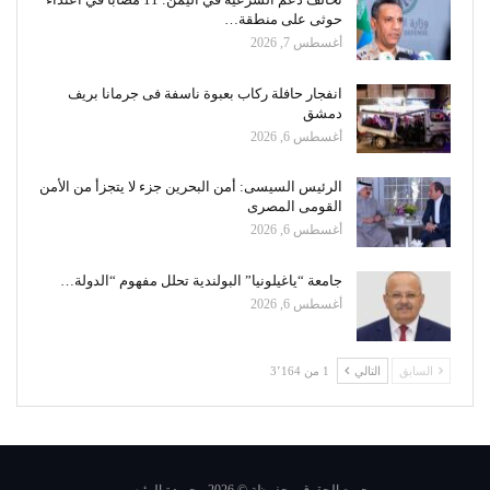
حوثى على منطقة…
أغسطس 7, 2026
انفجار حافلة ركاب بعبوة ناسفة فى جرمانا بريف
دمشق
أغسطس 6, 2026
الرئيس السيسى: أمن البحرين جزء لا يتجزأ من الأمن
القومى المصرى
أغسطس 6, 2026
جامعة “ياغيلونيا” البولندية تحلل مفهوم “الدولة…
أغسطس 6, 2026
السابق
التالي
1 من 3٬164
جميع الحقوق محفوظة © 2026 - جريدة الرئيس