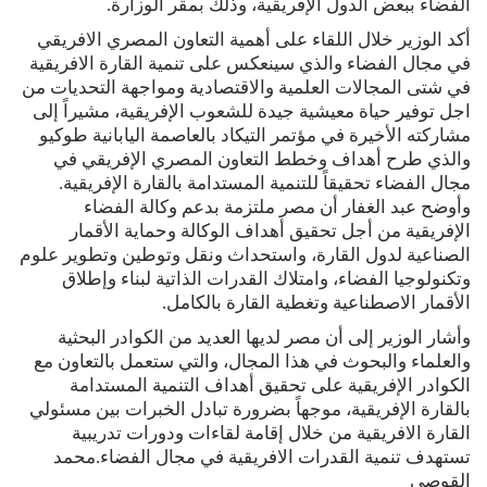
الفضاء ببعض الدول الإفريقية، وذلك بمقر الوزارة.
أكد الوزير خلال اللقاء على أهمية التعاون المصري الافريقي
في مجال الفضاء والذي سينعكس على تنمية القارة الافريقية
في شتى المجالات العلمية والاقتصادية ومواجهة التحديات من
اجل توفير حياة معيشية جيدة للشعوب الإفريقية، مشيراً إلى
مشاركته الأخيرة في مؤتمر التيكاد بالعاصمة اليابانية طوكيو
والذي طرح أهداف وخطط التعاون المصري الإفريقي في
مجال الفضاء تحقيقاً للتنمية المستدامة بالقارة الإفريقية.
وأوضح عبد الغفار أن مصر ملتزمة بدعم وكالة الفضاء
الإفريقية من أجل تحقيق أهداف الوكالة وحماية الأقمار
الصناعية لدول القارة، واستحداث ونقل وتوطين وتطوير علوم
وتكنولوجيا الفضاء، وامتلاك القدرات الذاتية لبناء وإطلاق
الأقمار الاصطناعية وتغطية القارة بالكامل.
وأشار الوزير إلى أن مصر لديها العديد من الكوادر البحثية
والعلماء والبحوث في هذا المجال، والتي ستعمل بالتعاون مع
الكوادر الإفريقية على تحقيق أهداف التنمية المستدامة
بالقارة الإفريقية، موجهاً بضرورة تبادل الخبرات بين مسئولي
القارة الافريقية من خلال إقامة لقاءات ودورات تدريبية
تستهدف تنمية القدرات الافريقية في مجال الفضاء.محمد
القوصي