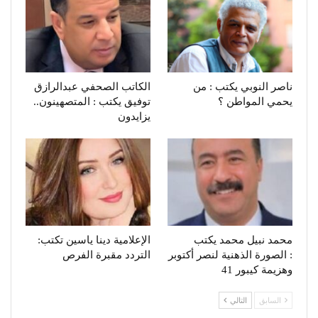
ناصر النوبي يكتب : من
يحمي المواطن ؟
‬توفيق يكتب : المتصهينون‭..
‬يزايدون
محمد نبيل محمد يكتب
الإعلامية دينا ياسين تكتب:
: الصورة الذهنية لنصر أكتوبر
التردد مقبرة الفرص
وهزيمة كيبور 41
السابق
التالي