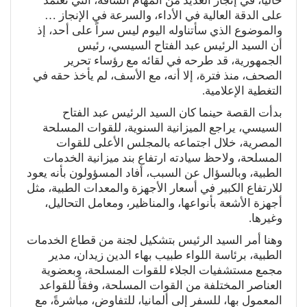
حالياً، في إنجاز العديد من المهام الشاقة، التي تعتمد
على الدقة العالية في الأداء، والسرعة في الإنجاز …
والموضوع الذي سأتناوله اليوم ليس سراً على أحد، إذ
أن السيد الرئيس عبد الفتاح السيسي، رئيس
الجمهورية، قد طرحه في لقائه مع رؤساء تحرير
الصحف، منذ فترة، إلا أنه، مع الأسف، لم يأخذ حقه في
التغطية الإعلامية.
بدأت القصة حينما كان السيد الرئيس عبد الفتاح
السيسي، يراجع الميزانية السنوية، للقوات المسلحة
المصرية، خلال اجتماعه بالمجلس الأعلى للقوات
المسلحة، ولاحظ سيادته ارتفاع بند ميزانية الخدمات
الطبية، وبالسؤال عن السبب، أفاد المسؤولون بأنه يعود
للارتفاع الكبير في أسعار الأجهزة والمعدات الطبية، مثل
أجهزة الأشعة بأنواعها، والمناظير، ومعامل التحاليل،
وغيرها.
وهنا أمر السيد الرئيس بتشكيل لجنة من قطاع الخدمات
الطبية، برئاسة اللواء طبيب بهاء الدين زيدان، مدير
مجمع مستشفيات الجلاء للقوات المسلحة، وبعضوية
العناصر المختلفة من القوات المسلحة، وفقاً للقواعد
المعمول بها، للسفر إلى ألمانيا، للتفاوض، مباشرةً، مع