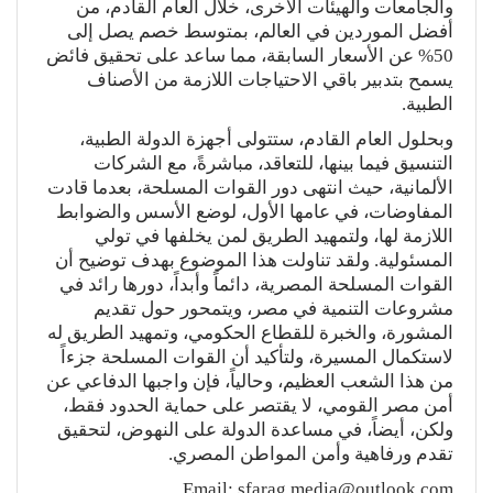
والجامعات والهيئات الأخرى، خلال العام القادم، من
أفضل الموردين في العالم، بمتوسط خصم يصل إلى
50% عن الأسعار السابقة، مما ساعد على تحقيق فائض
يسمح بتدبير باقي الاحتياجات اللازمة من الأصناف
الطبية.
وبحلول العام القادم، ستتولى أجهزة الدولة الطبية،
التنسيق فيما بينها، للتعاقد، مباشرةً، مع الشركات
الألمانية، حيث انتهى دور القوات المسلحة، بعدما قادت
المفاوضات، في عامها الأول، لوضع الأسس والضوابط
اللازمة لها، ولتمهيد الطريق لمن يخلفها في تولي
المسئولية. ولقد تناولت هذا الموضوع بهدف توضيح أن
القوات المسلحة المصرية، دائماً وأبداً، دورها رائد في
مشروعات التنمية في مصر، ويتمحور حول تقديم
المشورة، والخبرة للقطاع الحكومي، وتمهيد الطريق له
لاستكمال المسيرة، ولتأكيد أن القوات المسلحة جزءاً
من هذا الشعب العظيم، وحالياً، فإن واجبها الدفاعي عن
أمن مصر القومي، لا يقتصر على حماية الحدود فقط،
ولكن، أيضاً، في مساعدة الدولة على النهوض، لتحقيق
تقدم ورفاهية وأمن المواطن المصري.
Email: sfarag.media@outlook.com