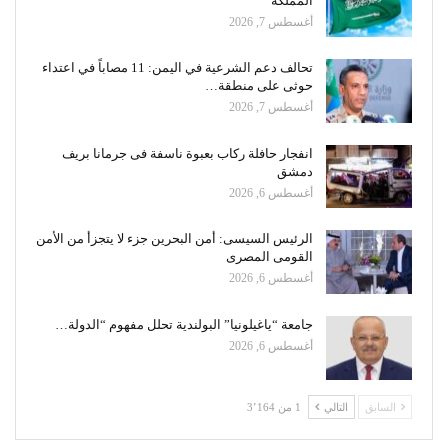
المملكة
أغسطس 7, 2026
تحالف دعم الشرعية في اليمن: 11 مصاباً في اعتداء
حوثى على منطقة…
أغسطس 7, 2026
انفجار حافلة ركاب بعبوة ناسفة فى جرمانا بريف
دمشق
أغسطس 6, 2026
الرئيس السيسى: أمن البحرين جزء لا يتجزأ من الأمن
القومى المصرى
أغسطس 6, 2026
جامعة “ياغيلونيا” البولندية تحلل مفهوم “الدولة…
أغسطس 6, 2026
السابق
التالي
1 من 3٬164