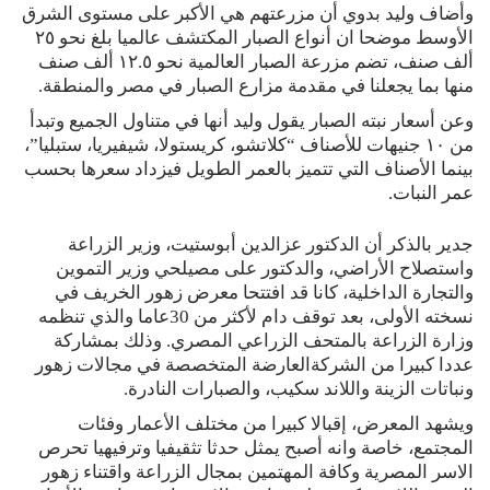
وأضاف وليد بدوي أن مزرعتهم هي الأكبر على مستوى الشرق
الأوسط موضحا ان أنواع الصبار المكتشف عالميا بلغ نحو ٢٥
ألف صنف، تضم مزرعة الصبار العالمية نحو ١٢.٥ ألف صنف
منها بما يجعلنا في مقدمة مزارع الصبار في مصر والمنطقة.
وعن أسعار نبته الصبار يقول وليد أنها في متناول الجميع وتبدأ
من ١٠ جنيهات للأصناف “كلاتشو، كريستولا، شيفيريا، ستبليا”،
بينما الأصناف التي تتميز بالعمر الطويل فيزداد سعرها بحسب
عمر النبات.
جدير بالذكر أن الدكتور عزالدين أبوستيت، وزير الزراعة
واستصلاح الأراضي، والدكتور على مصيلحي وزير التموين
والتجارة الداخلية، كانا قد افتتحا معرض زهور الخريف في
نسخته الأولى، بعد توقف دام لأكثر من 30عاما والذي تنظمه
وزارة الزراعة بالمتحف الزراعي المصري. وذلك بمشاركة
عددا كبيرا من الشركةالعارضة المتخصصة في مجالات زهور
ونباتات الزينة واللاند سكيب، والصبارات النادرة.
ويشهد المعرض، إقبالا كبيرا من مختلف الأعمار وفئات
المجتمع، خاصة وانه أصبح يمثل حدثا تثقيفيا وترفيهيا تحرص
الاسر المصرية وكافة المهتمين بمجال الزراعة واقتناء زهور