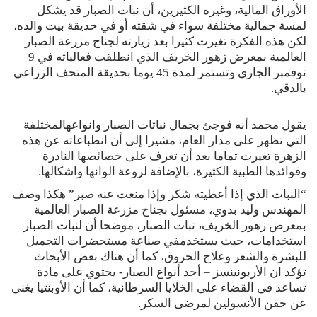
الأوراق المالية، وغيره الكثيرين، أن نبات الصبار قد يشكل
لمسة جمالية مختلفة سواء في شقته أو في حديقة بيت والده،
لكن هذه الفكرة تغيرت كثيرا بعد زيارته لجناح مزرعة الصبار
العالمية بمعرض زهور الخريف الذي انطلقت فعالياته في 9
نوفمبر الجاري وتستمر لمدة 45 يوما بحديقة المتحف الزراعي
بالدقي.
يقول محمد أنه فوجئ بجمال نباتات الصبار وانواعهالمختلفة
التي تظهر على مدار العام، مشيرا إلى أن انطباعاته عن هذه
الزهرة تغيرت تماما بعد أن تعرف على خصائصها النادرة
وفوائدها الطبية الكثيرة، بالإضافة لروعة الوانها واشكالها.
“النبات الذي إذا أعطيته شكر وإذا منعت عنه صبر” هكذا وصف
المهندس وليد بدوي، مسئول بجناح مزرعة الصبار العالمية
بمعرض زهور الخريف، نبات الصبار، موضحا أن لنبات الصبار
استخدامات، حيث يستخدمفي صناعة مستحضرات التجميل
للبشرة والشعر وعلاج الحروق، كما أن هناك بعض الأبحاث
تؤكد ان الأربونينسز – أحد أنواع الصبار- يحتوي على مادة
تساعد في القضاء على الخلايا السرطانية، كما أن الأوبنتيا يغني
عن حقن الأنسولين لمرضى السكر.