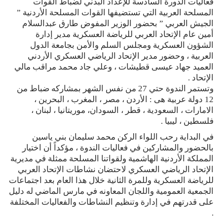
فعاليات الدورة السادسة للإعداد البدني لضباط القوات
المسلحة العربية التي تستضيفها القوات المسلحة الأردنية ”
الجيش العربي ” بحضور الوزير المفوض طارق عبدالسلام
أمين عام الإتحاد العربي للرياضة العسكرية مدير إدارة
الشؤون العسكرية ومجلس السلم والأمن بجامعة الدول
العربية ، وحضور مدير الإتحاد الرياضي العسكري الأردني
العميد جهاد عيسى قطيشات ، وعلي جاد محمد مراقب مالي
الإتحاد .
وتستمر الندوة حتي 27 من نفس الشهر بمشاركه ضباط من
12 دولة عربية هى : الأردن ، مصر ، المغرب ، البحرين ،
الامارات ، السعودية ، قطر ، السودان، موريتانيا ، لبنان ،
فلسطين ، ليبيا .
في البداية رحب اللواء الركن محمد سليمان بني ياسين
بالحضور والمشاركين في فعاليات الندوة ، مؤكداً أن اختيار
المملكة الأردنية الهاشمية ولقواتنا المسلحة ممثلة في مديرية
الإتحاد الرياضي العسكري لاحتضان نشاطات الإتحاد العربي
للرياضة العسكرية وللمرة الثانية خلال هذا العام بعد اجتماعات
الجمعية العمومية واللجان المعاونه في مارس الماضي له دليل
على قدرتهم في إدارة وتنظيم النشاطات والفعاليات المختلفة
.