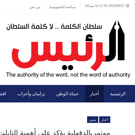
2026/08/07 At 12:44 صباحًا
سياسة الخصوصية
من نحن
الرئيسية
أخبار
حماة الوطن
برلمان وأحزاب
اقت
أخبار
مميز
موتمربالدقهلية يؤكد على أهمية التابلت