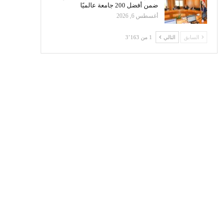
ضمن أفضل 200 جامعة عالميًا
أغسطس 6, 2026
السابق
التالي
1 من 3٬163