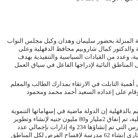
ة المنزلة بحضور سليمان وهدان وكيل مجلس النواب
والدكتور كمال شاروبيم محافظ الدقهلية وعلى
ية، وعدد من القيادات السياسية والتنفيذية بهدف
 المناطق النائية لإدراجها الفاعل في سياق العمل
همية التابلت في الارتقاء بمدارك الطالب والمعلم
 وقام على إعداده السعيد أحمد محمد ومحمود
 بالدقهلية إن الدولة ماضية في إسهاماتها التنموية
على كافة الأصعدة، فعلى صعيد التعليم بالدقهلية، تم إنفاق 2مليار و80 مليون جنيه لإنشاء وتطوير
المدارس منذ عام 2014 حتى الآن، وعدد المدارس التي تم إنشاؤها 234 و4 إدارات بإجمالي عدد
فصول 3713 بتكلفة مليار و419 مليون جنيه، وجاري إنشاء 62 مدرسة لإفساح الفرص لكل المناطق