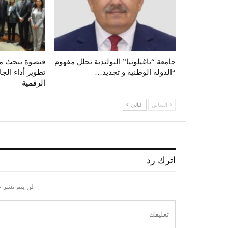
جامعة “ياغيلونيا” البولندية تحلل مفهوم
قنصوة يبحث م
“الدولة الوطنية و تجديد…
تطوير أداء الجا
الرقمية
السابق
التالي
اترك رد
لن يتم نشر ع