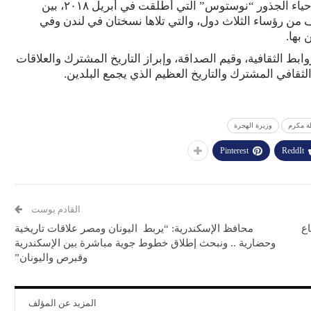
الجانب المصري واليوناني والقبرصي في ضوء مبادرة إحياء الجذور “نوستوس” التي أطلقت في أبريل ٢٠١٨، بين
يف من رؤساء الثلاث دول، والتي تلاها نسختان في لندن وفي
 بها.
بط الثقافية، وقيم الصداقة، وإبراز التاريخ المشترك والعلاقات
الثقافي المشترك والتاريخ العظيم الذي يجمع البلدين.
لة مكرم
وزيرة الهجرة
Pinterest
ReddIt
القادم بوست
اع
محافظ الإسكندرية: “يربط اليونان ومصر علاقات تاريخية
وحضارية .. ونبحث إطلاق خطوط جوية مباشرة بين الإسكندرية
وقبرص واليونان”
المزيد عن المؤلف