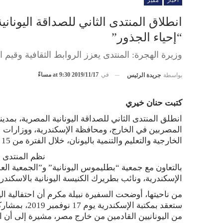
أخبار
مميز
انطلاق المنتدى الثاني للصداقة اليونان
“إحياء الجذور”
وزيرة الهجرة: المنتدى يعزز الروابط الثقافية وقيم 
في
2019/11/17 at 9:30 مساءً
بواسطة
جريدة الرئيس
كتبت حنان خيري
انطلق المنتدى الثاني للصداقة اليونانية المصرية، بمدي
المصربين في الخارج، ومحافظة الإسكندرية، ووزارات
الخارجية والتعليم والتنمية باليونان، خلال الفترة من 15 نوفمبر وحتى 23 نوفمبر 2019.
نظم المنتدى ا
بالتعاون مع جمعية “بطليموس اليونانية” و”الجمعية العل
الإسكندرية، ونائب بطريرك الكنيسة اليونانية بالاسكندري
من ناحيتها، أوضحت السفيرة نبيلة مكرم أن احتفالية اليو
من اليونانيين القادمين من خارج مصر، مشيرة إلى أن الم