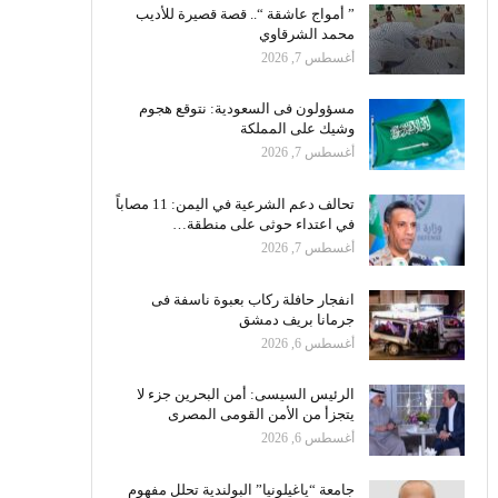
” أمواج عاشقة “.. قصة قصيرة للأديب
محمد الشرقاوي
أغسطس 7, 2026
مسؤولون فى السعودية: نتوقع هجوم
وشيك على المملكة
أغسطس 7, 2026
تحالف دعم الشرعية في اليمن: 11 مصاباً
في اعتداء حوثى على منطقة…
أغسطس 7, 2026
انفجار حافلة ركاب بعبوة ناسفة فى
جرمانا بريف دمشق
أغسطس 6, 2026
الرئيس السيسى: أمن البحرين جزء لا
يتجزأ من الأمن القومى المصرى
أغسطس 6, 2026
جامعة “ياغيلونيا” البولندية تحلل مفهوم