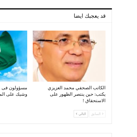
قد يعجبك ايضا
الكاتب الصحفي محمد العزيزي
مسؤولون فى ال
يكتب: حين ينتصر الظهور على
وشيك على الم
الاستحقاق !
السابق
التالي