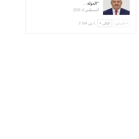
“الدولة…
أغسطس 6, 2026
السابق
التالي
1 من 3٬164