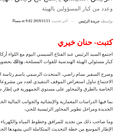
وعدد من كبار المسؤولين بالهيئة
آخر تحديث
2019/11/13 at 9:02 مساءً
بواسطة
جريدة الرئيس
كتبت- حنان خيري
اجتمع السيد الرئيس عبد الفتاح السيسي اليوم مع اللواء أرك
كبار مسئولي الهيئة الهندسية للقوات المسلحة،
وذلك
بحضور ا
وصرح السفير بسام راضي، المتحدث الرسمي باسم رئاسة ال
الاجتماع تناول استعراض الموقف التنفيذي لعدد من مشروعات
الخاصة بالطرق والمحاور على مستوي الجمهورية في إطار ش
بما فيها الدراسات المعمارية والإنشائية والجوانب المالية ا
الجديدة ومراحل تطوير المحاور الرئيسية للحي،
وما صاحب ذلك من تجديد للمرافق وخطوط المياه والكهرباء و
الإطار الموسع من خطة التحديث المتكاملة التي يشهدها الح