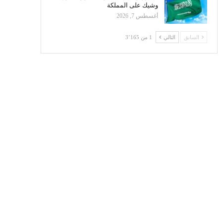
وشيك على المملكة
أغسطس 7, 2026
السابق
التالي
1 من 3٬165