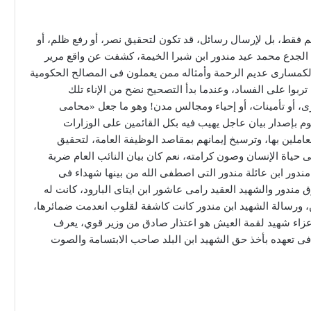
 فقط، بل لإرسال رسائل، قد تكون لتحقيق نصر، أو رفع ظلم، أو
لجدع محمد عيد مندور ابن شبرا الخيمة، كشفت عن واقع مرير
الكمسارى عديم الرحمة وأمثاله ممن يعملون فى المصالح الحكومية
تربوا على الفساد، وعندما بدأ التصحيح نضح من الإناء تلك
رى، أو تأمينات، أو إحياء ومجالس مدن! وهو ما جعل «محامى
م بإصدار بيان عاجل يهيب فيه بكل القائمين على الوزارات
عاملين بها، وترسيخ إيمانهم بمقاصد الوظيفة العامة، لتحقيق
حياة الإنسان وصون كرامته، نعم كان بيان النائب العام ضربة
مندور ابن عائلة مندور التى اصطفى الله من بينها شهداء فى
مندور والشهيد العقيد رامى عاشور ابن ايتاى البارود، كانت له
ن، ورسالة الشهيد ابن مندور كانت كاشفة لقلوب انعدمت ضمائرها،
ى عزاء شهيد لقمة العيش هو اعتذار صادق من وزير قوي، يعرف
 فى تعهده بأخذ حق الشهيد ابن البلد صاحب الابتسامة والصوت