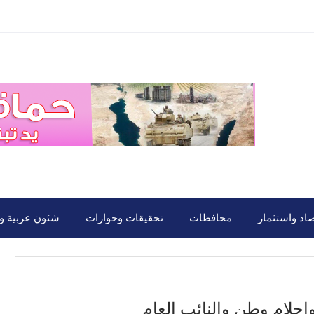
صاد واستثمار
محافظات
تحقيقات وحوارات
شئون عربية ود
احلام وطن والنائب العام