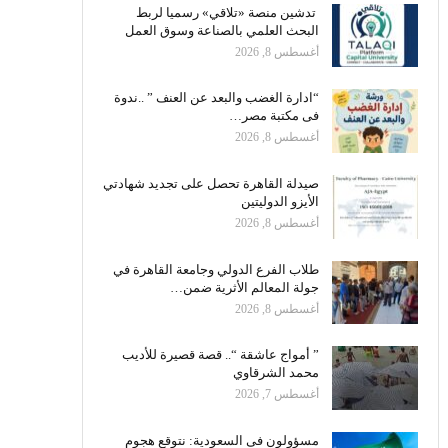
تدشين منصة «تلاقي» رسميا لربط
البحث العلمي بالصناعة وسوق العمل
أغسطس 8, 2026
“ادارة الغضب والبعد عن العنف ” ..ندوة
فى مكتبة مصر…
أغسطس 8, 2026
صيدلة القاهرة تحصل على تجديد شهادتي
الأيزو الدوليتين
أغسطس 8, 2026
طلاب الفرع الدولي وجامعة القاهرة في
جولة المعالم الأثرية ضمن…
أغسطس 8, 2026
” أمواج عاشقة “.. قصة قصيرة للأديب
محمد الشرقاوي
أغسطس 7, 2026
مسؤولون فى السعودية: نتوقع هجوم