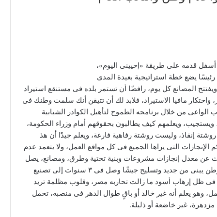
٢٠ عامًا قادمة، ولا ينظر أسفل قدمه على طريقة «إحيينى اليوم»،
رئيسًا يضع خطة استراتيجية بعيدة المدى
 ويفتتح المصانع كل يوم، رافضًا أن تستمر بلده فى مستنقع استيراد
 واحتكار مافيا الاستيراد، فلابد لك أن تتيقن أنك سلمت وطنك فى
اب الواعى من خلال برنامجه الطموح لتأهيل الكوادر الشبابية
ش، ويستجيب، ويعلمهم كيف يطالبون بحقوقهم أمام وزراء الحكومة،
وشتة إنقاذ، وليست روشتة رفاهية فارغة، ويعلم جيدًا أن هذ
الإنجازات التى يراها الجميع فى كل مواقع العمل، ولا يتعمد عدم
ث عن معدل إنجازات مشروعات وبنية تحتية وطرق، ومصانع، يصل
إلى ٢٠ عامًا، تم فى خمس سنوات فقط، لن أتحدث عن وطن يبنى من جديد وتسليح جيشًا وصل فى ٣ سنوات إلى تصنيع
 فى ظل إرهاب أسود ما زالت تحاربه مصر، وقلوب مظلمة تريد
ل، وهو يعلم أنه غير خالد أو باقٍ طوال الدهر فى منصبه، تحمل
مزدهرة، غير خاضعة أو ذليلة.