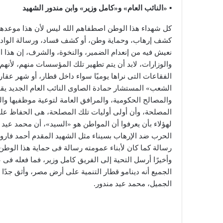
▪ «النائب العام» و«كامل وزير» وابن مندور الشهيد
كل شهداء هذا الوطن اصطفاهم الله ليس لأن هذا موعدهم
كشف إرهاب، وحماية وطن، أو كشف فساد، ورسالة الواد ا
نعيش فيه من إنعدام الضمير، والنخوة، والشرف، إن هذا 
والوزارات، لابد أن يتم تطهير تلك المؤسسات منهم، لأنهم 
الفقاعات التى نراها يوميًا سواء داخل قطار، أو شهر عقا
الشعب» المستشار حمادة الصاوى النائب العام الجديد يقو
والمصالح الحكومية، والمرافق العامة لتوعية موظفيها وال
المصلحة، وأن أولى أوليات تلك المصلحة، هى الحفاظ على 
لهؤلاء بأن يعرفوا أن المواطن هو «السيد»، أن محمد عيد 
الحرب ضد الإرهاب بسيناء مثل الشهيد المقدم أحمد فاروق 
رسالة كما كان لأبناء عمومته رسالة فى حماية هذا الوط
وأخيرًا أرسل التحية إلى الفريق كامل وزير، فما فعله ف
الجميع أنه دينامو قطار التنمية على أرض مصر، وأثق جدًا
الجميل، محمد عيد مندور.