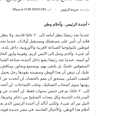
في
2019/11/04 at 11:09 صباحًا
بواسطة
جريدة الرئيس
▪ أجندة الرئيس.. وأحلام وطن
عندما تجد رئيسًا ينظر أمامه إلى 
فلابد أن تأمن على مستقبلك ومستقبل أولادك، عندما تجد 
لتوطين تكنولوجيا الصناعة الغربية والأوروبية، داخل بلده،
أى شىء، والذى وصل إلى الايس كريم، وفونية وابور الجاز،
أيدٍ أمينة، عندما تجد رئيسًا يضع داخل أجندته صناعة الشب
المتفوقين علميًا، بل يلتقى بهم، ويستمع ويحاور، ويناق
عليك أن تتيقن أن هذا الوطن وسفينته يقودها رجل يحمل ر
الشعب الصابر، يستحق أن ينعم بالحصاد، لن أتحدث عن كم 
رؤيتها سوى أصحاب التشكيك، وجلب الإشاعات، لن أتحد
المدرعات الحديثة وكل معدات التسليح من ذخائر وغيرها،
النيل من أى شىء، ولكنى أتأكد أن أجندة الرئيس الذى يعم
أحلام هذا الوطن، والأجيال القادمة، فى مصر جديدة قوية، 