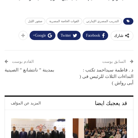
التدريب المصري الإمارتي
القوات الخاصة المصرية
صقور الليل
Google+
Twitter
Facebook
شارك
السابق بوست
القادم بوست
د . فاطمة سيداحمد تكتب :
بمدينة ” نانتشانغ ” الصينية
النداءات الثلاث للرئيس فى (
أبى رواش )
قد يعجبك ايضا
المزيد عن المؤلف