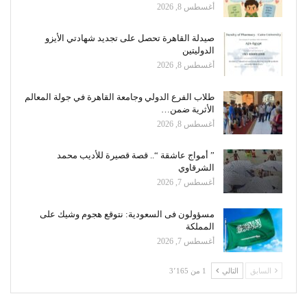
أغسطس 8, 2026
صيدلة القاهرة تحصل على تجديد شهادتي الأيزو
الدوليتين
أغسطس 8, 2026
طلاب الفرع الدولي وجامعة القاهرة في جولة المعالم
الأثرية ضمن…
أغسطس 8, 2026
” أمواج عاشقة “.. قصة قصيرة للأديب محمد
الشرقاوي
أغسطس 7, 2026
مسؤولون فى السعودية: نتوقع هجوم وشيك على
المملكة
أغسطس 7, 2026
السابق
التالي
1 من 3٬165