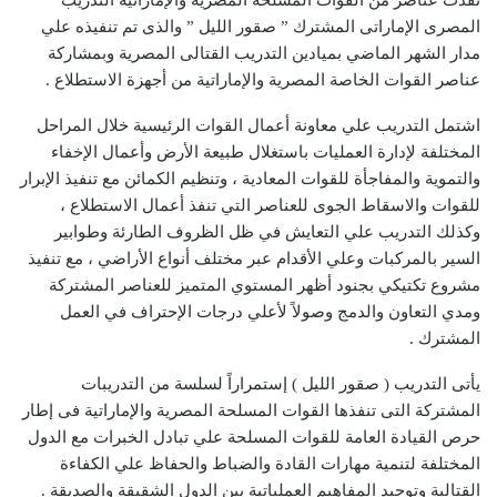
المصرى الإماراتى المشترك ” صقور الليل ” والذى تم تنفيذه علي
مدار الشهر الماضي بميادين التدريب القتالى المصرية وبمشاركة
عناصر القوات الخاصة المصرية والإماراتية من أجهزة الاستطلاع .
اشتمل التدريب علي معاونة أعمال القوات الرئيسية خلال المراحل
المختلفة لإدارة العمليات باستغلال طبيعة الأرض وأعمال الإخفاء
والتموية والمفاجأة للقوات المعادية ، وتنظيم الكمائن مع تنفيذ الإبرار
للقوات والاسقاط الجوى للعناصر التي تنفذ أعمال الاستطلاع ،
وكذلك التدريب علي التعايش في ظل الظروف الطارئة وطوابير
السير بالمركبات وعلي الأقدام عبر مختلف أنواع الأراضي ، مع تنفيذ
مشروع تكتيكي بجنود أظهر المستوي المتميز للعناصر المشتركة
ومدي التعاون والدمج وصولاً لأعلي درجات الإحتراف في العمل
المشترك .
يأتى التدريب ( صقور الليل ) إستمراراً لسلسة من التدريبات
المشتركة التى تنفذها القوات المسلحة المصرية والإماراتية فى إطار
حرص القيادة العامة للقوات المسلحة علي تبادل الخبرات مع الدول
المختلفة لتنمية مهارات القادة والضباط والحفاظ علي الكفاءة
القتالية وتوحيد المفاهيم العملياتية بين الدول الشقيقة والصديقة .