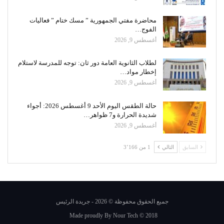
محاضرة مفتي الجمهورية ” مسك ختام ” فعاليات
الفوج…
أغسطس 9, 2026
لطلاب الثانوية العامة دور ثان: توجه للمدرسة لاستلام
إخطار مواد…
أغسطس 9, 2026
حالة الطقس اليوم الأحد 9 أغسطس 2026: أجواء
شديدة الحرارة و7 ظواهر…
أغسطس 9, 2026
السابق
التالي
1 من 3٬166
جميع الحقوق محفوظة © 2026 - جريدة الرئيس
Made proudly By
Nour Tech
© 2018