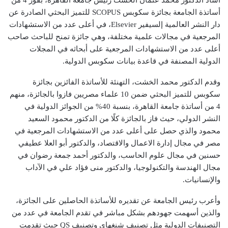
أساتذة الجامعة بجائزة سكوبس SCOPUS للتميز البحثي الصادرة عن
دار النشر العالمية إلسيفير Elsevier، في أعلى عدد من الاستشهادات
المرجعية في مجالات علمية مختلفة، وهي جائزة تمنح للباحث صاحب
أعلى عدد من الاستشهادات المرجعية على أبحاثه في المجلات
الدولية المصنفة في قاعدة بيانات سكوبس الدولية.
وقدم الدكتور محمد الخشت، التهنئة للأساتذة الفائزين بجائزة
سكوبس للتميز البحثي ضمن 10 علماء مصريين فازوا بالجائزة، منهم
4 من أساتذة جامعة القاهرة، بنسبة 40% من الجوائز الدولية في
النشر الدولي، حيث فاز بالجائزة كلًا من الدكتور محمود السعيد
محمود والذي حصل على أعلى عدد من الاستشهادات المرجعية في
مصر في مجال إدارة الاعمال والاقتصاد، والدكتور أبو العلا عطيفي
حسنين في مجال علوم الحاسب، والدكتور أحمد جمعة رضوان في
مجال الهندسة والتكنولوجيا، والدكتور منى فؤاد علي في الآداب
والإنسانيات.
وأعرب رئيس الجامعة عن تقديره للأساتذة الحاصلين على الجائزة،
والذين أسهمت جهودهم بشكل مباشر في تقدم الجامعة في عدد من
التصنيفات الدولية مثل تصنيف شنغهاي وتصنيف QS حيث تقدمت