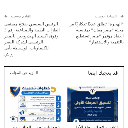
السابق بوست
القادم بوست
“الهجرة” تطلق عددًا تذكاريًا من
الرئيس السيسي يفتتح مصنعى
مجلة “مصر معاك” بمناسبة
الغازات الطبية والصناعية رقم 3
انعقاد مؤتمر “مصر تستطيع
وفوق أكسيد الهيدروجين بالمقر
بالتنمية والاستثمار”
الرئيسى لشركة النصر
للكيماويات الوسيطة بأبى
رواش
قد يعجبك ايضا
المزيد عن المؤلف
إعلان نتائج المرحلة الأولى
5 خطوات تحمي الطلاب من