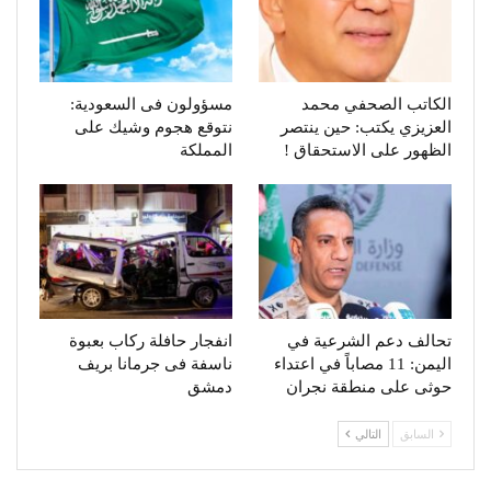
الكاتب الصحفي محمد
مسؤولون فى السعودية:
العزيزي يكتب: حين ينتصر
نتوقع هجوم وشيك على
الظهور على الاستحقاق !
المملكة
تحالف دعم الشرعية في
انفجار حافلة ركاب بعبوة
اليمن: 11 مصاباً في اعتداء
ناسفة فى جرمانا بريف
حوثى على منطقة نجران
دمشق
السابق
التالي