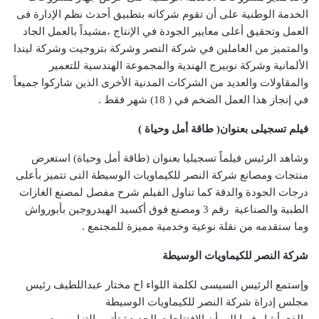
الخدمة الوطنية على أن تقوم شركاته بتطبيق أحدث نظم الإدارة فى
العمل وتحقيق أعلى معايير الجودة في الإنتاج ،مشيداً بالعمل الجاد
والمتميز من العاملين في شركة النصر وشركة بتروجيت وشركة ليندا
الألمانية وشركة نوبيرج الهندية والمجموعة الهندسية للتعمير
والمقاولات والعديد من الشركات المدنية الأخرى الذين شاركوا جميعاً
في إنجاز هذا العمل الضخم في ( 18) شهر فقط .
فيلم تسجيلى بعنوان( طاقة أمل وحياة )
وشاهد الرئيس فيلماً تسجيليا بعنوان (طاقة أمل وحياة) استعرض
منتجات ومصانع شركة النصر للكيماويات الوسيطة التى تتميز بأعلى
درجات الجودة والدقة كما تناول الفيلم شرح مفصل لمصنع الغازات
الطبية والصناعية رقم 3 ومصنع فوق أكسيد الهيدروجين بأبورواش
وما ستقدمه من نقلة نوعية وخدمية مميزة للمجتمع .
شركة النصر للكيماويات الوسيطة
وإستمع الرئيس السيسى لكلمة اللواء اح مختار عبداللطيف رئيس
مجلس إدراة شركة النصر للكيماويات الوسيطة
والذى أشار فيها الى أن الافتتاحات الجديدة تأتى بالتزامن مع