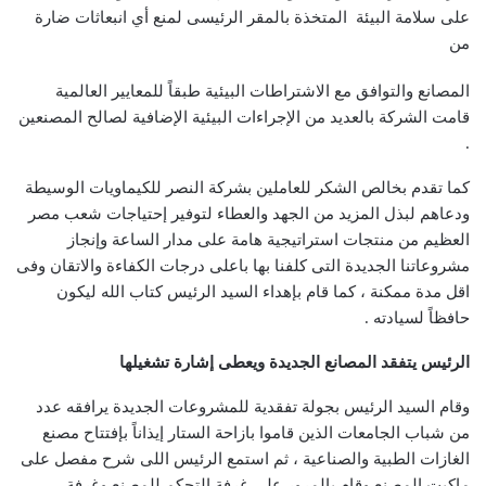
على سلامة البيئة المتخذة بالمقر الرئيسى لمنع أي انبعاثات ضارة
من
المصانع والتوافق مع الاشتراطات البيئية طبقاً للمعايير العالمية
قامت الشركة بالعديد من الإجراءات البيئية الإضافية لصالح المصنعين
.
كما تقدم بخالص الشكر للعاملين بشركة النصر للكيماويات الوسيطة
ودعاهم لبذل المزيد من الجهد والعطاء لتوفير إحتياجات شعب مصر
العظيم من منتجات استراتيجية هامة على مدار الساعة وإنجاز
مشروعاتنا الجديدة التى كلفنا بها باعلى درجات الكفاءة والاتقان وفى
اقل مدة ممكنة ، كما قام بإهداء السيد الرئيس كتاب الله ليكون
حافظاً لسيادته .
الرئيس يتفقد المصانع الجديدة ويعطى إشارة تشغيلها
وقام السيد الرئيس بجولة تفقدية للمشروعات الجديدة يرافقه عدد
من شباب الجامعات الذين قاموا بازاحة الستار إيذاناً بإفتتاح مصنع
الغازات الطبية والصناعية ، ثم استمع الرئيس اللى شرح مفصل على
ماكيت المصنع وقام بالمرور على غرفة التحكم للمصنع وغرفة