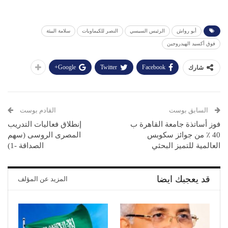
أبو رواش
الرئيس السيسي
النصر للكيماويات
سلامة البيئة
فوق أكسيد الهيدروجين
Google+
Twitter
Facebook
شارك
السابق بوست
القادم بوست
فوز أساتذة جامعة القاهرة ب
إنطلاق فعاليات التدريب
40 ٪؜ من جوائز سكوبس
المصرى الروسى (سهم
العالمية للتميز البحثي
الصداقة -1)
قد يعجبك ايضا
المزيد عن المؤلف