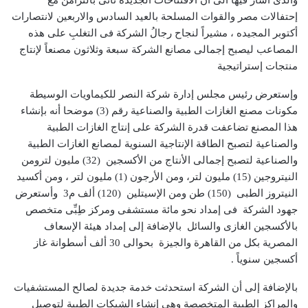
إحتفالات مصر والقوات المسلحة بالعيد السادس والاربعين لانتصارات
أكتوبر المجيده ، مشيراً لنجاح رجالُ الشركة فى التغلبِ على هذه
المصاعب ليصبح إجمالى مصانع الشركة سبعة وثلاثون مصنعاً لإنتاج
منتجات إستراتيجية
وإستعرض رئيس مجلس إدارة شركة النصر للكيماويات الوسيطة
مكونات مصنع الغازات الطبية والصناعية رقم (3) موضحا أنه بإنشاء
هذا المصنع تضاعفت قدرة الشركة على إنتاج الغازات الطبية
والصناعية لتصبح الطاقة الإنتاجية السنوية لمصانع الغازات الطبية
والصناعية لتصبح إجمالى الأنتاج من الأكسجين (32) مليون لترومن
النيتروجين (15) مليون لتر، ومن الأرجون (1) مليون لتر ، ومن أكسيد
النيتروز الطبى (150) طن ‌‌ومن الإسيتلين (120) ألف م3 وأستعرض
جهود الشركة فى إمداد نحو مائة مستشفى ومركز طِبِّى متخصص
بالأكسجين الغازى والسائل بالإضافة إلى إمداد هيئة الإسعاف
المصرية بكل من القاهرة والجيزة بحوالى 30 ألف أسطوانة غاز
أكسجين سنوياً .
بالإضافة إلى أن الشركة استحدثت خدمة جديدة لصالح المستشفيات
والمراكز الطبية المتخصصة وهى إنشاء الشبكات الطبية لتوصيل