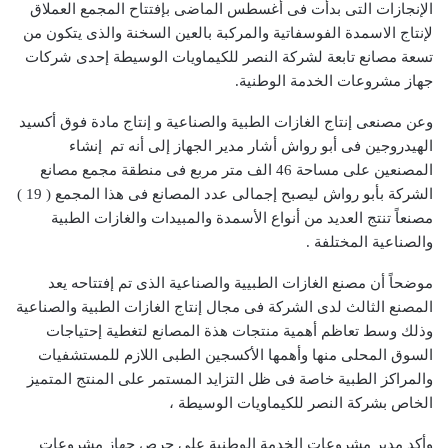
الإنجازات التى بدأت فى أغسطس الماضى بإفتتاح المجمع العملاق
لإنتاج الاسمدة الفوسفاتية والمركبة بالعين السخنة والذى يتكون من
تسعة مصانع تابعة لشركة النصر للكيماويات الوسيطة إحدى شركات
جهاز مشروعات الخدمة الوطنية.
وعن مصنعى إنتاج الغازات الطبية والصناعية و إنتاج مادة فوق أكسيد
الهيدروجين فى أبو رواش أشار مدير الجهاز إلى أنه تم إنشاء
المصنعين على مساحة 46 الف متر مربع فى منطقة مجمع مصانع
الشركة بأبو رواش ليصبح إجمالى عدد المصانع فى هذا المجمع ( 19 )
مصنعاً تنتج العديد من أنواع الأسمدة والمبيدات والغازات الطبية
والصناعية المختلفة .
موضحاً أن مصنع الغازات الطبيية والصناعية الذى تم إفتتاحه يعد
المصنع الثالث لدى الشركة فى مجال إنتاج الغازات الطبية والصناعية
وذلك وسط تعاظم أهمية منتجات هذة المصانع لتغطية إحتياجات
السوق المحلى منها وأهمها الأكسجين الطبى اللازم للمستشفيات
والمراكز الطبية خاصة فى ظل التزايد المستمر على المنتج المتميز
الخاص بشركة النصر للكيماويات الوسيطة ،
وأكد مدير مشروعات الخدمة الوطنية على حرص جهاز مشروعات