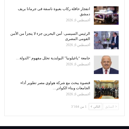
انفجار حافلة ركاب بعبوة ناسفة فى جرمانا بريف
دمشق
أغسطس 6, 2026
الرئيس السيسى: أمن البحرين جزء لا يتجزأ من الأمن
القومى المصرى
أغسطس 6, 2026
جامعة “ياغيلونيا” البولندية تحلل مفهوم “الدولة…
أغسطس 6, 2026
قنصوة يبحث مع شركة هواوي مصر تطوير أداء
الجامعات وبناء الكوادر…
أغسطس 6, 2026
السابق
التالي
1 من 3٬164