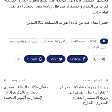
محيطها الإقليمى والدولى ، مؤكدة على تطلع شعوب القاره الإفريقية
لمزيد من التقدم والإستقرار فى ظل رئاسة مصر للإتحاد الافريقى
لعام 2019.
حضر اللقاء عدد من قادة القوات المسلحة لكلا البلدين .
العلاقات المصرية الكينية
الفريق أول محمد زكي
وزير الدفاع والانتاج الحربي
وزير دفاع كينيا
Google+
Twitter
Facebook
شارك
السابق بوست
القادم بوست
وزيرة الهجرة: مشاركتنا بمعرض
إحتفال مكاتب الدفاع المصرى
“عقارات النيل” تهدف إلى
بالخارج بالذكرى الـ 46
ترويج الاستثمار العقاري
لإنتصارات أكتوبر المجيدة
المصري بالخارج