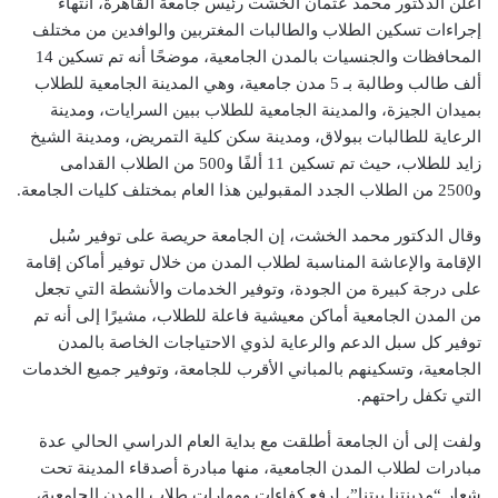
أعلن الدكتور محمد عثمان الخشت رئيس جامعة القاهرة، انتهاء
إجراءات تسكين الطلاب والطالبات المغتربين والوافدين من مختلف
المحافظات والجنسيات بالمدن الجامعية، موضحًا أنه تم تسكين 14
ألف طالب وطالبة بـ 5 مدن جامعية، وهي المدينة الجامعية للطلاب
بميدان الجيزة، والمدينة الجامعية للطلاب ببين السرايات، ومدينة
الرعاية للطالبات ببولاق، ومدينة سكن كلية التمريض، ومدينة الشيخ
زايد للطلاب، حيث تم تسكين 11 ألفًا و500 من الطلاب القدامى
و2500 من الطلاب الجدد المقبولين هذا العام بمختلف كليات الجامعة.
وقال الدكتور محمد الخشت، إن الجامعة حريصة على توفير سُبل
الإقامة والإعاشة المناسبة لطلاب المدن من خلال توفير أماكن إقامة
على درجة كبيرة من الجودة، وتوفير الخدمات والأنشطة التي تجعل
من المدن الجامعية أماكن معيشية فاعلة للطلاب، مشيرًا إلى أنه تم
توفير كل سبل الدعم والرعاية لذوي الاحتياجات الخاصة بالمدن
الجامعية، وتسكينهم بالمباني الأقرب للجامعة، وتوفير جميع الخدمات
التي تكفل راحتهم.
ولفت إلى أن الجامعة أطلقت مع بداية العام الدراسي الحالي عدة
مبادرات لطلاب المدن الجامعية، منها مبادرة أصدقاء المدينة تحت
شعار “مدينتنا بيتنا”، لرفع كفاءات ومهارات طلاب المدن الجامعية،