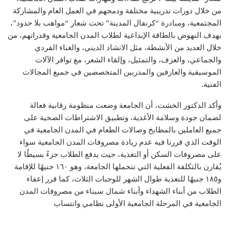
من خلال دورات تدريبية مختلفة ودمجهم في العمل العام والمشاركة
المجتمعية، ومبادرة “كرنفال المدينة” تحت شعار “مواهب بلا حدود”،
بهدف النهوض بالطاقة الإبداعية لطلاب المدن الجامعية وقدراتهم، من
خلال العديد من الأنشطة، مثل الانشاد الديني، والغناء الفردي
والجماعي، والعزف، والتمثيل، وإلقاء الشعر، مع توافر الآلات
الموسيقية والعازفين والمدربين المتخصصين في جميع المجالات
الفنية.
وأكد الدكتور الخشت، أن الجامعة وضعت منظومة رقابية فعالة
لضمان جودة وسلامة الأغذية، وتطبيق الاشتراطات الصحية على
جميع العاملين بالمطابخ وصالات الطعام في المدن الجامعية في
الوقت الذي قررنا فيه عدم زيادة مصروفات المدن الجامعية سواء
على مصروفات السكن أو التغذية، حيث يدفع الطلاب جزءً بسيطًا لا
يُقارن بالتكلفة الفعلية التي تتحملها الجامعة، وهو ١٦٠ جنيهًا للإقامة
و١٨٥ جنيهًا للتغذية طوال الشهر للوجبات الثلاث، كما قرر إعفاء
الطلاب من أبناء الشهداء وأبناء شمال سيناء من مصروفات المدن
الجامعية في المرحلة الجامعية الأولى نظامي وانتساب