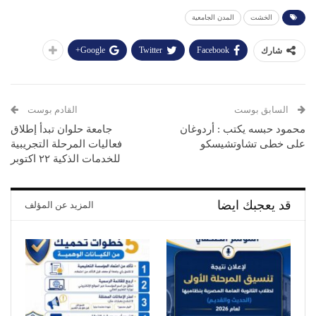
الخشت
المدن الجامعية
Google+
Twitter
Facebook
شارك
السابق بوست
القادم بوست
محمود حبسه يكتب : أردوغان
جامعة حلوان تبدأ إطلاق
على خطى تشاوتشيسكو
فعاليات المرحلة التجريبية
للخدمات الذكية ٢٢ اكتوبر
قد يعجبك ايضا
المزيد عن المؤلف