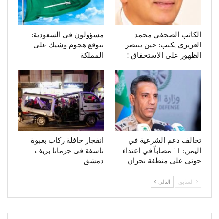
الكاتب الصحفي محمد
مسؤولون فى السعودية:
العزيزي يكتب: حين ينتصر
نتوقع هجوم وشيك على
الظهور على الاستحقاق !
المملكة
تحالف دعم الشرعية في
انفجار حافلة ركاب بعبوة
اليمن: 11 مصاباً في اعتداء
ناسفة فى جرمانا بريف
حوثى على منطقة نجران
دمشق
السابق
التالي