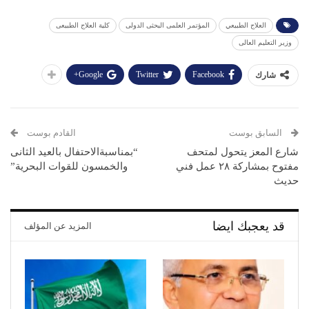
العلاج الطبيعي
المؤتمر العلمى البحثى الدولى
كلية العلاج الطبيعى
وزير التعليم العالى
Google+
Twitter
Facebook
شارك
السابق بوست
القادم بوست
شارع المعز يتحول لمتحف
“بمناسبةالاحتفال بالعيد الثانى
مفتوح بمشاركة ٢٨ عمل فني
والخمسون للقوات البحرية”
حديث
قد يعجبك ايضا
المزيد عن المؤلف