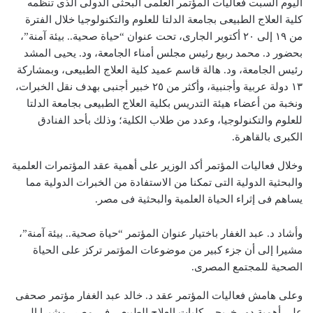
اليوم السبت فعاليات المؤتمر العلمى البحثى الدولى الذى تنظمه
كلية العلاج الطبيعى بجامعة الدلتا للعلوم والتكنولوجيا خلال الفترة
من ١٩ إلى ٢٠ أكتوبر الجارى، تحت عنوان “حياة صحية.. بيئة آمنة”،
بحضور د. محمد ربيع رئيس مجلس أمناء الجامعة، ود. يحيى المشد
رئيس الجامعة، ود. هالة قاسم عميد كلية العلاج الطبيعى، وبمشاركة
١٣ دولة عربية وأجنبية، وأكثر من ٢٥ خبير أجنبى بهدف نقل الخبرات،
ونخبة من أعضاء هيئة التدريس بكلية العلاج الطبيعى بجامعة الدلتا
للعلوم والتكنولوجيا، وعدد من طلاب الكلية؛ وذلك بأحد الفنادق
الكبرى بالقاهرة.
وخلال فعاليات المؤتمر أكد الوزير على أهمية عقد المؤتمرات العلمية
والبحثية الدولية التى تمكنا من الاستفادة من الخبرات الدولية مما
يساهم فى إثراء الحياة العلمية والبحثية فى مصر.
وأشاد د. عبد الغفار باختيار عنوان المؤتمر “حياة صحية.. بيئة آمنة”،
مشيرا إلى أن جزء كبير من موضوعات المؤتمر تركز على الحياة
الصحية للمجتمع المصرى.
وعلى هامش فعاليات المؤتمر عقد د. خالد عبد الغفار مؤتمر صحفى
على أهمية دور خريجى كليات العلاج الطبيعى فى مصر، مشيرا إلى