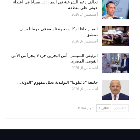
تحالف دعم الشرعية في اليمن: 11 مصاباً في اعتداء
حوثى على منطقة…
أغسطس 7, 2026
انفجار حافلة ركاب بعبوة ناسفة فى جرمانا بريف
دمشق
أغسطس 6, 2026
الرئيس السيسى: أمن البحرين جزء لا يتجزأ من الأمن
القومى المصرى
أغسطس 6, 2026
جامعة “ياغيلونيا” البولندية تحلل مفهوم “الدولة…
أغسطس 6, 2026
السابق
التالي
1 من 3٬164