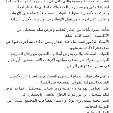
عشر للجامعات المصرية والتى تأتى فى إطار جهود القوات المسلحة
لزيادة الوعى وترسيخ روح الولاء والإنتماء لدى طلبة الجامعات
والتذكير بالأعمال البطولية للقوات المسلحة للقضاء على الإرهاب
والتأكيد على أن بناء مستقبل الأوطان يبدأ من بناء الأجيال الشابة .
بدأت الندوة بآيات من الذكر الحكيم وعرض فيلم تسجيلي عن
الأكاديمية ، أعقبه كلمة ألقاها
الأستاذ الدكتور اسماعيل عبد الغفار رئيس الاكاديمية أعرب فيها عن
مدى فخر الأكاديمية بجهود
القوات المسلحة والتى يخوض أبطالها بالتعاون مع رجال الشرطة
البواسل معارك شرسة فى مواجهة الإرهاب الآثم مضحين بأرواحهم
فى سبيل الدفاع عن الوطن .
وألقى قائد قوات الدفاع الشعبى والعسكرى محاضرة عن الأعمال
القتالية البطولية للقوات المسلحة فى القضاء
على العناصر الهدامة والارهابية ودور شباب المستقبل ، كما تم عرض
فيلم تسجيلى عن دور قوات الدفاع الشعبى والعسكرى فى
إستراتيجية تنمية روح الولاء والإنتماء لقطاعات المجتمع المدنى من
التوعية لمجابهة
الفكر المتطرف .