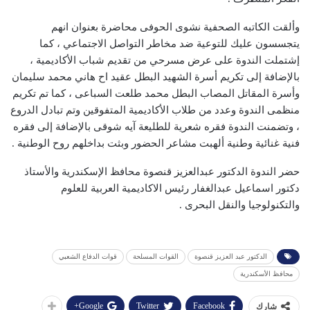
وألقت الكاتبه الصحفية نشوى الحوفى محاضرة بعنوان انهم
يتجسسون عليك للتوعية ضد مخاطر التواصل الاجتماعي ، كما
إشتملت الندوة على عرض مسرحي من تقديم شباب الأكاديمية ،
بالإضافة إلى تكريم أسرة الشهيد البطل عقيد اح هاني محمد سليمان
وأسرة المقاتل المصاب البطل محمد طلعت السباعى ، كما تم تكريم
منظمى الندوة وعدد من طلاب الأكاديمية المتفوقين وتم تبادل الدروع
، وتضمنت الندوة فقره شعرية للطليعة آيه شوقى بالإضافة إلى فقره
فنية غنائية وطنية ألهبت مشاعر الحضور وبثت بداخلهم روح الوطنية .
حضر الندوة الدكتور عبدالعزيز قنصوة محافظ الإسكندرية والأستاذ
دكتور اسماعيل عبدالغفار رئيس الاكاديمية العربية للعلوم
والتكنولوجيا والنقل البحرى .
الدكتور عبد العزيز قنصوة
القوات المسلحة
قوات الدفاع الشعبي
محافظ الأسكندرية
Google+
Twitter
Facebook
شارك