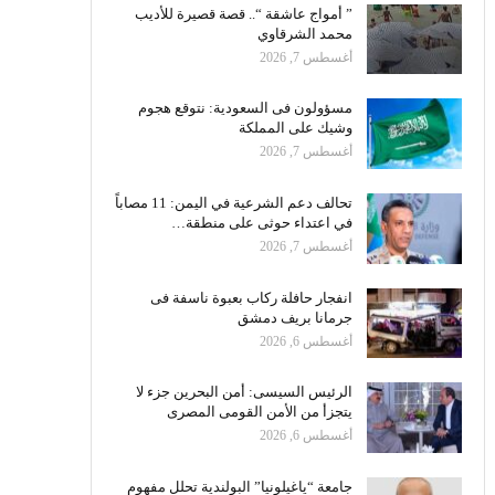
” أمواج عاشقة “.. قصة قصيرة للأديب
محمد الشرقاوي
أغسطس 7, 2026
مسؤولون فى السعودية: نتوقع هجوم
وشيك على المملكة
أغسطس 7, 2026
تحالف دعم الشرعية في اليمن: 11 مصاباً
في اعتداء حوثى على منطقة…
أغسطس 7, 2026
انفجار حافلة ركاب بعبوة ناسفة فى
جرمانا بريف دمشق
أغسطس 6, 2026
الرئيس السيسى: أمن البحرين جزء لا
يتجزأ من الأمن القومى المصرى
أغسطس 6, 2026
جامعة “ياغيلونيا” البولندية تحلل مفهوم