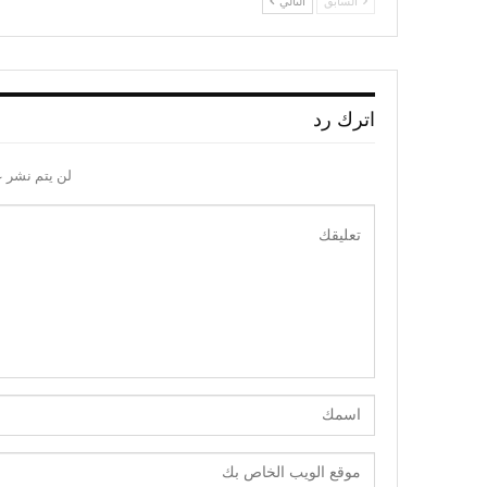
السابق
التالي
اترك رد
لن يتم نشر ع