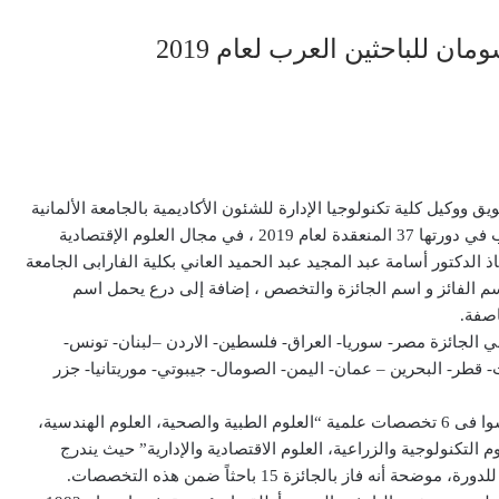
ان للباحثين العرب لعام 2019
وكيل كلية تكنولوجيا الإدارة للشئون الأكاديمية بالجامعة الألمانية
بالقاهرة ، بجائزة مؤسسة عبد الحميد شومان للباحثين العرب في دورتها 37 المنعقدة لعام 2019 ، في مجال العلوم الإقتصادية
 الدكتور أسامة عبد المجيد عبد الحميد العاني بكلية الفارابى الجامعة
م الفائز و اسم الجائزة والتخصص ، إضافة إلى درع يحمل اسم
 الجائزة مصر- سوريا- العراق- فلسطين- الاردن –لبنان- تونس-
ت- قطر- البحرين – عمان- اليمن- الصومال- جيبوتي- موريتانيا- جزر
ونوهت إلى أن هذه الدورة شهدت مشاركة 382 مرشحاً تنافسوا فى 6 تخصصات علمية “العلوم الطبية والصحية، العلوم الهندسية،
وم التكنولوجية والزراعية، العلوم الاقتصادية والإدارية” حيث يندرج
ز بالجائزة 15 باحثاً ضمن هذه التخصصات.