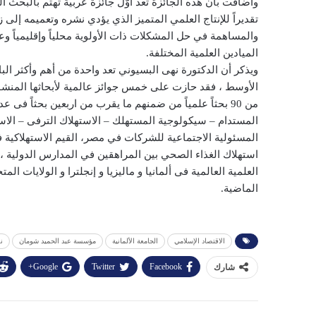
تقديراً للإنتاج العلمي المتميز الذي يؤدي نشره وتعميمه إلى 
والمساهمة في حل المشكلات ذات الأولوية محلياً وإقليمياً وع
الميادين العلمية المختلفة.
ويذكر أن الدكتورة نهى البسيوني تعد واحدة من أهم وأكثر ا
الأوسط ، فقد حازت على خمس جوائز عالمية لأبحاثها المنشور
من 90 بحثاً علمياً من ضمنهم ما يقرب من اربعين بحثاً 
المستدام – سيكولوجية المستهلك – الاستهلاك الترفى – الاس
المسئولية الاجتماعية للشركات في مصر، القيم الاستهلاكية ف
استهلاك الغذاء الصحي بين المراهقين في المدارس الدولية ،
العلمية العالمية فى ألمانيا و ماليزيا و إنجلترا و الولايات 
الماضية.
الاقتصاد الإسلامي
الجامعة الألمانية
مؤسسة عبد الحميد شومان
ن
Google+
Twitter
Facebook
شارك