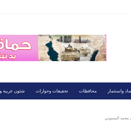
صاد واستثمار
محافظات
تحقيقات وحوارات
شئون عربية ود
ي محمد البسيوني