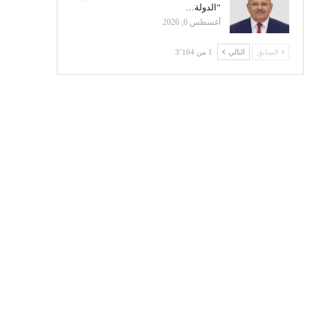
“الدولة…
أغسطس 6, 2026
السابق
التالي
1 من 3٬164