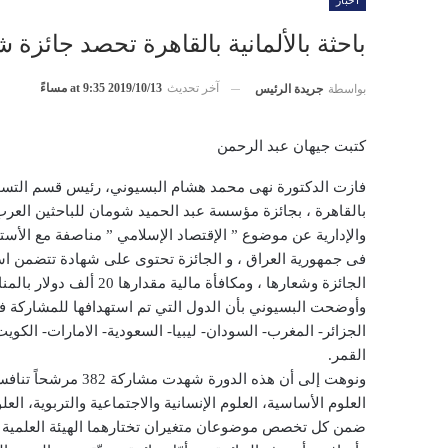
أخبار
باحثة بالألمانية بالقاهرة تحصد جائزة شوم
آخر تحديث
2019/10/13 at 9:35 مساءً
بواسطة
جريدة الرئيس
كتبت جيهان عبد الرحمن
فازت الدكتورة نهى محمد هشام البسيوني، رئيس قسم التسويق و
والإدارية عن موضوع ” الإقتصاد الإسلامي ” مناصفة مع الأستاذ
فى جمهورية العراق ، و الجائزة تحتوى على شهادة تتضمن اس
الجائزة وشعارها ، ومكافأة مالية مقدارها 20 ألف دولار بالمناصفة.
وأوضحت البسيوني بأن الدول التي تم استهدافها للمشاركة في
الجزائر- المغرب- السودان- ليبيا- السعودية- الامارات- الكوي
القمر.
العلوم الأساسية، العلوم الإنسانية والاجتماعية والتربوية، العل
ضمن كل تخصص موضوعان متغيران تختارهما الهيئة العلمية للدورة، موضحة أنه فا