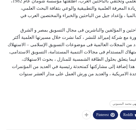
وأضافت بأن هذه الجائزة تعد أوّل جائزة عربيّة تهتم بالبحث العلمي وتحتفي بالباحثين العرب، أطلقتها مؤسسة شومان عام 1982،
زيادة المعرفة العلمية والتطبيقية والوعي بثقافة البحث العلمي،
الميا ، وإعداد جيل من الباحثين والخبراء والمختصين العرب في
لباحثين و المؤلفين والناشرين فى مجال التسويق بمصر و الشرق
ة مع شركة إميرالد للنشر ، كما نشرت خلال مسيرتها العلمية أكثر
فى عدد من المجلات العالمية فى موضوعات التسويق الإسلامى – الاستهلاك
تهلاك المستدام فى مجالات التنمية المستدامة، التسويق الاستدامى،
يما يتعلق بحلول الطاقة الشمسية للمنازل ، بحوث الاستهلاك،
 هذا إضافة إلى مشاركتها كمتحدثة رئيسية في العديد من المؤتمرات
المتحدة الامريكية ، والعديد من ورش العمل على مدار العشر سنوات
هي محمد البسيوني
Pinterest
ReddIt