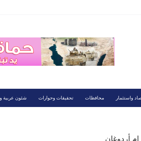
صاد واستثمار
محافظات
تحقيقات وحوارات
شئون عربية ود
م أردوغان