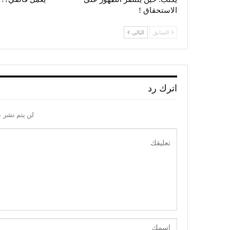
الاستحقاق !
السابق
التالي
اترك رد
لن يتم نشر ع