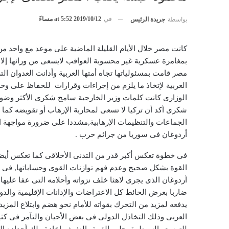
في
2019/10/12 at 5:52 مساءً
بواسطة
جريدة الرئيس
كانت مصر خلال الأيام القليلة الماضية على موعد مع واحد م
بمغامرة عسكرية غير محسوبة العواقب لايسعى من ورائها إل
مصر قامت بمسئولياتها تجاه أمتها العربية وأدانت العدوان 
العربية لإتخاذ ما يلزم من إجراءات وقرارات للحفاظ على وحد
الوزارى كانت كلمات وزير الخارجية سامح شكرى الأكثر وضوحا
شكرى أكد أن تركيا لا تسعى لمحاربة الإرهاب أو تقويضه كما 
الجماعات والتنظيمات الإرهابية,مشددا على ضرورة مواجهة ا
أردوغان فى سوريا من جرائم حرب .
فى خطوة تعكس أكبر قدر من التدنى الأخلاقى كما تعكس أيضا 
القوة بشكل صحيح وعدم فهم توازنات القوى وحساباتها, فى 
أردوغان الذى يجرى لاهثا خلف نزواته وأحلامه التى عفا عليها
ضاربا بعرض الحائط كل الاعتراضات والإدانات الإقليمية والدو
يدفعه لمزيد من التحرك بقواته للأمام نحو هضم وابتلاع الم
العربى وذلك التخاذل الدولى فى بعض الأحيان والتآمر فى كثير م