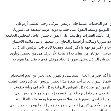
ن أهم التحديات عندما قام الرئيس التركى رجب الطيب أردوغان
ا للتوسع وبسط النفوذ على حساب دولة عربية شقيقة هى سوريا,
التركى بأشد العبارات وطالبت على الفور بإجتماع عاجل لمجلس الجامعة
ة سوريا وسلامة أراضيها والدفاع عن شعبها, وعلى مائدة الإجتماع
 والأكثر مواجهة والأكثر كشفا وفضحا لإدعاءات الرئيس التركى ,
يدعى أردوغان من مغامرته الإرهابية لأن تركيا هى من تحتضن وتأوى
لعدوان التركى وعلى ضرورة اتخاذ موقف قوى يرتقى لما يقوم به
أكبر قدر من الغباء السياسى والتهور الذى يعبر عن عدم استخدام
شمال سوريا يعربد أحد طغاة هذا العصر الرئيس التركى رجب الطيب
 الزمن غير عابث بكل القوانين الدولية وبكل الأعراف وبأية حقوق,
لية حتى من داخل تركيا ذاتها, لايسمع إلا صوته هو والهاجس الذى
زيد من الأراضى السورية مستغلا ضعف سوريا ومستغلا حالة التشتت
ن الأحيان, لايرى إلا ما يراه هو ولايؤمن إلا بما يؤمن به هو, يسعى