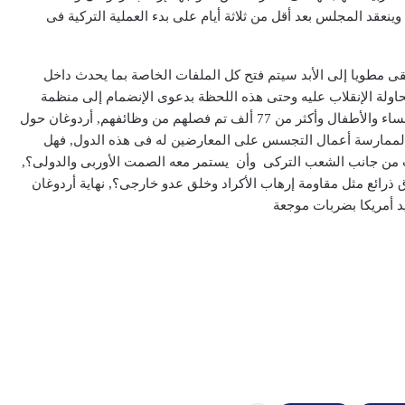
نعقد المجلس بعد أقل من ثلاثة أيام على بدء العملية التركية فى
قى مطويا إلى الأبد سيتم فتح كل الملفات الخاصة بما يحدث داخل
رات الألآف الذين اعتقلهم منذ عام 2016 بعد محاولة الإنقلاب عليه وحتى هذه اللحظة بدعوى الإنضمام إلى منظمة
فتح الله جولن من عسكريين وقضاه ونواب وصحفيين حتى النساء والأطفال وأكثر من 77 ألف تم فصلهم من وظائفهم, أردوغان حول
ر لممارسة أعمال التجسس على المعارضين له فى هذه الدول, فهل
ت من جانب الشعب التركى وأن يستمر معه الصمت الأوربى والدولى؟,
 ذرائع مثل مقاومة إرهاب الأكراد وخلق عدو خارجى؟, نهاية أردوغان
يد أمريكا بضربات موجعة