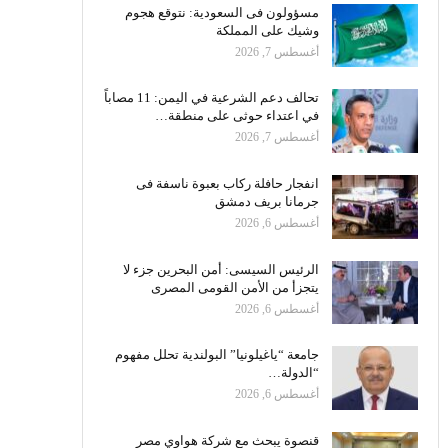
مسؤولون فى السعودية: نتوقع هجوم
وشيك على المملكة
أغسطس 7, 2026
تحالف دعم الشرعية في اليمن: 11 مصاباً
في اعتداء حوثى على منطقة…
أغسطس 7, 2026
انفجار حافلة ركاب بعبوة ناسفة فى
جرمانا بريف دمشق
أغسطس 6, 2026
الرئيس السيسى: أمن البحرين جزء لا
يتجزأ من الأمن القومى المصرى
أغسطس 6, 2026
جامعة “ياغيلونيا” البولندية تحلل مفهوم
“الدولة…
أغسطس 6, 2026
قنصوة يبحث مع شركة هواوي مصر