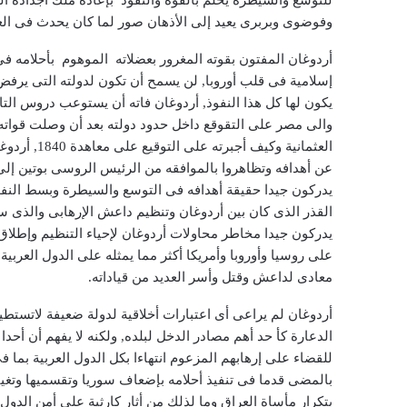
للتوسع والسيطرة يحلم بالقوة والنفوذ بإعادة ملك أجداده 
وفوضوى وبربرى يعيد إلى الأذهان صور لما كان يحدث فى ا
أردوغان المفتون بقوته المغرور بعضلاته الموهوم بأحلامه فى غا
إسلامية فى قلب أوروبا, لن يسمح أن تكون لدولته التى يرفض
يكون لها كل هذا النفوذ, أردوغان فاته أن يستوعب دروس ال
والى مصر على التقوقع داخل حدود دولته بعد أن وصلت قواته
العثمانية وك
عن أهدافه وتظاهروا بالموافقه من الرئيس الروسى بوتين إلى
يدركون جيدا حقيقة أهدافه فى التوسع والسيطرة وبسط النفوذ
القذر الذى كان بين أردوغان وتنظيم داعش الإرهابى والذى
يدركون جيدا مخاطر محاولات أردوغان لإحياء التنظيم وإطلاق 
على روسيا وأوروبا وأمريكا أكثر مما يمثله على الدول العرب
معادى لداعش وقتل وأسر العديد من قياداته.
أردوغان لم يراعى أى اعتبارات أخلاقية لدولة ضعيفة لاتستط
الدعارة كأ حد أهم مصادر الدخل لبلده, ولكنه لا يفهم أن أحدا 
للقضاء على إرهابهم المزعوم انتهاءا بكل الدول العربية بما
بالمضى قدما فى تنفيذ أحلامه بإضعاف سوريا وتقسميها وتغيير 
بتكرار مأساة العراق وما لذلك من أثار كارثية على أمن الدول