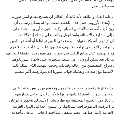
الدولة التى كانت تسيطر على نصف الكرة الأرضية, مشهد عبثى
لعصورالوسطى .
ية الغباء والبلاهة لأنه فاته أن العالم لن يسمح بقيام امبراطورية
 الإتحاد الأوروبى حتى هذه اللحظة انضمامها له بشكل رسمى أن
تاريخ كيف أصبحت الأندلس أسبانيا وكيف أجبرت أوروبا محمد على
 إلى مشارف الأستانة واستانبول وكانت على وشك إحتلالالدولة
يف أجبرته على التوقيع على معاهدة 1840, أردوغان لايفهم أنه يكتب نهايته بيده فحتى الذين تجاهلوا أو أغمضوا العين
 الرئيس الأمريكى ترامب فسوف ينقلبون عليه إن عاجلا أو آجلا فهم
 والهيمنه على منابع النفط فى سوريا, هم يعون جيدا حقيقة التحالف
 سيزداد بعد تمكن أردوغان من بسط سيطرته على شمال سوريا,وهم
سراح المعتقلين من رجاله وقياداته وحجم التهديد الذى يمثله ذلك
ية لاسيما مع إضعاف وتفكيك قوات سوريا الديموقرطية أكبر تنظيم
يع الدفاع عن نفسها وهو أمر مفهموم ومتوقع من رئيس يعتمد على
بدءا من سوريا الضعيفة ذاتها مرورا بالأكراد الذى يدعى محاربتهم
 فى ذلك دول الخليج المختلفة مع نظام بشار الأسد لن يسمح لأردوغان
التركيبة الديموجرافية لسكانها, لن يسمح أحدا فى الدول العربية
 العربية ذاتها, فها هى مصر تنتفض لمواجهة إرهاب أردوغان وأحلامه