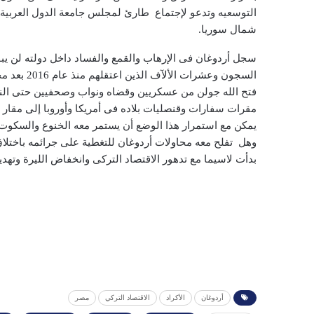
التوسعيه وتدعو لإجتماع طارئ لمجلس جامعة الدول العربية وي
شمال سوريا.
سجل أردوغان فى الإرهاب والقمع والفساد داخل دولته لن يب
السجون وعش
مقرات سفارات وقنصليات بلاده فى أمريكا وأوروبا إلى مقا
يمكن مع استمرار هذا الوضع أن يستمر معه الخنوع والسكو
وهل تفلح معه محاولات أردوغان للتغطية على جرائمه باختلاق
بدأت لاسيما مع تدهور الاقتصاد التركى وانخفاض الليرة وتهد
أردوغان
الأكراد
الاقتصاد التركي
مصر