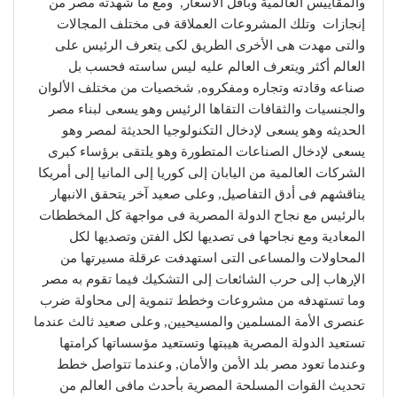
والمقاييس العالمية وبأقل الأسعار, ومع ما شهدته مصر من
إنجازات وتلك المشروعات العملاقة فى مختلف المجالات
والتى مهدت هى الأخرى الطريق لكى يتعرف الرئيس على
العالم أكثر ويتعرف العالم عليه ليس ساسته فحسب بل
صناعه وقادته وتجاره ومفكروه, شخصيات من مختلف الألوان
والجنسيات والثقافات التقاها الرئيس وهو يسعى لبناء مصر
الحديثه وهو يسعى لإدخال التكنولوجيا الحديثة لمصر وهو
يسعى لإدخال الصناعات المتطورة وهو يلتقى برؤساء كبرى
الشركات العالمية من اليابان إلى كوريا إلى المانيا إلى أمريكا
يناقشهم فى أدق التفاصيل, وعلى صعيد آخر يتحقق الانبهار
بالرئيس مع نجاح الدولة المصرية فى مواجهة كل المخططات
المعادية ومع نجاحها فى تصديها لكل الفتن وتصديها لكل
المحاولات والمساعى التى استهدفت عرقلة مسيرتها من
الإرهاب إلى حرب الشائعات إلى التشكيك فيما تقوم به مصر
وما تستهدفه من مشروعات وخطط تنموية إلى محاولة ضرب
عنصرى الأمة المسلمين والمسيحيين, وعلى صعيد ثالث عندما
تستعيد الدولة المصرية هيبتها وتستعيد مؤسساتها كرامتها
وعندما تعود مصر بلد الأمن والأمان, وعندما تتواصل خطط
تحديث القوات المسلحة المصرية بأحدث مافى العالم من