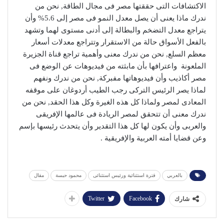
الاكتشافات التى حققتها مصر فى مجال الطاقة, نحن من
ندرك ماذا يعنى أن يصل معدل النمو فى مصر إلى 5.6% وأن
يتراجع معدل التضخم والبطالة إلى أدنى مستوى لهما وتشهد
بالفعل الأسواق حالة من الاستقرار وتتراجع معدلات أسعار
معظم السلع, نحن من ندرك معنى وأهمية تراجع قناة الجزيرة
الملعونة واعترافها بأن مابثته من فيديوهات عن الوضع فى
مصر أكاذيب وأن فيديوهاتها مفبركة, نحن من ندرك ونفهم
لماذا يصر الرئيس التركى رجب الطيب أردوغان على موقفه
المعادى لمصر ولماذا كل هذه الغيرة وكل هذا الحقد, نحن من
ندرك معنى أن تتحقق لمصر الريادة فى عالمها الإفريقى
والعربى وأن يكون لها كل هذا التقدير وأن يتحدث رئيسها بإسم
وعن قضايا أمته العربية والإفريقية .
بالعربي
فترة استثنائية ورئيس استثنائى
محمود حبسة
مقال
Twitter
Facebook
شارك