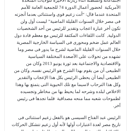
اجتماعاته وأنشطته أثناء زيارته الأخيرة للولايات المتحدة
الأمريكية لحضور أعمال الدورة 74 للجمعية العامة للأمم
المتحدة عندما قال: “أنت زعيم قوى واستثنائى بعدما أنجزته
فى مصر خلال السنوات القليلة الماضية” ليست أول ولن
تكون أخر عبارة اعجاب وتقدير للرئيس من أحد الشخصيات
الدولية, كانت اللقاءات المكثفة للرئيس مع معظم قادة دول
العالم عمل ضخم ومحورى فى السياسة الخارجية المصرية
خلال السنوات القليلة الماضية لشرح ما يدور فى مصر وما
تشهده من تحولات على الأصعدة المختلفة السياسية
والاقتصادية والاجتماعية بعد ثورة يونيو 2013 وكان من
الطبيعى أن من يقوم بهذا الشرح هو الرئيس نفسه, وكان من
الطبيعى أيضا أن يحظى الرئيس بكل هذا الإعجاب والتقدير
وكل هذا الترحاب لاسيما مع تلك الحيوية التى يتمتع بها وهذا
الاخلاص لبلده وشرحه لما يحيط بها من مخاطر وتجسيده
لطموحات شعبه مما منحه مصداقية قلما تجدها فى رئيس
آخر.
الرئيس عبد الفتاح السيسى هو بالفعل زعيم استثنائى فى
تاريخ مصر لعدة اعتبارات أولها لأنه أول زعيم تتشكل الحركات