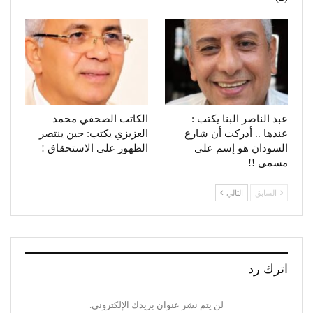
عبد الناصر البنا يكتب :
الكاتب الصحفي محمد
عندها .. أدركت أن شارع
العزيزي يكتب: حين ينتصر
السودان هو إسم على
الظهور على الاستحقاق !
مسمى !!
السابق
التالي
اترك رد
لن يتم نشر عنوان بريدك الإلكتروني.