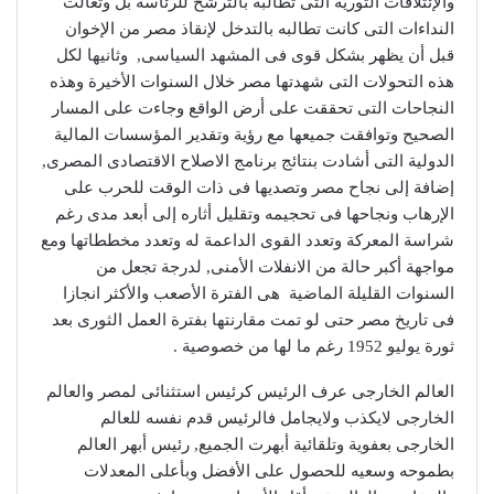
والإئتلافات الثورية التى تطالبه بالترشح للرئاسة بل وتعالت
النداءات التى كانت تطالبه بالتدخل لإنقاذ مصر من الإخوان
قبل أن يظهر بشكل قوى فى المشهد السياسى, وثانيها لكل
هذه التحولات التى شهدتها مصر خلال السنوات الأخيرة وهذه
النجاحات التى تحققت على أرض الواقع وجاءت على المسار
الصحيح وتوافقت جميعها مع رؤية وتقدير المؤسسات المالية
الدولية التى أشادت بنتائج برنامج الاصلاح الاقتصادى المصرى,
إضافة إلى نجاح مصر وتصديها فى ذات الوقت للحرب على
الإرهاب ونجاحها فى تحجيمه وتقليل أثاره إلى أبعد مدى رغم
شراسة المعركة وتعدد القوى الداعمة له وتعدد مخططاتها ومع
مواجهة أكبر حالة من الانفلات الأمنى, لدرجة تجعل من
السنوات القليلة الماضية هى الفترة الأصعب والأكثر انجازا
فى تاريخ مصر حتى لو تمت مقارنتها بفترة العمل الثورى بعد
ثورة يوليو 1952 رغم ما لها من خصوصية .
العالم الخارجى عرف الرئيس كرئيس استثنائى لمصر والعالم
الخارجى لايكذب ولايجامل فالرئيس قدم نفسه للعالم
الخارجى بعفوية وتلقائية أبهرت الجميع, رئيس أبهر العالم
بطموحه وسعيه للحصول على الأفضل وبأعلى المعدلات