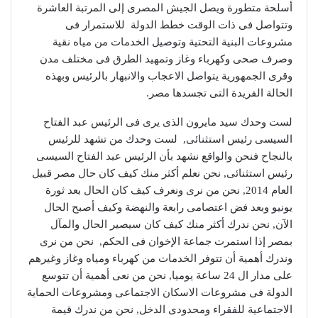
أسلحة متطورة ويصل الجيش المصرى إلى المرتبة العاشرة
وتتواصل فى ذات الوقت خطط الدولة للاستمرار فى
مشروعات البنية التحتية وتوصيل الخدمات من مياه نقية
وصرف صحى وكهرباء وغاز وتمهيد الطرق فى مختلف مدن
وقرى الجمهورية يتواصل الاعجاب والانبهار بالرئيس وبهذه
الحالة الفريدة التى تجسدها مصر.
لست وحدك سيد مايرون الذى يرى فى الرئيس عبد الفتاح
السيسى رئيس استثنائى, لست وحدك من تشهد للرئيس
بالنجاح فنحن والواقع نشهد بأن الرئيس عبد الفتاح السيسى
رئيس استثنائى, نحن نعلم أكثر منك كيف كان حال مصر قبيل
العام 2014, نحن من نرى ونعرف كيف كان الحال بعد ثورة
يونيو وبعد فض اعتصامى رابعة والنهضة وكيف أصبح الحال
الآن, نحن ندرك أكثر منك كيف كان سيصير الحال والمآل
بمصر إذا استمرت جماعة الإخوان فى الحكم, نحن من نرى
وندرك أهمية أن تتوفر الخدمات من كهرباء ومياه وغاز وغيرهم
على مدار ال 24 ساعة يوميا, نحن من نعى أهمية أن تتوسع
الدولة فى مشروعات الاسكان الاجتماعى ومشروعات الحماية
الاجتماعية للفقراء ومحدودى الدخل, نحن من ندرك قيمة