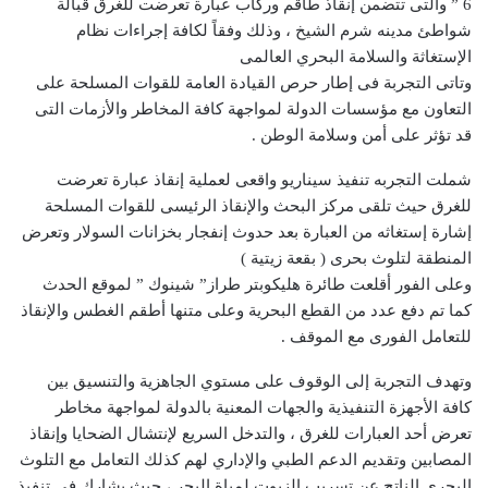
6 ” والتى تتضمن إنقاذ طاقم وركاب عبارة تعرضت للغرق قبالة
شواطئ مدينه شرم الشيخ ، وذلك وفقاً لكافة إجراءات نظام
الإستغاثة والسلامة البحري العالمى
وتاتى التجربة فى إطار حرص القيادة العامة للقوات المسلحة على
التعاون مع مؤسسات الدولة لمواجهة كافة المخاطر والأزمات التى
قد تؤثر على أمن وسلامة الوطن .
شملت التجربه تنفيذ سيناريو واقعى لعملية إنقاذ عبارة تعرضت
للغرق حيث تلقى مركز البحث والإنقاذ الرئيسى للقوات المسلحة
إشارة إستغاثه من العبارة بعد حدوث إنفجار بخزانات السولار وتعرض
المنطقة لتلوث بحرى ( بقعة زيتية )
وعلى الفور أقلعت طائرة هليكوبتر طراز” شينوك ” لموقع الحدث
كما تم دفع عدد من القطع البحرية وعلى متنها أطقم الغطس والإنقاذ
للتعامل الفورى مع الموقف .
وتهدف التجربة إلى الوقوف على مستوي الجاهزية والتنسيق بين
كافة الأجهزة التنفيذية والجهات المعنية بالدولة لمواجهة مخاطر
تعرض أحد العبارات للغرق ، والتدخل السريع لإنتشال الضحايا وإنقاذ
المصابين وتقديم الدعم الطبي والإداري لهم كذلك التعامل مع التلوث
البحرى الناتج عن تسريب الزيوت لمياة البحر ، حيث يشارك في تنفيذ