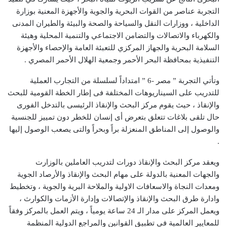
التجربة عناصر من القوات البحرية والجوية والأجهزة المعنية بوزارة
الداخلية ، ووزارات النقل والسياحة والصحة والبيئة والطيران المدنى
والكهرباء والاتصالات والتضامن الاجتماعي والتنمية المحلية وهيئة
السلامة البحرية والجهاز المركزي للتعبئة العامة والإحصاء والأجهزة
التنفيذية بمحافظة البحر الأحمر وجمعية الهلال الأحمر المصري .
وتأتي التجربة ” مصر -6 ” امتداداً لسلسلة من التجارب العملية
للتدريب على السيناريوهات المختلفة فى إطار الخطة القومية للبحث
والإنقاذ ، حيث يقوم مركز البحث والإنقاذ الرئيسى بالتدخل الفورى
حال تلقى بلاغات تتعلق بتعرض أى إنسان للخطر دون تمييز للجنسية
والوصول إلى المناطق المنعزلة براً وبحراً والتى يصعب الوصول إليها
.
ويعقد مركز البحث والإنقاذ دورات لتدريب العاملين بالوزارت
والجهات المعنية بالدولة على مهام البحث والإنقاذ والأرصاد الجوية
ومعدات النجاة والاسعافات الاولية والملاحة البرية والجوية ، وتخطيط
وادارة طرق البحث والإنقاذ والإتصالات وإدارة الأزمات والكوارث ،
ويعمل المركز على مدار الـ 24 ساعة يومياً ، ويتم العمل بالمركز وفقاً
للمعايير العالمية في تطبيق القوانين والمراجع الدولية المنظمة