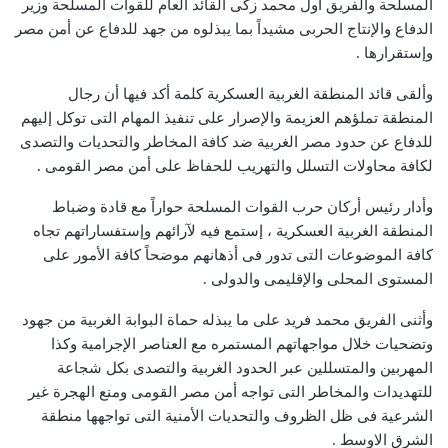
المسلحة والفريق أول محمد زكى القائد العام للقوات المسلحة وزير
الدفاع والإنتاج الحربى مشيداً بما يبذلوه من جهد للدفاع عن أمن مصر
وإستقرارها .
وألقى قائد المنطقة الغربية العسكرية كلمة أكد فيها أن رجال
المنطقة تملؤهم العزيمة والإصرار على تنفيذ المهام التى توكل إليهم
للدفاع عن حدود مصر الغربية ضد كافة المخاطر والتحديات والتصدى
لكافة محاولات التسلل والتهريب للحفاظ على أمن مصر القومى .
وأدار رئيس أركان حرب القوات المسلحة حواراً مع قادة وضباط
المنطقة الغربية العسكرية ، إستمع فيه لآرائهم وإستفساراتهم تجاه
كافة الموضوعات التى تدور فى أذهانهم موضحاً كافة الأمور على
المستوى المحلى والإقليمى والدولى .
وأثنى الفريق محمد فريد على ما يبذله حماة البوابة الغربية من جهود
وتضحيات خلال مواجهاتهم المستمره مع العناصر الإجرامية وكذا
المهربين والمتسللين عبر الحدود الغربية والتصدى بكل شجاعة
للتهديدات والمخاطر التى تواجه أمن مصر القومى ومنع الهجرة غير
الشرعية فى ظل الظروف والتحديات الأمنية التى تواجهها منطقة
الشرق الاوسط .