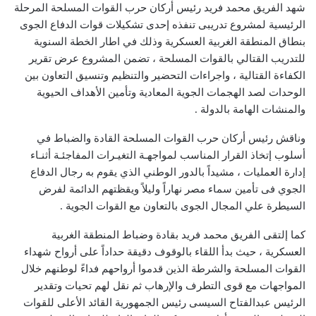
شهد الفريق محمد فريد رئيس أركان حرب القوات المسلحة المرحلة
الرئيسية لمشروع تدريبى تنفذه إحدى تشكيلات قوات الدفاع الجوى
بنطاق المنطقة الغربية العسكرية وذلك في اطار الخطة السنوية
للتدريب القتالي بالقوات المسلحة ، تضمن المشروع عرض تقرير
الكفاءة القتالية ، واجراءات التحضير والتنظيم وتنسيق التعاون بين
الوحدات لصد الهجمات الجوية المعادية وتأمين الأهداف الحيوية
والمنشات الهامة بالدولة .
وناقش رئيس أركان حرب القوات المسلحة القادة والضباط في
أسلوب إتخاذ القرار المناسب لمواجهـة التغيـرات المفاجئـة أثنـاء
إدارة العمليات ، مشيداً بالدور الوطني الذي يقوم به رجال الدفاع
الجوي فى تأمين سماء مصر نهاراً وليلاً ويقظتهم الدائمة لفرض
السيطرة علي المجال الجوى بالتعاون مع القوات الجوية .
كما إلتقى الفريق محمد فريد بقادة وضباط المنطقة الغربية
العسكرية ، حيث بدأ اللقاء بالوقوف دقيقة حداداً على أرواح شهداء
القوات المسلحة والشرطة الذين قدموا أرواحهم فداءً لوطنهم خلال
المواجهات مع قوى التطرف والإرهاب ثم نقل لهم تحيات وتقدير
الرئيس عبدالفتاح السيسى رئيس الجمهورية القائد الأعلى للقوات