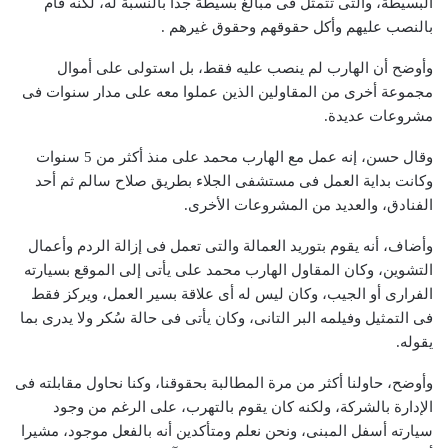
البسيطة، والتى تتمثل فى مبالغ بسيطة جدا بالنسبة له، لكنه قام
بالنصب عليهم وأكل حقوقهم وحقوق غيرهم .
وأوضح أن الهارب لم ينصب عليه فقط، بل استولى على أموال
مجموعة أخرى من المقاولين الذين عملوا معه على مدار سنوات فى
مشروعات عديدة.
وقال حسن، إنه عمل مع الهارب محمد على منذ أكثر من 5 سنوات
وكانت بداية العمل فى مستشفى الجلاء بطريق صلاح سالم ثم أحد
الفنادق، والعديد من المشروعات الأخرى.
وأضاف، أنه يقوم بتوريد العمالة والتى تعمل فى إزالة الردم وأعمال
التشوين، وكان المقاول الهارب محمد على يأتى إلى الموقع بسيارته
الفرارى أو الجيب، وكان ليس له أى علاقة بسير العمل، ويركز فقط
فى التمثيل وفيلمه البر التانى، وكان يأتى فى حالة سُكر ولا يدرى بما
يقوله.
وأوضح، حاولنا أكثر من مرة المطالبة بحقوقنا، وكنا نحاول مقابلته فى
الإدارة بالشركة، ولكنه كان يقوم بالتهرب، على الرغم من وجود
سيارته أسفل المبنى، ونحن نعلم ومتأكدين أنه بالفعل موجود، مشيرا