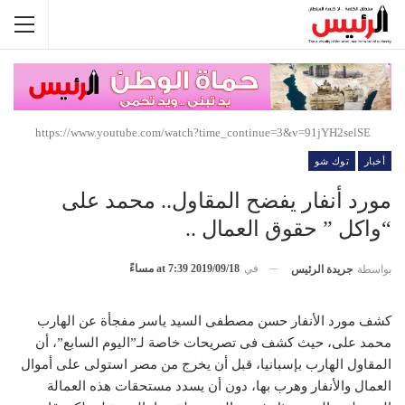
https://www.youtube.com/watch?time_continue=3&v=91jYH2selSE
أخبار
توك شو
مورد أنفار يفضح المقاول.. محمد على
“واكل ” حقوق العمال ..
في
2019/09/18 at 7:39 مساءً
بواسطة
جريدة الرئيس
كشف مورد الأنفار حسن مصطفى السيد ياسر مفجأة عن الهارب
محمد على، حيث كشف فى تصريحات خاصة لـ”اليوم السابع”، أن
المقاول الهارب بإسبانيا، قبل أن يخرج من مصر استولى على أموال
العمال والأنفار وهرب بها، دون أن يسدد مستحقات هذه العمالة