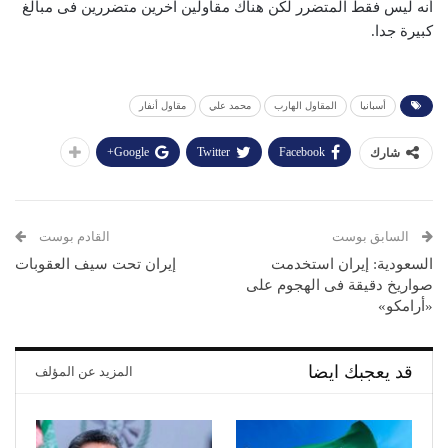
أنه ليس فقط المتضرر لكن هناك مقاولين آخرين متضررين فى مبالغ
كبيرة جدا.
أسبانيا
المقاول الهارب
محمد علي
مقاول أنفار
Google+
Twitter
Facebook
شارك
السابق بوست
القادم بوست
السعودية: إيران استخدمت
إيران تحت سيف العقوبات
صواريخ دقيقة فى الهجوم على
«أرامكو»
قد يعجبك ايضا
المزيد عن المؤلف