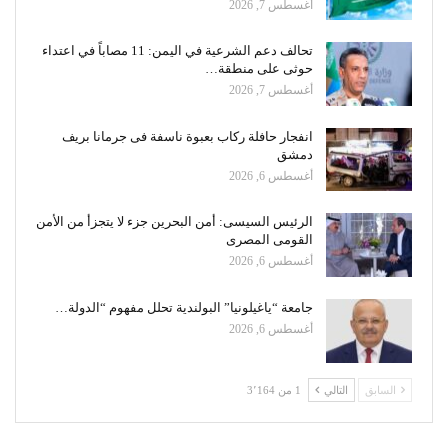
أغسطس 7, 2026
تحالف دعم الشرعية في اليمن: 11 مصاباً في اعتداء
حوثى على منطقة…
أغسطس 7, 2026
انفجار حافلة ركاب بعبوة ناسفة فى جرمانا بريف
دمشق
أغسطس 6, 2026
الرئيس السيسى: أمن البحرين جزء لا يتجزأ من الأمن
القومى المصرى
أغسطس 6, 2026
جامعة “ياغيلونيا” البولندية تحلل مفهوم “الدولة…
أغسطس 6, 2026
السابق
التالي
1 من 3٬164