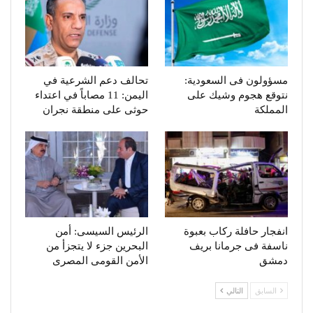
مسؤولون فى السعودية:
تحالف دعم الشرعية في
نتوقع هجوم وشيك على
اليمن: 11 مصاباً في اعتداء
المملكة
حوثى على منطقة نجران
انفجار حافلة ركاب بعبوة
الرئيس السيسى: أمن
ناسفة فى جرمانا بريف
البحرين جزء لا يتجزأ من
دمشق
الأمن القومى المصرى
السابق
التالي