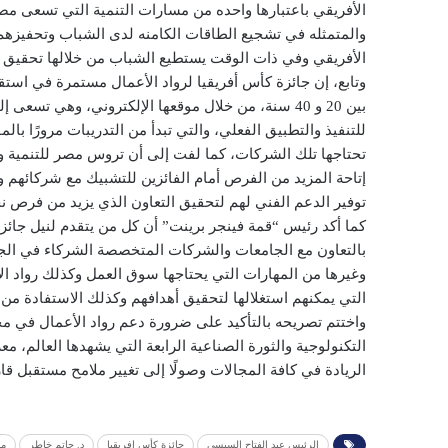
الأفريقي باعتبارها واحده من مسارات التنمية التي تسعى مصر
والمتمثله في تشجيع الطاقات الكامنه لدى الشباب وتحفيزهم
الأفريقي وفي ذات الوقت يستطيع الشباب من خلالها تحقيق ا
وتابع، إن جائزة كأس أفريقيا لرواد الأعمال مستمرة في استق
بين 20 و 40 سنة، من خلال موقعها الإلكتروني، وهي ت
للتنفيذ والتطبيق الفعلي، والتي تبدأ من التدريبات مرورًا بال
تحتاجها تلك الشركات، كما لفت إلى أن تروس مصر للتنمية و
إتاحة المزيد من الفرص أمام الفائزين للتشبيك مع شركائه
توفير الدعم الفني لهم لتحقيق التعاون الذي يزيد من فرص 
كما أكد رئيس “قمة فينجر برينت” أن كل من يتقدم لنيل جا
بالتعاون مع الجامعات والشركات المتخصصة الشركاء في الجائ
وغيرها من المهارات التي يحتاجها سوق العمل وكذلك رواد ال
التي يمكنهم استغلالها لتحقيق أهدافهم وكذلك الاستفادة من
واختتم تصريحه بالتأكيد على ضرورة دعم رواد الأعمال في م
التكنولوجية والثورة الصناعية الرابعة التي يشهدها العالم، م
الريادة في كافة المجالات وصولًا إلى تغيير ملامح مستقبل ق
الرئيس عبد الفتاح السيسي
جائزة كأس افريقيا
د. حاتم خاطر
م