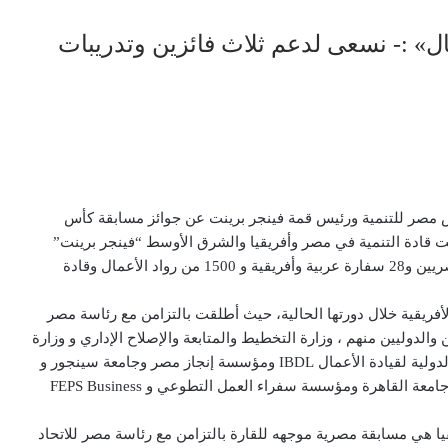
ال» :- نسعى لدعم ثلاث فائزين وتدريبات
مصر للتنمية ورئيس قمة فينجر برينت عن جوائز مسابقة كأس
مت قادة التنمية في مصر وأفريقيا والشرق الأوسط “فينجر برينت”
والتي عقدت في مارس الماضي بمشاركة ورعاية 9 وزراء مصريين و28 سفارة عربية وأفريقية و 1500 من رواد الأعمال وقادة
الأفريقية خلال دورتها الحالية، حيث أطلقت بالتزامن مع رئاسة مصر
ن والدوليين منهم ، وزارة التخطيط والمتابعة والإصلاح الإداري و وزارة
الشباب والرياضة و وزارة التعليم العالي، ومؤسسة الرخصة الدولية لقيادة الأعمال IBDL ومؤسسة إنجاز مصر وجامعة سينجور و
الجامعة الأمريكية بالقاهرة وكلية الاقتصاد والعلوم السياسية جامعة القاهرة ومؤسسة سفراء العمل التطوعي و FEPS Business
 هي مسابقة مصرية موجهه للقارة بالتزامن مع رئاسة مصر للاتحاد