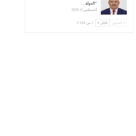
“الدولة…
أغسطس 6, 2026
السابق
التالي
1 من 3٬164