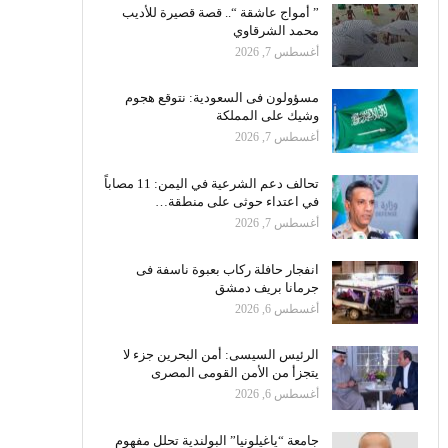
” أمواج عاشقة “.. قصة قصيرة للأديب
محمد الشرقاوي
أغسطس 7, 2026
مسؤولون فى السعودية: نتوقع هجوم
وشيك على المملكة
أغسطس 7, 2026
تحالف دعم الشرعية في اليمن: 11 مصاباً
في اعتداء حوثى على منطقة…
أغسطس 7, 2026
انفجار حافلة ركاب بعبوة ناسفة فى
جرمانا بريف دمشق
أغسطس 6, 2026
الرئيس السيسى: أمن البحرين جزء لا
يتجزأ من الأمن القومى المصرى
أغسطس 6, 2026
جامعة “ياغيلونيا” البولندية تحلل مفهوم