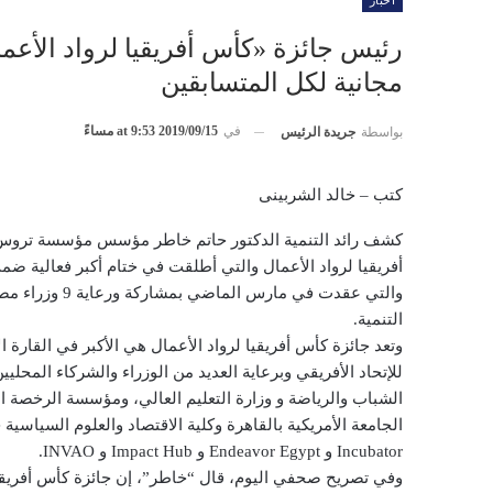
أخبار
رئيس جائزة «كأس أفريقيا لرواد الأعم
مجانية لكل المتسابقين
في
2019/09/15 at 9:53 مساءً
بواسطة
جريدة الرئيس
كتب – خالد الشربينى
كشف رائد التنمية الدكتور حاتم خاطر مؤسس مؤسسة تروس 
أفريقيا لرواد الأعمال والتي أطلقت في ختام أكبر فعالية ض
التنمية.
وتعد جائزة كأس أفريقيا لرواد الأعمال هي الأكبر في القارة 
للإتحاد الأفريقي وبرعاية العديد من الوزراء والشركاء المحليي
Incubator و Endeavor Egypt و Impact Hub و INVAO.
وفي تصريح صحفي اليوم، قال “خاطر”، إن جائزة كأس أفريقيا