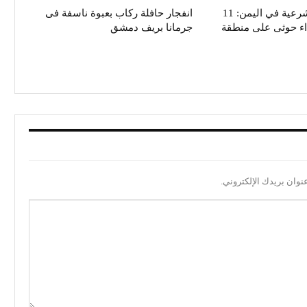
تحالف دعم الشرعية في اليمن: 11
انفجار حافلة ركاب بعبوة ناسفة فى
داء حوثى على منطقة
جرمانا بريف دمشق
نوان بريدك الإلكتروني.