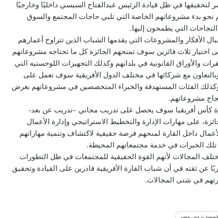
 لتحقيقها في ظل قيادة الرئيس عبدالفتاح السيسي داخليًا وخارجيًا
 نحو بدء مشروعاتهم الخاصة التي تلبي حاجات المجتمع والسوق
لنجاحات التي يطمحون إليها.
بال الأفكار والمشروعات التي يقدمها الشباب الذين تتراوح أعمارهم
سعى إلى اختيار ثلاث فائزين سوف تمنحهم الجائزة كل ما تحتاجه مشروعاتهم
مقرات والأوراق القانونية في بلدانهم وكذلك التجهيزات اللوجستيه التي
بالتعاون مع شركائها في مختلف الدول الأفريقية سوف تعمل على
م وكذلك الفئات المستهدفة والخبراء المتخصصين في مشروعاتهم بغرض
نجاح مشروعاتهم.
ئزة كأس أفريقيا سوف يحصل على تدريب مجاني –تدريب عن بعد-
زة، على مهارات الإدارة والتخطيط الاستراتيجي وإدارة الأعمال
أعمال داخل القارة لمنحهم فرصة حقيقية لاكتشاف وتنمية مهاراتهم
 تلك الخبرات في خدمة مجتمعاتهم المحيطة.
ختلف المجالات لأنهم القوة الحقيقية للمجتمعات في ظل التطورات
عربًا عن ثقته في أن شباب القارة الأفريقية قادرين على القيادة وتحقيق
ارتهم في شتى المجالات.
ؤسسة تروس مصر