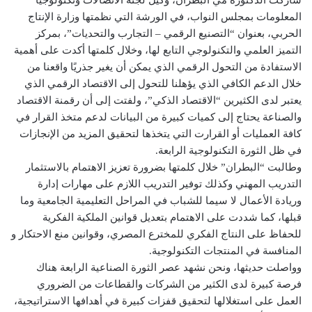
المعلومات بمجلس النواب، في الورشة التي نظمتها وزارة الإنتاج
الحربي، بعنوان “التصنيع الرقمي – التجارب والتحديات”، بمركز
التميز العلمي والتكنولوجي التابع لها، وخلال كلمتها أكدت على أهمية
الاستفادة من التحول الرقمي الذي يمكن أن يغير جذريًا واقعنا من
خلال الدعم الكافي الذي يؤهلنا للتحول إلى الاقتصاد الرقمي الذي
يعتبر لدى الكثيرين “الاقتصاد الذكي”، ولفتت إلى أن رقمنة الاقتصاد
والصناعة يحتاج إلى كميات كبيرة من البيانات لدعم متخذ القرار في
كافة العمليات أو القرارت التي يتخذها لتحقيق المزيد من الإنجازات
في ظل الثورة التكنولوجية الرابعة.
وطالبت “البطران” خلال كلمتها بضرورة تعزيز الاهتمام بالاستثمار
التدريب المهني وكذلك توفير التدريب اللازم على مهارات إدارة
وريادة الأعمال لا سيما للشباب في المراحل التعليمية الجامعية وما
قبلها، كما شددت على الاهتمام بتعديل قوانين الملكية الفكرية
للحفاظ على النتاج الفكري للمخترع المصري، وقوانين منع الاحتكار و
المنافسة في المنتجات التكنولوجية.
وواصلت حديثها، ونحن نشهد عصر الثورة الصناعية الرابعة هناك
فرصة كبيرة لدى الكثير من الشركات والقطاعات من الضروري
العمل على استغلالها لتحقيق قفزات كبيرة في أهدافها الاستراتيجية،