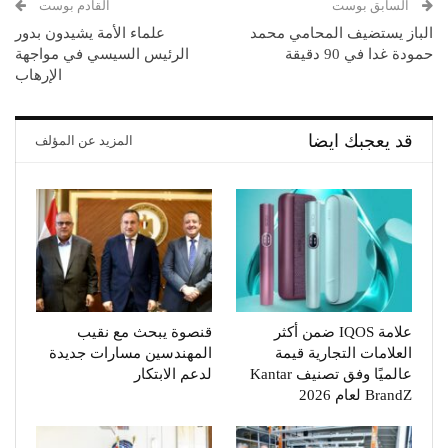
السابق بوست
القادم بوست
الباز يستضيف المحامي محمد
علماء الأمة يشيدون بدور
حمودة غدا في 90 دقيقة
الرئيس السيسي في مواجهة
الإرهاب
قد يعجبك ايضا
المزيد عن المؤلف
علامة IQOS ضمن أكثر
قنصوة يبحث مع نقيب
العلامات التجارية قيمة
المهندسين مسارات جديدة
عالميًا وفق تصنيف Kantar
لدعم الابتكار
BrandZ لعام 2026