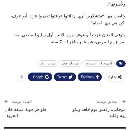
ولأسرتها”.
وتابعت مها: “متشكرين أوي إن انتوا عرفتوا تقدروا عزت أبو عوف،
لكن هي دي الحياة”.
وتوفى الفنان عزت أبو عوف، يوم الاثنين أول يوليو الماضي، بعد
صراع مع المرض، عن عمر يناهز الـ71 سنة .
المهرجانات السينمائية
عزت أبو عوف
مها أبو عوف
Google+
Twitter
Facebook
شارك
السابق بوست
القادم بوست
موجابي: رقصوا يوم خلعه وبكوا
ظواهر جوية عنيفة خلال
يوم وفاته
الخريف